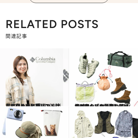
RELATED POSTS
関連記事
2022.11.30
【アウトドアブランド社員に聞く！】 外遊びを楽しむための必携リスト 〈コロンビア篇〉
ライフスタイル
2026.3.31
【アウトドア賢者に聞いた、春の「いいもの」バッグ＆シューズ篇】アークテリクスやキーン×スノーピークほか、頼れる相棒27品
コミック ＆ エッセイ