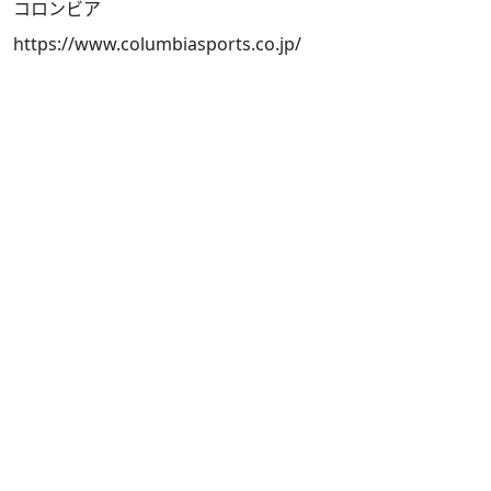
コロンビア
https://www.columbiasports.co.jp/