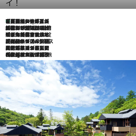
イ！
【厳選旅コスメ】「多機能アイテムがメイン！」旅好き美容エディターが選んだ夏旅ベストコスメを発表【Mサイズジップ】
1 Hour Ago
2026.8.6
「荷物が増えるほど旅ストレスは増す」美容ジャーナリストがたどり着いた最終結論。“化粧品を劇的に減らす”感動の凝縮美容とは
2026.8.6
「旅先には金髪ウィッグを持参」日本と同じメイクでは損してる!? 美容ジャーナリストが提案する“掟破りの旅美容”とは
2026.8.6
【厳選旅コスメ】「身軽さ＆UV対策重視！」ヘアアーティストshucoが選んだ夏旅ベストコスメを発表【Mサイズジップ】
2026.8.5
【厳選旅コスメ】国内をあちこち移動する河井菜摘が選んだ夏旅ベストコスメ発表！「リラックスアイテムはマスト」【Mサイズジップ】
2026.8.4
【厳選旅コスメ】「紫外線＆乾燥対策しながらメイク感も！」ヘア＆メイクGeorgeが選んだ夏旅ベストコスメを発表！【Mサイズジップ】