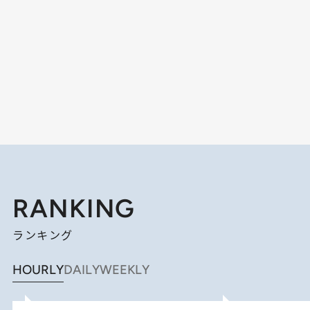
RANKING
ランキング
HOURLY
DAILY
WEEKLY