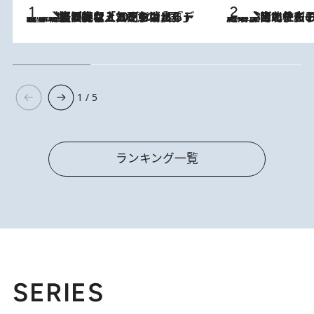
2026.8.5
【なぜ吉沢亮は「気配を消せる」のか？】興行収入208億の『国宝』を経て挑むミュージカル『ディア・エヴァン・ハンセン』。トップ俳優が舞台上でさらけ出した“孤独”とは
2026.8.3
《「文士の子ども被害者の会」発足！》阿川佐和子（72）が語る遠藤周作に北杜夫、劇作家・矢代静一の子どもたちの“文豪プライベート事件簿”
1 / 5
ランキング一覧
SERIES