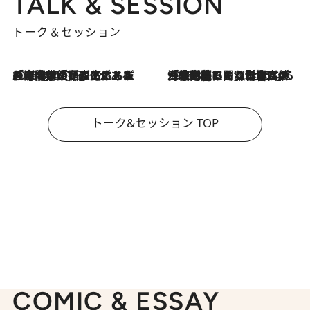
TALK & SESSION
トーク＆セッション
2026.8.3
「今後値上げがあるとすれば…」「リスクがあるのは今年の冬」エネルギー専門家が語る、ホルムズ海峡封鎖が家庭にもたらす“ある心配”
2026.8.3
「住宅建てられない…」「サーチャージ料の高値が続いている」ホルムズ海峡封鎖による影響はいつまで続く？《エネルギー専門家に聞く“どうなる日本の暮らし”》
トーク&セッション TOP
COMIC & ESSAY