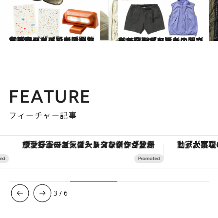
2026.3.31
【アウトドア賢者に聞いた、春の「いいもの」雑貨篇】パタゴニアのキャップやモンベルの隠れた名品。フェスでも活躍する18品
ライフスタイル
2026.3.31
【アウトドア賢者に聞いた、春の「いいもの」ウェア篇】ザ・ノース・フェイスやメレル、ナンガほか、街でもまといたいタフな14品
ファッション
FEATURE
フィーチャー記事
ヴァシュロン・コンスタンタン「オーヴァーシーズ・オートマティック」。旅愛好家のお気に入りコレクションから、ジェンダーレスな新作が登場
3
/
6