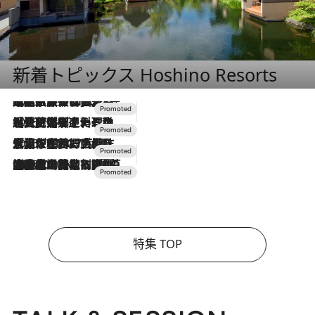
新着トピックス Hoshino Resorts
2026.7.31
【ホテル帰省】という選択肢をOMOが提案。家族とほどよい距離を保つには「昼は実家、夜は気兼ねなくホテルで！」
2026.7.24
【夏限定ディナーコース】旬を迎える稚鮎や花ズッキーニなどをイタリア・トスカーナの郷土料理の手法で満喫！
2026.7.17
「土佐和ハーブかき氷」がOMO7高知に登場！生姜、山椒、大葉など目にも舌にも涼を呼ぶ郷土の味
2026.7.10
NEW OPEN！【界 草津】名湯の地に誕生。趣の異なる2種の温泉と上州ならではの会席・蕎麦割烹など美食を味わう究極の癒やし旅
特集 TOP