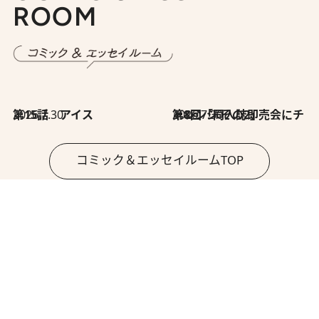
ROOM
2026.7.30
第15話 アイス
2026.7.30
第8回「同人誌即売会にチャレンジ その2」
コミック＆エッセイルームTOP