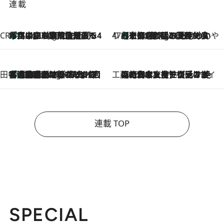
連載
CREA'S CHOICE
「立川にも歌舞伎があるんだよ」 片岡仁左衛門・市川中車ら豪華座組みで4年目の立川立飛歌舞伎へ
1 Hour Ago
47都道府県の手みやげ ひんやりスイーツで夏を満喫
【京都府】この夏絶対食べたい 冷やしておいしいおやつ3選 ひと口目から心を掴む新緑のテリーヌ
1 Hour Ago
田中稲の勝手に再ブーム
「湘南乃風に憧れて」観客大盛上がりの“タオル回し”に、ラッパー顔負けの高速歌唱まで…さだまさし（74）のアグレッシブすぎる現在地
6 Hours Ago
工藤まやのおもてなしハワイ
2026.8.6
【ハワイ土産】ローカルの絶大な支持で復活！ 絶品の幻クッキー《元ファンの日本人女性が受け継いだ名店》
連載 TOP
SPECIAL