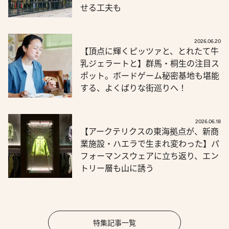
せる工夫も
2026.06.20
【頂点に輝くピッツァと、とれたて牛
乳ジェラートと】群馬・桐生の注目ス
ポット。ボードゲーム秘密基地も堪能
する、よくばりな街巡りへ！
2026.06.18
【アークテリクスの東海拠点が、新商
業施設・ハエラで生まれ変わった】パ
フォーマンスウェアに立ち返り、エン
トリー層も山に誘う
特集記事一覧