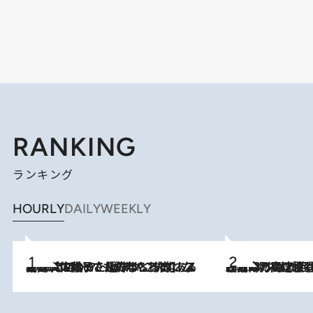
RANKING
ランキング
HOURLY
DAILY
WEEKLY
2026.8.5
【阿川佐和子さんの年とる力】なぜ70代で始めた趣味は“こんなに楽しい”のか？ ピアノ、俳句…スランプに陥っても続けられる“ある秘訣”とは
2026.8.7
「湘南乃風に憧れて」観客大盛上がりの“タオル回し”に、ラッパー顔負けの高速歌唱まで…さだまさし（74）のアグレッシブすぎる現在地