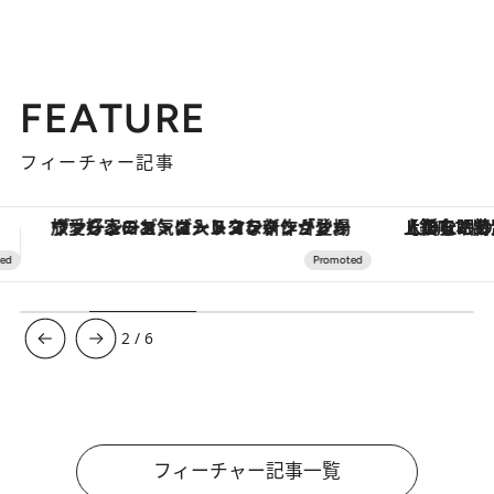
FEATURE
フィーチャー記事
【銀座で出合う最旬美容】美髪ケアや上質な眠り…セルフケアのアップデートから、特別な名入れギフトまで。大人のための「ReFa GINZA」クルーズ
3
/
6
フィーチャー記事一覧