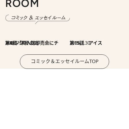
ROOM
2026.7.30
第8回「同人誌即売会にチャレンジ その2」
2026.7.30
第15話 アイス
コミック＆エッセイルームTOP