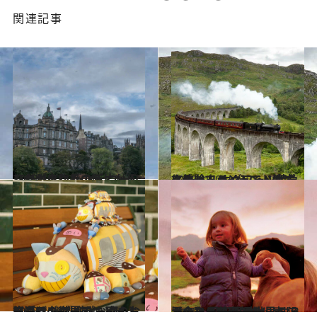
関連記事
2018.1.13
ハリポタ作品の断片がそこかしこに J・K・ローリングが歩いたエディンバラ
旅＆お出かけ
2018.1.20
スコットランドでハリポタ体験！ ホグワーツ特急に乗ってハイランド地方へ
旅＆お出かけ
2023.2.19
ジブリの世界観にどっぷり浸る ジブリパークのおみやげグッズで お家もお腹もワンダーランドに！
旅＆お出かけ
2021.10.12
【今なりたい気分に寄り添う】 異空間へDiveするかのような 作品世界へ没入できる映画8本
カルチャー