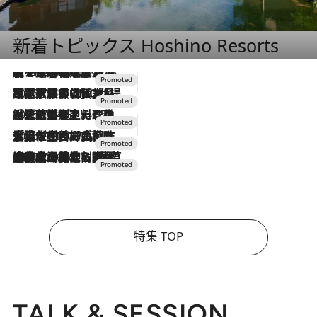
新着トピックス Hoshino Resorts
【トンボの足水浴】ヒノキの香りに包まれて涼感マックス！約13℃の湧水かけ流しを避暑地「星野温泉 トンボの湯」で体験
2026.8.7
2026.7.31
【ホテル帰省】という選択肢をOMOが提案。家族とほどよい距離を保つには「昼は実家、夜は気兼ねなくホテルで！」
2026.7.24
【夏限定ディナーコース】旬を迎える稚鮎や花ズッキーニなどをイタリア・トスカーナの郷土料理の手法で満喫！
2026.7.17
「土佐和ハーブかき氷」がOMO7高知に登場！生姜、山椒、大葉など目にも舌にも涼を呼ぶ郷土の味
2026.7.10
NEW OPEN！【界 草津】名湯の地に誕生。趣の異なる2種の温泉と上州ならではの会席・蕎麦割烹など美食を味わう究極の癒やし旅
特集 TOP
TALK & SESSION