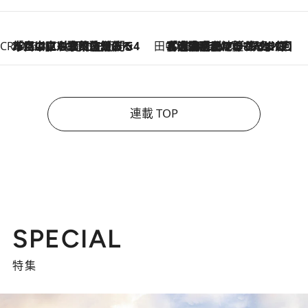
CREA'S CHOICE
2026.8.7
「立川にも歌舞伎があるんだよ」 片岡仁左衛門・市川中車ら豪華座組みで4年目の立川立飛歌舞伎へ
田中稲の勝手に再ブーム
2026.8.7
「湘南乃風に憧れて」観客大盛上がりの“タオル回し”に、ラッパー顔負けの高速歌唱まで…さだまさし（74）のアグレッシブすぎる現在地
連載 TOP
SPECIAL
特集