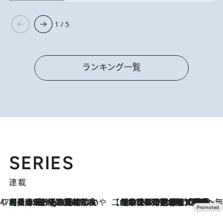
1 / 5
ランキング一覧
SERIES
連載
47都道府県の手みやげ ひんやりスイーツで夏を満喫
【兵庫県】この夏絶対食べたい 冷やしておいしいおやつ3選 淡路島の恵みをジェラートに集約
1 Hour Ago
【CREA×星野リゾート】唯一無二。癒しと発見が待つ場所へ
【トンボの足水浴】ヒノキの香りに包まれて涼感マックス！約13℃の湧水かけ流しを避暑地「星野温泉 トンボの湯」で体験
2026.8.7