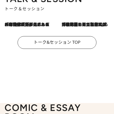
トーク＆セッション
2026.8.3
「今後値上げがあるとすれば…」「リスクがあるのは今年の冬」エネルギー専門家が語る、ホルムズ海峡封鎖が家庭にもたらす“ある心配”
2026.8.3
「住宅建てられない…」「サーチャージ料の高値が続いている」ホルムズ海峡封鎖による影響はいつまで続く？《エネルギー専門家に聞く“どうなる日本の暮らし”》
トーク&セッション TOP
COMIC & ESSAY