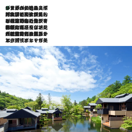
リスボンの絶品スイーツ「パステル・デ・ナタ」とは？ポルトガル伝統の奥深い世界へ
1 Hour Ago
2026.7.27
「私の祖国はポルトガル語です」国民的詩人フェルナンド・ペソアと、彼が愛した文学の街を歩く
2026.7.26
ポルトガル近海が育む極上の海の幸。キリリと冷えた白ワインと愉しむ、シーフード専門店の贅沢
2026.7.22
伝統の味をモダンに昇華。高感度な地元客が集う、リスボンの最旬ガストロノミー
2026.7.21
大航海時代の栄華から、震災、独裁、そして革命へ。ポルトガル・首都リスボンの石畳に刻まれた「歴史の光と影」
2026.7.13
エッセイ・ヤマザキマリ「慎ましくも美しき国 ポルトガル」