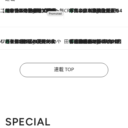
【CREA×星野リゾート】唯一無二。癒しと発見が待つ場所へ
【トンボの足水浴】ヒノキの香りに包まれて涼感マックス！約13℃の湧水かけ流しを避暑地「星野温泉 トンボの湯」で体験
2 Hours Ago
CREA'S CHOICE
「立川にも歌舞伎があるんだよ」 片岡仁左衛門・市川中車ら豪華座組みで4年目の立川立飛歌舞伎へ
4 Hours Ago
47都道府県の手みやげ ひんやりスイーツで夏を満喫
【京都府】この夏絶対食べたい 冷やしておいしいおやつ3選 ひと口目から心を掴む新緑のテリーヌ
4 Hours Ago
田中稲の勝手に再ブーム
「湘南乃風に憧れて」観客大盛上がりの“タオル回し”に、ラッパー顔負けの高速歌唱まで…さだまさし（74）のアグレッシブすぎる現在地
9 Hours Ago
連載 TOP
SPECIAL