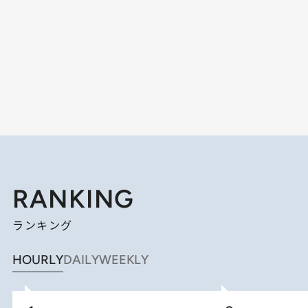
RANKING
ランキング
HOURLY
DAILY
WEEKLY