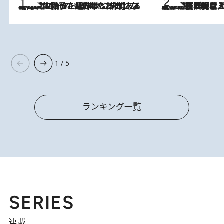
2026.8.5
【阿川佐和子さんの年とる力】なぜ70代で始めた趣味は“こんなに楽しい”のか？ ピアノ、俳句…スランプに陥っても続けられる“ある秘訣”とは
2026.8.5
【なぜ吉沢亮は「気配を消せる」のか？】興行収入208億の『国宝』を経て挑むミュージカル『ディア・エヴァン・ハンセン』。トップ俳優が舞台上でさらけ出した“孤独”とは
1 / 5
ランキング一覧
SERIES
連載