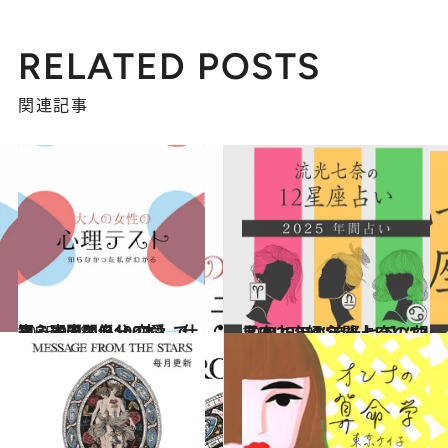
RELATED POSTS
関連記事
2025.9.28
【心理テスト100本】で知る本当の自分 恋愛、仕事、人間関係…
占い
2024.12.13
【2025年の年間占い】“視える占い師”流光七奈の12星座占い
占い