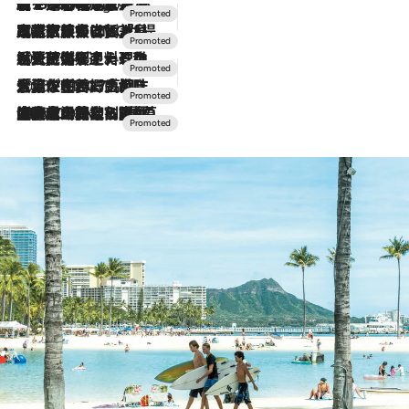
【トンボの足水浴】ヒノキの香りに包まれて涼感マックス！約13℃の湧水かけ流しを避暑地「星野温泉 トンボの湯」で体験
2 Hours Ago
2026.7.31
【ホテル帰省】という選択肢をOMOが提案。家族とほどよい距離を保つには「昼は実家、夜は気兼ねなくホテルで！」
2026.7.24
【夏限定ディナーコース】旬を迎える稚鮎や花ズッキーニなどをイタリア・トスカーナの郷土料理の手法で満喫！
2026.7.17
「土佐和ハーブかき氷」がOMO7高知に登場！生姜、山椒、大葉など目にも舌にも涼を呼ぶ郷土の味
2026.7.10
NEW OPEN！【界 草津】名湯の地に誕生。趣の異なる2種の温泉と上州ならではの会席・蕎麦割烹など美食を味わう究極の癒やし旅