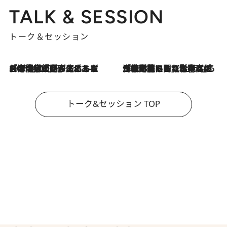
TALK & SESSION
トーク＆セッション
2026.8.3
「今後値上げがあるとすれば…」「リスクがあるのは今年の冬」エネルギー専門家が語る、ホルムズ海峡封鎖が家庭にもたらす“ある心配”
2026.8.3
「住宅建てられない…」「サーチャージ料の高値が続いている」ホルムズ海峡封鎖による影響はいつまで続く？《エネルギー専門家に聞く“どうなる日本の暮らし”》
トーク&セッション TOP