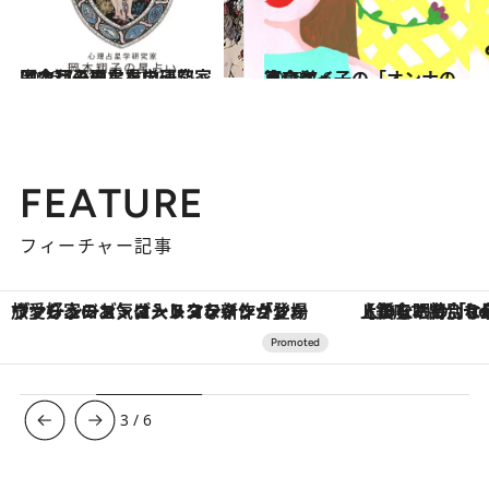
2026.7.31
【今月のあなたの運勢は？】心理占星学研究家 岡本翔子の星占い
占い
2026.7.6
東京ケイ子の「オンナの算命学」
占い
FEATURE
フィーチャー記事
【銀座で出合う最旬美容】美髪ケアや上質な眠り…セルフケアのアップデートから、特別な名入れギフトまで。大人のための「ReFa GINZA」クルーズ
3
/
6