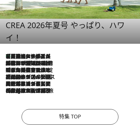
CREA 2026年夏号 やっぱり、ハワ
イ！
【厳選旅コスメ】「多機能アイテムがメイン！」旅好き美容エディターが選んだ夏旅ベストコスメを発表【Mサイズジップ】
4 Hours Ago
2026.8.6
「荷物が増えるほど旅ストレスは増す」美容ジャーナリストがたどり着いた最終結論。“化粧品を劇的に減らす”感動の凝縮美容とは
2026.8.6
「旅先には金髪ウィッグを持参」日本と同じメイクでは損してる!? 美容ジャーナリストが提案する“掟破りの旅美容”とは
2026.8.6
【厳選旅コスメ】「身軽さ＆UV対策重視！」ヘアアーティストshucoが選んだ夏旅ベストコスメを発表【Mサイズジップ】
2026.8.5
【厳選旅コスメ】国内をあちこち移動する河井菜摘が選んだ夏旅ベストコスメ発表！「リラックスアイテムはマスト」【Mサイズジップ】
2026.8.4
【厳選旅コスメ】「紫外線＆乾燥対策しながらメイク感も！」ヘア＆メイクGeorgeが選んだ夏旅ベストコスメを発表！【Mサイズジップ】
特集 TOP