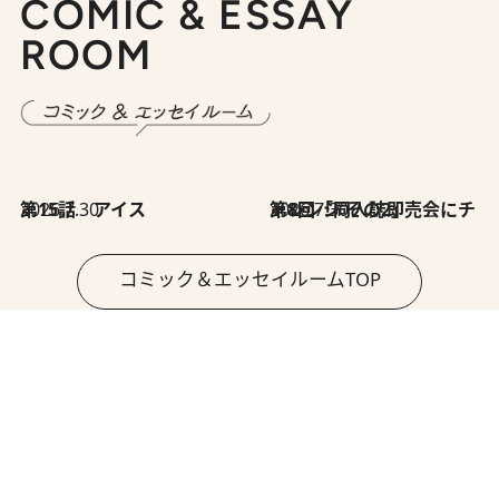
COMIC & ESSAY
ROOM
2026.7.30
第15話 アイス
2026.7.30
第8回「同人誌即売会にチャレンジ その2」
コミック＆エッセイルームTOP