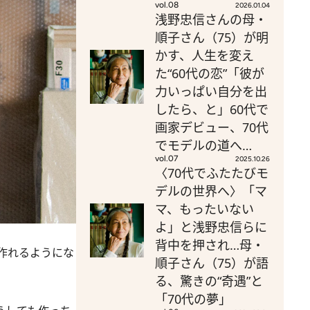
vol.08
2026.01.04
浅野忠信さんの母・
順子さん（75）が明
かす、人生を変え
た“60代の恋”「彼が
力いっぱい自分を出
したら、と」60代で
画家デビュー、70代
でモデルの道へ…
vol.07
2025.10.26
〈70代でふたたびモ
デルの世界へ〉「マ
マ、もったいない
よ」と浅野忠信らに
。
背中を押され…母・
作れるようにな
順子さん（75）が語
る、驚きの“奇遇”と
「70代の夢」