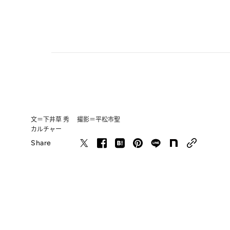
文＝下井草 秀 撮影＝平松市聖
カルチャー
Share