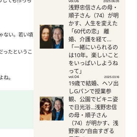
うしても作っち
vol.06
2025.06.05
浅野忠信さんの母・
順子さん（74）が明
かす、人生を変えた
「60代の恋」 離
ゃない。若い頃
婚、介護を経て…
「一緒にいられるの
だったというこ
は10年。楽しいこと
をいっぱいしようね
って」
よね。
vol.04
2025.03.16
19歳で結婚、ヘソ出
しGパンで授業参
観、公園でビキニ姿
で日光浴…浅野忠信
の母・順子さん
（74）が明かす、浅
野家の“自由すぎる