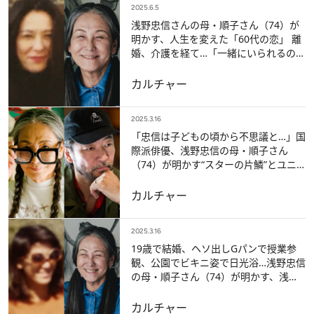
2025.6.5
浅野忠信さんの母・順子さん（74）が
明かす、人生を変えた「60代の恋」 離
婚、介護を経て…「一緒にいられるのは
10年。楽しいことをいっぱいしようね
って」
カルチャー
2025.3.16
「忠信は子どもの頃から不思議と…」国
際派俳優、浅野忠信の母・順子さん
（74）が明かす“スターの片鱗”とユニ
ークすぎる「英才教育」
カルチャー
2025.3.16
19歳で結婚、ヘソ出しGパンで授業参
観、公園でビキニ姿で日光浴…浅野忠信
の母・順子さん（74）が明かす、浅野
家の“自由すぎる子育て”
カルチャー