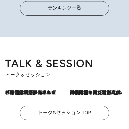
ランキング一覧
TALK & SESSION
トーク＆セッション
2026.8.3
「今後値上げがあるとすれば…」「リスクがあるのは今年の冬」エネルギー専門家が語る、ホルムズ海峡封鎖が家庭にもたらす“ある心配”
2026.8.3
「住宅建てられない…」「サーチャージ料の高値が続いている」ホルムズ海峡封鎖による影響はいつまで続く？《エネルギー専門家に聞く“どうなる日本の暮らし”》
トーク&セッション TOP