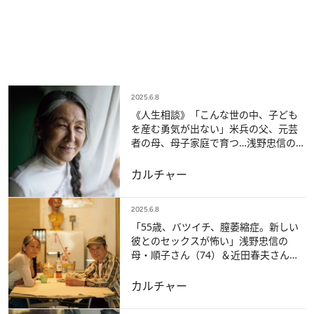
2025.6.8
《人生相談》「こんな世の中、子ども
を産む勇気が出ない」米兵の父、元芸
者の母、母子家庭で育つ…浅野忠信の
母・順子さん（74）の回答は？
カルチャー
2025.6.8
「55歳、バツイチ、膣萎縮症。新しい
彼とのセックスが怖い」浅野忠信の
母・順子さん（74）＆近田春夫さん
（74）コンビの回答は？《人生相談》
カルチャー