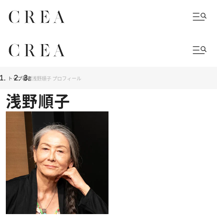
トップ
著者
浅野順子 プロフィール
浅野順子