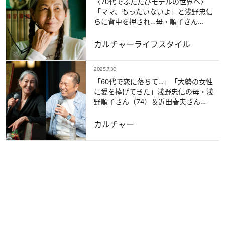
〈70代でふたたびモデルの世界へ〉
「ママ、もったいないよ」と浅野忠信
らに背中を押され…母・順子さん
（75）が語る、驚きの“奇遇”と「70代
の夢」
カルチャー
ライフスタイル
2025.7.30
「60代で恋に落ちて…」「大勢の女性
に愛を捧げてきた」浅野忠信の母・浅
野順子さん（74）＆近田春夫さん
（74）の70代コンビが語った「シニア
の恋」
カルチャー