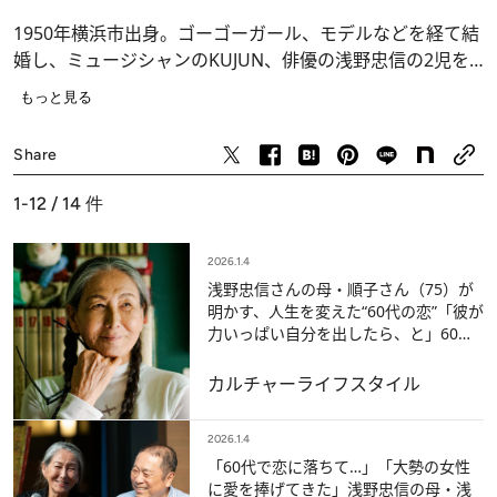
1950年横浜市出身。ゴーゴーガール、モデルなどを経て結
婚し、ミュージシャンのKUJUN、俳優の浅野忠信の2児を
儲ける。ブティックやバーの経営に携わった後、独学で絵
もっと見る
画を描き始め、2013年、63歳にして初の個展を開催。その
後、画家として創作を続ける。ファッションアイコンとし
Share
ても注目を浴び、現在は、さまざまなブランドのモデルと
しても再び活動を繰り広げている。
1-12 / 14
件
2026.1.4
浅野忠信さんの母・順子さん（75）が
明かす、人生を変えた“60代の恋”「彼が
力いっぱい自分を出したら、と」60代
で画家デビュー、70代でモデルの道
へ…
カルチャー
ライフスタイル
2026.1.4
「60代で恋に落ちて…」「大勢の女性
に愛を捧げてきた」浅野忠信の母・浅