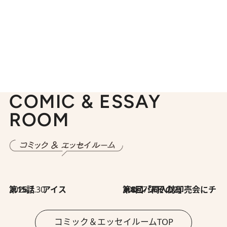
COMIC & ESSAY
ROOM
2026.7.30
第15話 アイス
2026.7.30
第8回「同人誌即売会にチャレンジ その2」
コミック＆エッセイルームTOP