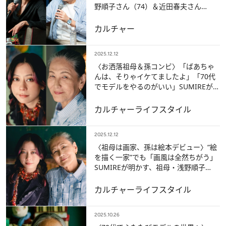
野順子さん（74）＆近田春夫さん
（74）の70代コンビが語った「シニア
の恋」【ベスト記事2025】
カルチャー
2025.12.12
〈お洒落祖母＆孫コンビ〉「ばあちゃ
んは、そりゃイケてましたよ」「70代
でモデルをやるのがいい」SUMIREが明
かす、祖母・浅野順子（75）からの“刺
激”とは？
カルチャー
ライフスタイル
2025.12.12
〈祖母は画家、孫は絵本デビュー〉“絵
を描く一家”でも「画風は全然ちがう」
SUMIREが明かす、祖母・浅野順子
（75）との幼少期「一緒に洋服を作る
ことも…」
カルチャー
ライフスタイル
2025.10.26