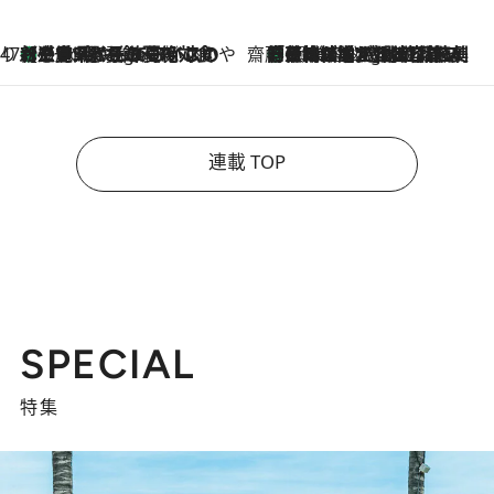
47都道府県の手みやげ ひんやりスイーツで夏を満喫
【三重県】この夏絶対食べたい 冷やしておいしいおやつ3選 お餅×アイスの新感覚スイーツ
9 Hours Ago
齋藤 薫 美容脳ルネサンス
「荷物が増えるほど旅ストレスは増す」美容ジャーナリストがたどり着いた最終結論。“化粧品を劇的に減らす”感動の凝縮美容とは
9 Hours Ago
連載 TOP
SPECIAL
特集