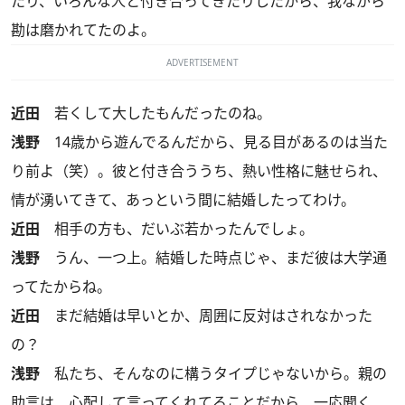
たり、いろんな人と付き合ってきたりしたから、我ながら
勘は磨かれてたのよ。
ADVERTISEMENT
近田
若くして大したもんだったのね。
浅野
14歳から遊んでるんだから、見る目があるのは当た
り前よ（笑）。彼と付き合ううち、熱い性格に魅せられ、
情が湧いてきて、あっという間に結婚したってわけ。
近田
相手の方も、だいぶ若かったんでしょ。
浅野
うん、一つ上。結婚した時点じゃ、まだ彼は大学通
ってたからね。
近田
まだ結婚は早いとか、周囲に反対はされなかった
の？
浅野
私たち、そんなのに構うタイプじゃないから。親の
助言は、心配して言ってくれてることだから、一応聞く