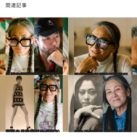
関連記事
2025.3.16
【続きを読む】「忠信は子どもの頃から不思議と…」国際派俳優、浅野忠信の母・順子さん（74）が明かす“スターの片鱗”とユニークすぎる「英才教育」
カルチャー
2025.1.15
【はじめから読む】浅野忠信を育てた母・順子さん（74）が語る「家族の歴史」 米兵の父との別れ、元芸者の母との生活、“ハマに名を馳せた”10代…
カルチャー
2025.1.25
高校中退後、ゴーゴーガールに…浅野忠信の母・順子さん（74）が語る、怒涛の青春時代〈月収30万円でオーディション制、忘れられないモデル仕事も…〉
カルチャー
2025.1.25
山口小夜子も参加した“伝説の美少女軍団”「クレオパトラ党」、浅野忠信の母・順子さん（74）もメンバーだった！「ディスコでバチンバチンになることも…」
カルチャー