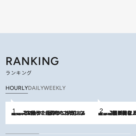
RANKING
ランキング
HOURLY
DAILY
WEEKLY
2026.8.5
【阿川佐和子さんの年とる力】なぜ70代で始めた趣味は“こんなに楽しい”のか？ ピアノ、俳句…スランプに陥っても続けられる“ある秘訣”とは
2026.8.5
【なぜ吉沢亮は「気配を消せる」のか？】興行収入208億の『国宝』を経て挑むミュージカル『ディア・エヴァン・ハンセン』。トップ俳優が舞台上でさらけ出した“孤独”とは