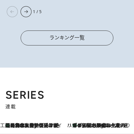
1 / 5
ランキング一覧
SERIES
連載
工藤まやのおもてなしハワイ
【ハワイ土産】ローカルの絶大な支持で復活！ 絶品の幻クッキー《元ファンの日本人女性が受け継いだ名店》
9 Hours Ago
ハワイ賢者 リサのお気に入りリスト
あの伝説の限定トートも！ リニューアルした「ディーン＆デルーカ ハワイ」で必須のお土産8選
9 Hours Ago