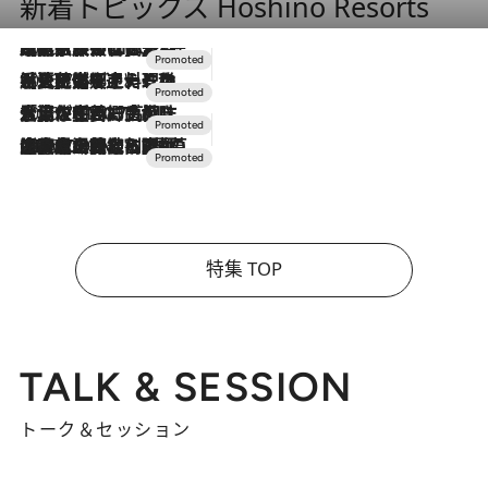
新着トピックス Hoshino Resorts
2026.7.31
【ホテル帰省】という選択肢をOMOが提案。家族とほどよい距離を保つには「昼は実家、夜は気兼ねなくホテルで！」
2026.7.24
【夏限定ディナーコース】旬を迎える稚鮎や花ズッキーニなどをイタリア・トスカーナの郷土料理の手法で満喫！
2026.7.17
「土佐和ハーブかき氷」がOMO7高知に登場！生姜、山椒、大葉など目にも舌にも涼を呼ぶ郷土の味
2026.7.10
NEW OPEN！【界 草津】名湯の地に誕生。趣の異なる2種の温泉と上州ならではの会席・蕎麦割烹など美食を味わう究極の癒やし旅
特集 TOP
TALK & SESSION
トーク＆セッション