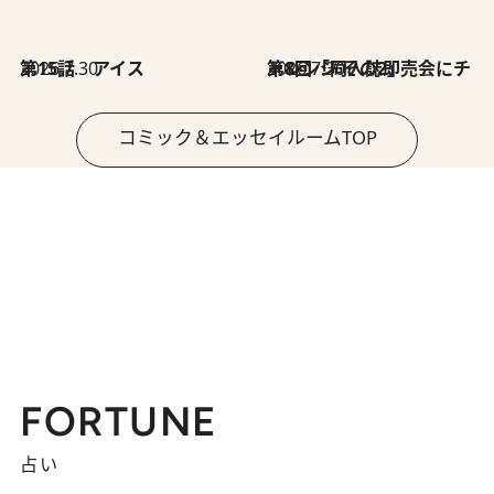
2026.7.30
第15話 アイス
2026.7.30
第8回「同人誌即売会にチャレンジ その2」
コミック＆エッセイルームTOP
FORTUNE
占い