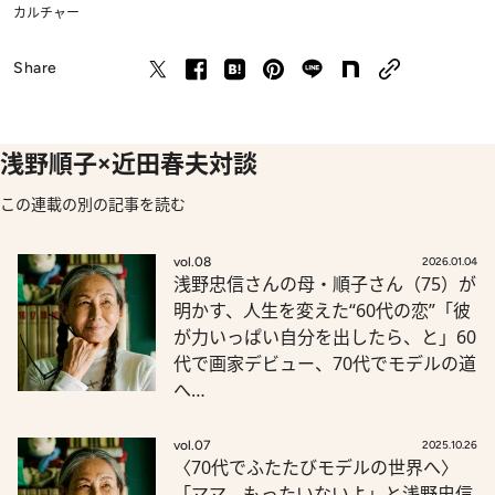
カルチャー
Share
浅野順子×近田春夫対談
この連載の別の記事を読む
vol.08
2026.01.04
浅野忠信さんの母・順子さん（75）が
明かす、人生を変えた“60代の恋”「彼
が力いっぱい自分を出したら、と」60
代で画家デビュー、70代でモデルの道
へ…
vol.07
2025.10.26
〈70代でふたたびモデルの世界へ〉
「ママ、もったいないよ」と浅野忠信