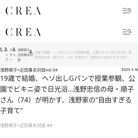
ト
カル
浅野順子×
19歳で結婚、ヘソ出しGパンで授業参観、公園でビキニ姿で日光浴…浅
ッ
チャ
近田春夫対
野忠信の母・順子さん（74）が明かす、浅野家の“自由すぎる子育て”
プ
ー
談
浅野順子×近田春夫対談
vol.04
2025.3.16
19歳で結婚、ヘソ出しGパンで授業参観、公
園でビキニ姿で日光浴…浅野忠信の母・順子
さん（74）が明かす、浅野家の“自由すぎる
子育て”
浅野順子×近田春夫対談 #4