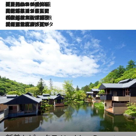
【厳選旅コスメ】「身軽さ＆UV対策重視！」ヘアアーティストshucoが選んだ夏旅ベストコスメを発表【Mサイズジップ】
9 Hours Ago
2026.8.5
【厳選旅コスメ】国内をあちこち移動する河井菜摘が選んだ夏旅ベストコスメ発表！「リラックスアイテムはマスト」【Mサイズジップ】
2026.8.4
【厳選旅コスメ】「紫外線＆乾燥対策しながらメイク感も！」ヘア＆メイクGeorgeが選んだ夏旅ベストコスメを発表！【Mサイズジップ】
2026.8.3
【厳選旅コスメ】「保湿もタイパ重視！」“サウナ好き”タレント清水みさとが愛用する夏旅ベストコスメを発表！【Mサイズジップ】