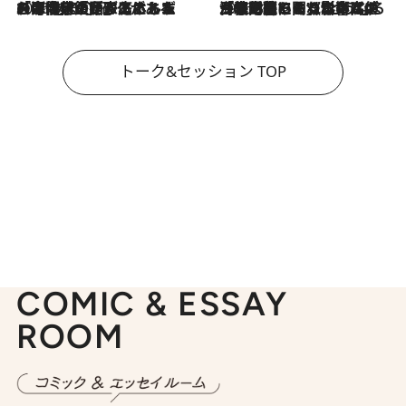
2026.8.3
「今後値上げがあるとすれば…」「リスクがあるのは今年の冬」エネルギー専門家が語る、ホルムズ海峡封鎖が家庭にもたらす“ある心配”
2026.8.3
「住宅建てられない…」「サーチャージ料の高値が続いている」ホルムズ海峡封鎖による影響はいつまで続く？《エネルギー専門家に聞く“どうなる日本の暮らし”》
トーク&セッション TOP
COMIC & ESSAY
ROOM