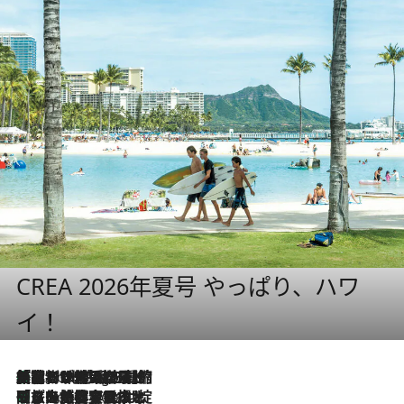
CREA 2026年夏号 やっぱり、ハワ
イ！
「荷物が増えるほど旅ストレスは増す」美容ジャーナリストがたどり着いた最終結論。“化粧品を劇的に減らす”感動の凝縮美容とは
9 Hours Ago
「旅先には金髪ウィッグを持参」日本と同じメイクでは損してる!? 美容ジャーナリストが提案する“掟破りの旅美容”とは
9 Hours Ago