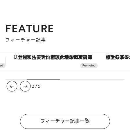
FEATURE
フィーチャー記事
ヴァシュロン・コンスタンタン「オーヴァーシーズ・オートマティック」。旅愛好家のお気に入りコレクションから、ジェンダーレスな新作が登場
【銀座で出合う最旬美容】美髪ケアや上質な眠
3
/
5
フィーチャー記事一覧