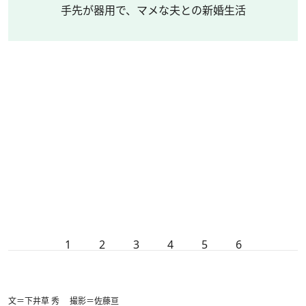
手先が器用で、マメな夫との新婚生活
1
2
3
4
5
6
文＝下井草 秀 撮影＝佐藤亘