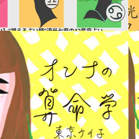
占い】“視える占い師”流光七奈の12星座占い