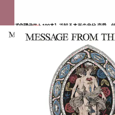
2025.9.28
【心理テスト100本】で知る本当の自分 恋愛、
占い