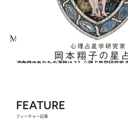
2026.7.31
【今月のあなたの運勢は？】心理占星学研究家 
占い
FEATURE
フィーチャー記事