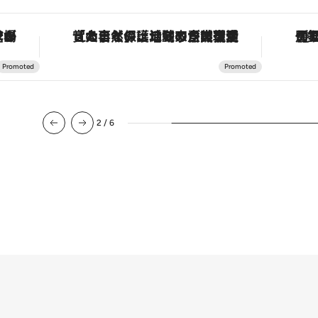
・オートマティック」。旅愛好家のお気に入りコレクションから、ジェンダーレスな新作が登場
「大事なのは地域の意識を変えること」。ロレックス賞受賞の自然保護活動家が実現させたナイジェリアの自然環境の復活
2
/
6