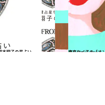
岡本翔子の星占い
東京ケイ子の「オ
占い
6 Hours Ago