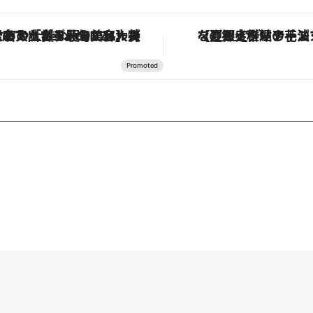
【銀座で出合う最旬美容】美髪ケアや上質な眠り…セルフケアのアップデートから、特別な名入れギフトまで。大人のための「ReFa GINZA」クルーズ
【夏限定ディナーコース】旬を迎える稚鮎や花ズッキーニなどをイタリア・ト