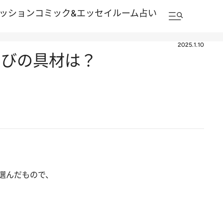
ッション
コミック&エッセイルーム
占い
2025.1.10
すびの具材は？
選んだもので、