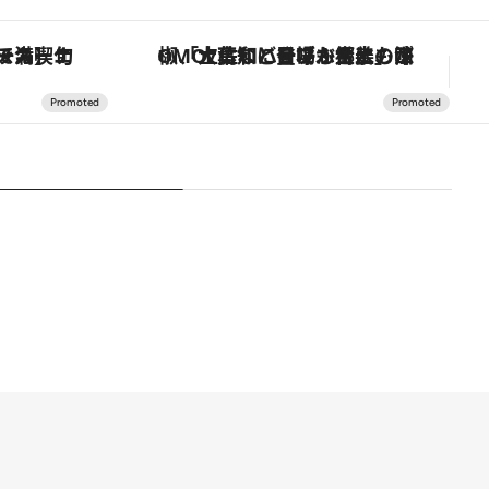
スカーナの郷土料理の手法で満喫！
「土佐和ハーブかき氷」がOMO7高知に登場！生姜、山椒、大葉など目にも舌にも涼を呼ぶ郷土の味