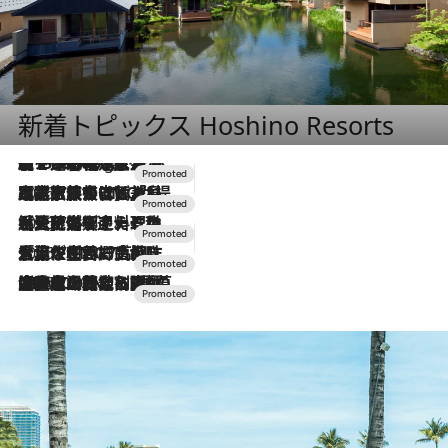
新着トピックス Hoshino Resorts
【トンボの足水浴】ヒノキの香りに包まれて涼感マックス！約13℃の湧水かけ流しを避暑地「星野温泉 トンボの湯」で体験
1 Hour Ago
2026.7.31
【ホテル帰省】という選択肢をOMOが提案。家族とほどよい距離を保つには「昼は実家、夜は気兼ねなくホテルで！」
2026.7.24
【夏限定ディナーコース】旬を迎える稚鮎や花ズッキーニなどをイタリア・トスカーナの郷土料理の手法で満喫！
2026.7.17
「土佐和ハーブかき氷」がOMO7高知に登場！生姜、山椒、大葉など目にも舌にも涼を呼ぶ郷土の味
2026.7.10
NEW OPEN！【界 草津】名湯の地に誕生。趣の異なる2種の温泉と上州ならではの会席・蕎麦割烹など美食を味わう究極の癒やし旅