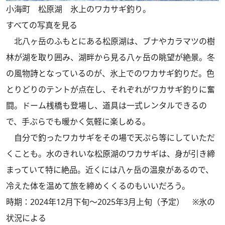
小海町 松原湖 氷上のワカサギ釣り。
すべての写真を見る
北八ヶ岳のふもとにある松原湖は、ブナやカラマツの樹
林が湖を取り囲み、湖畔から見る八ヶ岳の眺望が絶景。冬
の風物詩となっているのが、氷上でのワカサギ釣りだ。色
とりどりのテントが点在し、それぞれがワカサギ釣りに奮
闘。ドーム桟橋も登場し、道具は一式レンタルできるの
で、手ぶらでも暖かく気軽に楽しめる。
自分で釣ったワカサギをその場で天ぷら等にしていただ
くことも。水のきれいな松原湖のワカサギは、身が引き締
まっていて特に絶品。近くには八ヶ岳の温泉があるので、
冷えた体を温めて旅を締めくくるのもいいだろう。
時期：2024年12月下旬～2025年3月上旬（予定） ※氷の
状況による