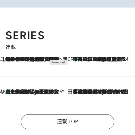
SERIES
連載
【CREA×星野リゾート】唯一無二。癒しと発見が待つ場所へ
【トンボの足水浴】ヒノキの香りに包まれて涼感マックス！約13℃の湧水かけ流しを避暑地「星野温泉 トンボの湯」で体験
1 Hour Ago
CREA'S CHOICE
「立川にも歌舞伎があるんだよ」 片岡仁左衛門・市川中車ら豪華座組みで4年目の立川立飛歌舞伎へ
3 Hours Ago
47都道府県の手みやげ ひんやりスイーツで夏を満喫
【京都府】この夏絶対食べたい 冷やしておいしいおやつ3選 ひと口目から心を掴む新緑のテリーヌ
3 Hours Ago
田中稲の勝手に再ブーム
「湘南乃風に憧れて」観客大盛上がりの“タオル回し”に、ラッパー顔負けの高速歌唱まで…さだまさし（74）のアグレッシブすぎる現在地
8 Hours Ago
連載 TOP