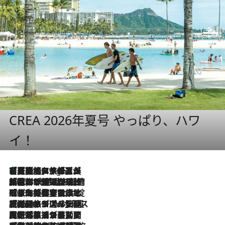
CREA 2026年夏号 やっぱり、ハワ
イ！
【厳選旅コスメ】「多機能アイテムがメイン！」旅好き美容エディターが選んだ夏旅ベストコスメを発表【Mサイズジップ】
3 Hours Ago
2026.8.6
「荷物が増えるほど旅ストレスは増す」美容ジャーナリストがたどり着いた最終結論。“化粧品を劇的に減らす”感動の凝縮美容とは
2026.8.6
「旅先には金髪ウィッグを持参」日本と同じメイクでは損してる!? 美容ジャーナリストが提案する“掟破りの旅美容”とは
2026.8.6
【厳選旅コスメ】「身軽さ＆UV対策重視！」ヘアアーティストshucoが選んだ夏旅ベストコスメを発表【Mサイズジップ】
2026.8.5
【厳選旅コスメ】国内をあちこち移動する河井菜摘が選んだ夏旅ベストコスメ発表！「リラックスアイテムはマスト」【Mサイズジップ】