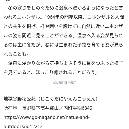
冬の寒さをしのぐために温泉へ浸かるようになったと言
われるニホンザル。1964年の開苑以降、ニホンザルと人間
との共生を掲げ、柵や囲いを設けずに自然に近いニホンザ
ルの姿を間近に見ることができる。温泉へ入る姿が見られ
るのは主に冬だが、春には生まれた子猿を育てる姿が見ら
れることも。
温泉に浸かりながら気持ちよさそうに目をつぶった様子
を見ていると、ほっこり癒されることだろう。
ADVERTISEMENT
地獄谷野猿公苑（じごくだにやえんこうえん）
所在地 長野県下高井郡山ノ内町平穏6845
https://www.go-nagano.net/natue-and-
outdoors/id12212