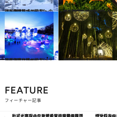
2025.1.11
【画像】いつか行きたい！ 日本の冬の絶景 ～中部・北陸篇～
旅＆お出かけ
2024.4.27
【画像】いつか行きたい！ 日本の春の絶景 ～中部・北陸篇～（2024年版）
旅＆お出かけ
2024.12.28
【画像】いつか行きたい！ 日本の冬の絶景 ～北海道・東北篇～
旅＆お出かけ
2025.1.4
【画像】いつか行きたい！ 日本の冬の絶景 ～関東篇～
旅＆お出かけ
FEATURE
フィーチャー記事
ヴァシュロン・コンスタンタン「オーヴァーシーズ・オートマティック」。旅愛好家のお気に入りコレクションから、ジェンダーレスな新作が登場