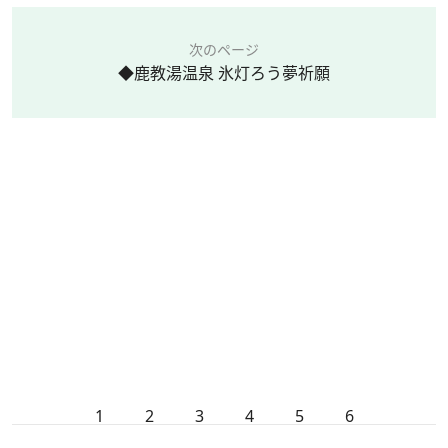
次のページ
◆鹿教湯温泉 氷灯ろう夢祈願
1
2
3
4
5
6