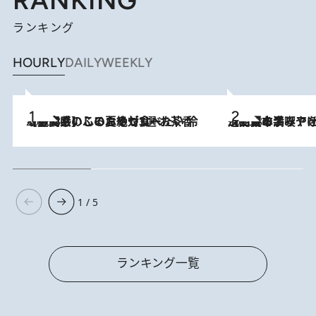
RANKING
ランキング
HOURLY
DAILY
WEEKLY
2026.8.5
【静岡県】この夏絶対食べたい 冷やしておいしいおやつ3選 お茶香る生食感のふるふるゼリー
2026.8.5
【西日本エリアを総まとめ】 47都道府県の手みやげ ひんやりスイーツで夏を満喫
1 / 5
ランキング一覧