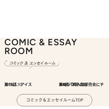
COMIC & ESSAY
ROOM
2026.7.30
第15話 アイス
2026.7.30
第8回「同人誌即売会にチャレンジ その2」
コミック＆エッセイルームTOP