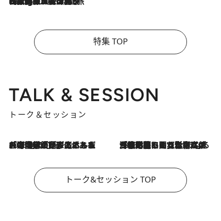
2026.8.4
【厳選旅コスメ】「紫外線＆乾燥対策しながらメイク感も！」ヘア＆メイクGeorgeが選んだ夏旅ベストコスメを発表！【Mサイズジップ】
特集 TOP
TALK & SESSION
トーク＆セッション
2026.8.3
「今後値上げがあるとすれば…」「リスクがあるのは今年の冬」エネルギー専門家が語る、ホルムズ海峡封鎖が家庭にもたらす“ある心配”
2026.8.3
「住宅建てられない…」「サーチャージ料の高値が続いている」ホルムズ海峡封鎖による影響はいつまで続く？《エネルギー専門家に聞く“どうなる日本の暮らし”》
トーク&セッション TOP