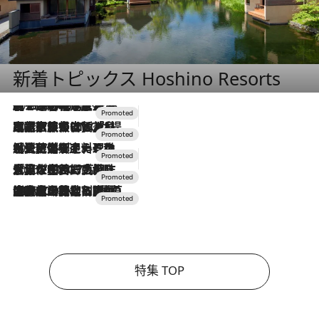
新着トピックス Hoshino Resorts
2026.8.7
【トンボの足水浴】ヒノキの香りに包まれて涼感マックス！約13℃の湧水かけ流しを避暑地「星野温泉 トンボの湯」で体験
2026.7.31
【ホテル帰省】という選択肢をOMOが提案。家族とほどよい距離を保つには「昼は実家、夜は気兼ねなくホテルで！」
2026.7.24
【夏限定ディナーコース】旬を迎える稚鮎や花ズッキーニなどをイタリア・トスカーナの郷土料理の手法で満喫！
2026.7.17
「土佐和ハーブかき氷」がOMO7高知に登場！生姜、山椒、大葉など目にも舌にも涼を呼ぶ郷土の味
2026.7.10
NEW OPEN！【界 草津】名湯の地に誕生。趣の異なる2種の温泉と上州ならではの会席・蕎麦割烹など美食を味わう究極の癒やし旅
特集 TOP