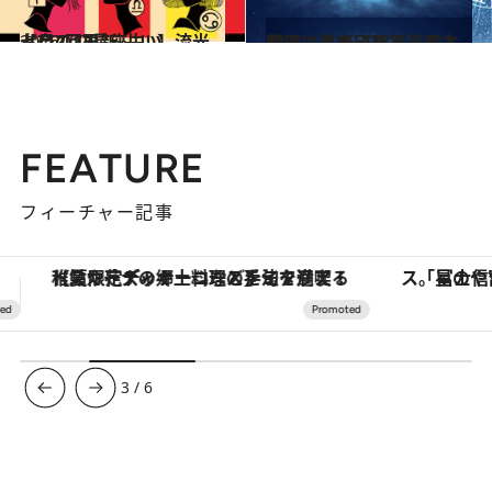
2026.7.29
【月2回更新 占い】流光七奈の12星座占い
占い
2020.11.16
心理占星術研究家・岡本翔子による心理占星術入門
ライフスタイル
FEATURE
フィーチャー記事
「星のや富士」でデジタルデトックス。冨士信仰の歴史を辿り、心身を調える。
ヴァシュロン・コンスタンタン
3
/
6