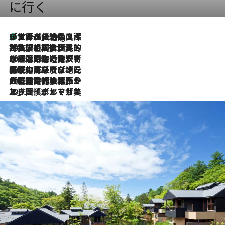
に行く
リスボンの絶品スイーツ「パステル・デ・ナタ」とは？ポルトガル伝統の奥深い世界へ
11 Hours Ago
2026.7.27
「私の祖国はポルトガル語です」国民的詩人フェルナンド・ペソアと、彼が愛した文学の街を歩く
2026.7.26
ポルトガル近海が育む極上の海の幸。キリリと冷えた白ワインと愉しむ、シーフード専門店の贅沢
2026.7.22
伝統の味をモダンに昇華。高感度な地元客が集う、リスボンの最旬ガストロノミー
2026.7.21
大航海時代の栄華から、震災、独裁、そして革命へ。ポルトガル・首都リスボンの石畳に刻まれた「歴史の光と影」
2026.7.13
エッセイ・ヤマザキマリ「慎ましくも美しき国 ポルトガル」