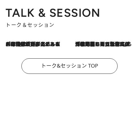
TALK & SESSION
トーク＆セッション
2026.8.3
「今後値上げがあるとすれば…」「リスクがあるのは今年の冬」エネルギー専門家が語る、ホルムズ海峡封鎖が家庭にもたらす“ある心配”
2026.8.3
「住宅建てられない…」「サーチャージ料の高値が続いている」ホルムズ海峡封鎖による影響はいつまで続く？《エネルギー専門家に聞く“どうなる日本の暮らし”》
トーク&セッション TOP