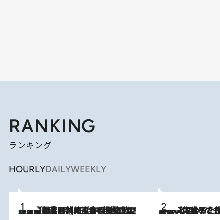
RANKING
ランキング
HOURLY
DAILY
WEEKLY
「最後に見られてよかった」上野動物園の東園パンダ舎が解体前に特別公開。8月16日まで延長されたパネル展と共に辿る“半世紀”のパンダ飼育《解体工事の図面あり》
11 Hours Ago
2026.8.5
【阿川佐和子さんの年とる力】なぜ70代で始めた趣味は“こんなに楽しい”のか？ ピアノ、俳句…スランプに陥っても続けられる“ある秘訣”とは