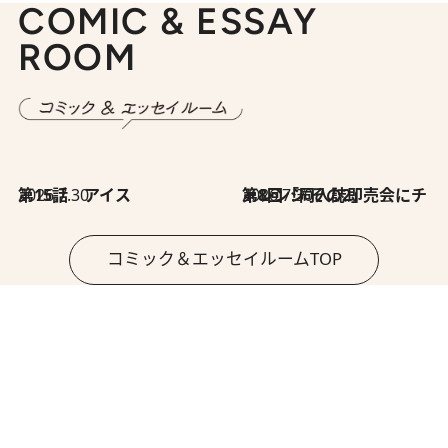
COMIC & ESSAY
ROOM
2026.7.30
第15話 アイス
2026.7.30
第8回「同人誌即売会にチャレンジ その2」
コミック＆エッセイルームTOP