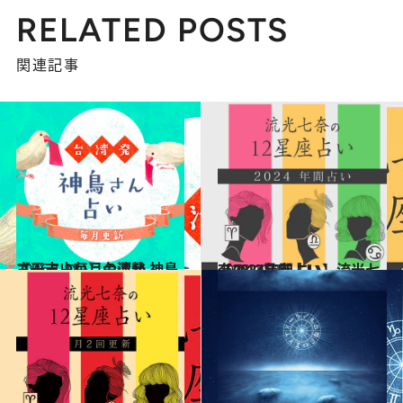
RELATED POSTS
関連記事
2026.1.18
【干支占い】台湾発 神鳥さん占い毎月の運勢
占い
2023.12.16
【2024年間占い】流光七奈の12星座占い
占い