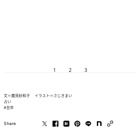
1
2
3
文＝鷹見紗和子 イラスト＝さじきまい
占い
#丑年
Share