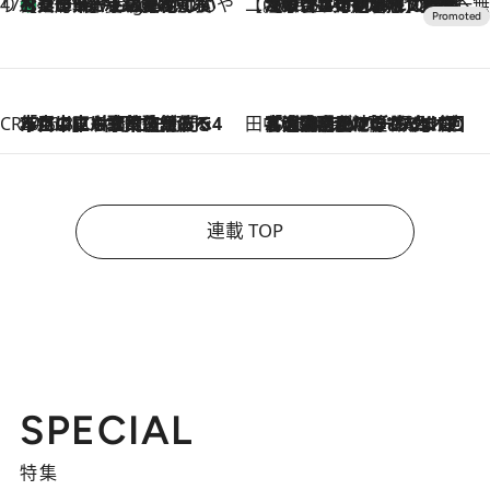
47都道府県の手みやげ ひんやりスイーツで夏を満喫
【兵庫県】この夏絶対食べたい 冷やしておいしいおやつ3選 淡路島の恵みをジェラートに集約
11 Hours Ago
【CREA×星野リゾート】唯一無二。癒しと発見が待つ場所へ
2026.8.7
【トンボの足水浴】ヒノキの香りに包まれて涼感マックス！約13℃の湧水かけ流しを避暑地「星野温泉 トンボの湯」で体験
CREA'S CHOICE
2026.8.7
「立川にも歌舞伎があるんだよ」 片岡仁左衛門・市川中車ら豪華座組みで4年目の立川立飛歌舞伎へ
田中稲の勝手に再ブーム
2026.8.7
「湘南乃風に憧れて」観客大盛上がりの“タオル回し”に、ラッパー顔負けの高速歌唱まで…さだまさし（74）のアグレッシブすぎる現在地
連載 TOP
SPECIAL
特集