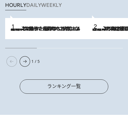
HOURLY
DAILY
WEEKLY
2026.8.5
【阿川佐和子さんの年とる力】なぜ70代で始めた趣味は“こんなに楽しい”のか？ ピアノ、俳句…スランプに陥っても続けられる“ある秘訣”とは
2026.8.7
「湘南乃風に憧れて」観客大盛上がりの“タオル回し”に、ラッパー顔負けの高速歌唱まで…さだまさし（74）のアグレッシブすぎる現在地
1 / 5
ランキング一覧