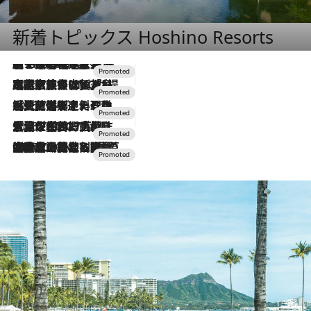
新着トピックス Hoshino Resorts
【トンボの足水浴】ヒノキの香りに包まれて涼感マックス！約13℃の湧水かけ流しを避暑地「星野温泉 トンボの湯」で体験
2026.8.7
2026.7.31
【ホテル帰省】という選択肢をOMOが提案。家族とほどよい距離を保つには「昼は実家、夜は気兼ねなくホテルで！」
2026.7.24
【夏限定ディナーコース】旬を迎える稚鮎や花ズッキーニなどをイタリア・トスカーナの郷土料理の手法で満喫！
2026.7.17
「土佐和ハーブかき氷」がOMO7高知に登場！生姜、山椒、大葉など目にも舌にも涼を呼ぶ郷土の味
2026.7.10
NEW OPEN！【界 草津】名湯の地に誕生。趣の異なる2種の温泉と上州ならではの会席・蕎麦割烹など美食を味わう究極の癒やし旅