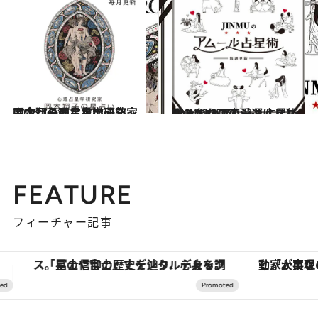
2026.7.31
【今月のあなたの運勢は？】心理占星学研究家 岡本翔子の星占い
占い
2024.6.15
【あなたの恋愛運は？】JINMUのアムール占星術 愛とエロスのジンムリズム
占い
FEATURE
フィーチャー記事
「大事なのは地域の意識を変えること」。ロレックス賞受賞の自然保護活動家が実現させたナイジェリアの自然環境の復活