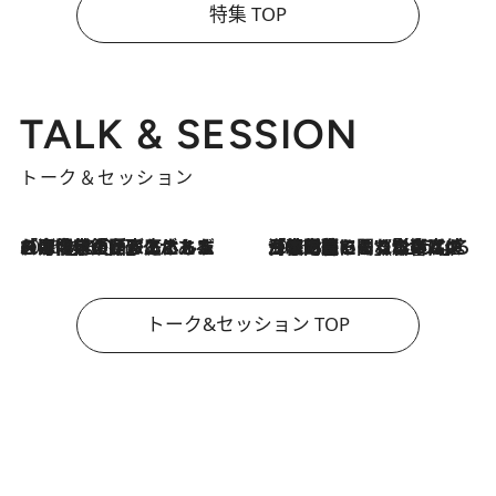
特集 TOP
TALK & SESSION
トーク＆セッション
2026.8.3
「今後値上げがあるとすれば…」「リスクがあるのは今年の冬」エネルギー専門家が語る、ホルムズ海峡封鎖が家庭にもたらす“ある心配”
2026.8.3
「住宅建てられない…」「サーチャージ料の高値が続いている」ホルムズ海峡封鎖による影響はいつまで続く？《エネルギー専門家に聞く“どうなる日本の暮らし”》
トーク&セッション TOP