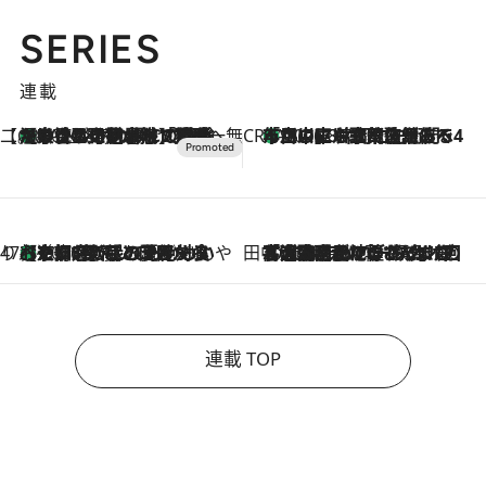
SERIES
連載
【CREA×星野リゾート】唯一無二。癒しと発見が待つ場所へ
【トンボの足水浴】ヒノキの香りに包まれて涼感マックス！約13℃の湧水かけ流しを避暑地「星野温泉 トンボの湯」で体験
2026.8.7
CREA'S CHOICE
「立川にも歌舞伎があるんだよ」 片岡仁左衛門・市川中車ら豪華座組みで4年目の立川立飛歌舞伎へ
2026.8.7
47都道府県の手みやげ ひんやりスイーツで夏を満喫
【京都府】この夏絶対食べたい 冷やしておいしいおやつ3選 ひと口目から心を掴む新緑のテリーヌ
2026.8.7
田中稲の勝手に再ブーム
2026.8.7
「湘南乃風に憧れて」観客大盛上がりの“タオル回し”に、ラッパー顔負けの高速歌唱まで…さだまさし（74）のアグレッシブすぎる現在地
連載 TOP