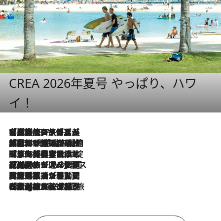
CREA 2026年夏号 やっぱり、ハワ
イ！
【厳選旅コスメ】「多機能アイテムがメイン！」旅好き美容エディターが選んだ夏旅ベストコスメを発表【Mサイズジップ】
2026.8.7
2026.8.6
「荷物が増えるほど旅ストレスは増す」美容ジャーナリストがたどり着いた最終結論。“化粧品を劇的に減らす”感動の凝縮美容とは
2026.8.6
「旅先には金髪ウィッグを持参」日本と同じメイクでは損してる!? 美容ジャーナリストが提案する“掟破りの旅美容”とは
2026.8.6
【厳選旅コスメ】「身軽さ＆UV対策重視！」ヘアアーティストshucoが選んだ夏旅ベストコスメを発表【Mサイズジップ】
2026.8.5
【厳選旅コスメ】国内をあちこち移動する河井菜摘が選んだ夏旅ベストコスメ発表！「リラックスアイテムはマスト」【Mサイズジップ】
2026.8.4
【厳選旅コスメ】「紫外線＆乾燥対策しながらメイク感も！」ヘア＆メイクGeorgeが選んだ夏旅ベストコスメを発表！【Mサイズジップ】