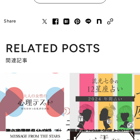
Share
RELATED POSTS
関連記事
2025.9.28
【心理テスト100本】で知る本当の自分 恋愛、仕事、人間関係…
占い
2023.12.16
【2024年の年間占い】“視える占い師”流光七奈の12星座占い
占い