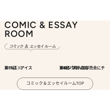
COMIC & ESSAY
ROOM
2026.7.30
第15話 アイス
2026.7.30
第8回「同人誌即売会にチャレンジ その2」
コミック＆エッセイルームTOP