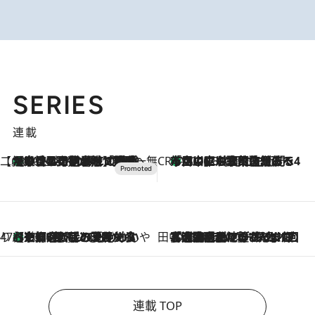
SERIES
連載
【CREA×星野リゾート】唯一無二。癒しと発見が待つ場所へ
【トンボの足水浴】ヒノキの香りに包まれて涼感マックス！約13℃の湧水かけ流しを避暑地「星野温泉 トンボの湯」で体験
2026.8.7
CREA'S CHOICE
「立川にも歌舞伎があるんだよ」 片岡仁左衛門・市川中車ら豪華座組みで4年目の立川立飛歌舞伎へ
2026.8.7
47都道府県の手みやげ ひんやりスイーツで夏を満喫
【京都府】この夏絶対食べたい 冷やしておいしいおやつ3選 ひと口目から心を掴む新緑のテリーヌ
2026.8.7
田中稲の勝手に再ブーム
2026.8.7
「湘南乃風に憧れて」観客大盛上がりの“タオル回し”に、ラッパー顔負けの高速歌唱まで…さだまさし（74）のアグレッシブすぎる現在地
連載 TOP