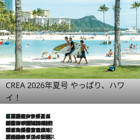
CREA 2026年夏号 やっぱり、ハワ
イ！
【厳選旅コスメ】「多機能アイテムがメイン！」旅好き美容エディターが選んだ夏旅ベストコスメを発表【Mサイズジップ】
2026.8.7
2026.8.6
「荷物が増えるほど旅ストレスは増す」美容ジャーナリストがたどり着いた最終結論。“化粧品を劇的に減らす”感動の凝縮美容とは
2026.8.6
「旅先には金髪ウィッグを持参」日本と同じメイクでは損してる!? 美容ジャーナリストが提案する“掟破りの旅美容”とは
2026.8.6
【厳選旅コスメ】「身軽さ＆UV対策重視！」ヘアアーティストshucoが選んだ夏旅ベストコスメを発表【Mサイズジップ】