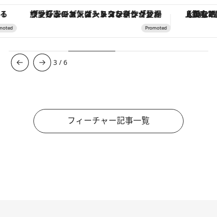
ヴァシュロン・コンスタンタン「オーヴァーシーズ・オートマティック」。旅愛好家のお気に入りコレクションから、ジェンダーレスな新作が登場
【銀座で出合う最旬美容】美髪ケアや上質な眠
3
/
6
フィーチャー記事一覧