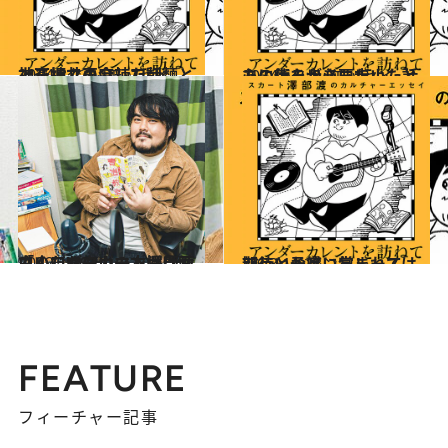
2024.8.22
上石神井の麻辣刀削麵と 神楽坂で再会した話
コミック ＆ エッセイ
2024.6.6
心に休みが必要だよ、と あの街を歩きに歩いた話
コミック ＆ エッセイ
2022.11.9
「小口が白いマンガは面白い」!? スカート澤部渡さん、マンガの本棚見せてください！
カルチャー
2023.11.23
新しいお笑い賞レースは 期待と予感に包まれて…
ファッション
FEATURE
フィーチャー記事