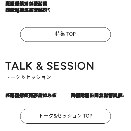
2026.8.5
【厳選旅コスメ】国内をあちこち移動する河井菜摘が選んだ夏旅ベストコスメ発表！「リラックスアイテムはマスト」【Mサイズジップ】
2026.8.4
【厳選旅コスメ】「紫外線＆乾燥対策しながらメイク感も！」ヘア＆メイクGeorgeが選んだ夏旅ベストコスメを発表！【Mサイズジップ】
特集 TOP
TALK & SESSION
トーク＆セッション
2026.8.3
「今後値上げがあるとすれば…」「リスクがあるのは今年の冬」エネルギー専門家が語る、ホルムズ海峡封鎖が家庭にもたらす“ある心配”
2026.8.3
「住宅建てられない…」「サーチャージ料の高値が続いている」ホルムズ海峡封鎖による影響はいつまで続く？《エネルギー専門家に聞く“どうなる日本の暮らし”》
トーク&セッション TOP