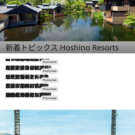
新着トピックス Hoshino Resorts
【トンボの足水浴】ヒノキの香りに包まれて涼感マックス！約13℃の湧水かけ流しを避暑地「星野温泉 トンボの湯」で体験
2026.8.7
2026.7.31
【ホテル帰省】という選択肢をOMOが提案。家族とほどよい距離を保つには「昼は実家、夜は気兼ねなくホテルで！」
2026.7.24
【夏限定ディナーコース】旬を迎える稚鮎や花ズッキーニなどをイタリア・トスカーナの郷土料理の手法で満喫！
2026.7.17
「土佐和ハーブかき氷」がOMO7高知に登場！生姜、山椒、大葉など目にも舌にも涼を呼ぶ郷土の味
2026.7.10
NEW OPEN！【界 草津】名湯の地に誕生。趣の異なる2種の温泉と上州ならではの会席・蕎麦割烹など美食を味わう究極の癒やし旅