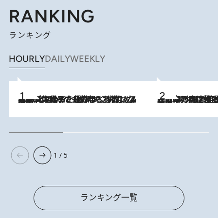
RANKING
ランキング
HOURLY
DAILY
WEEKLY
2026.8.5
【阿川佐和子さんの年とる力】なぜ70代で始めた趣味は“こんなに楽しい”のか？ ピアノ、俳句…スランプに陥っても続けられる“ある秘訣”とは
2026.8.7
「湘南乃風に憧れて」観客大盛上がりの“タオル回し”に、ラッパー顔負けの高速歌唱まで…さだまさし（74）のアグレッシブすぎる現在地
1 / 5
ランキング一覧