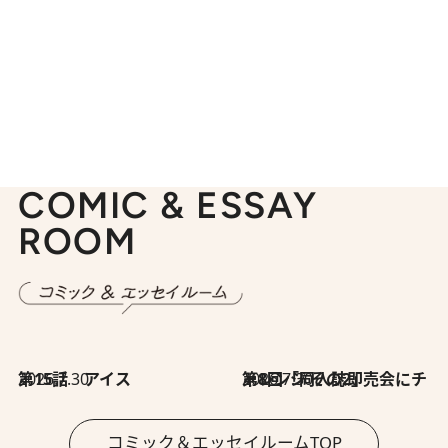
COMIC & ESSAY
ROOM
2026.7.30
第15話 アイス
2026.7.30
第8回「同人誌即売会にチャレンジ その2」
コミック＆エッセイルームTOP