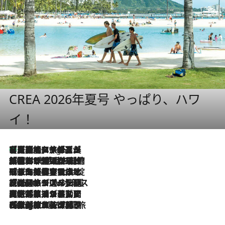
CREA 2026年夏号 やっぱり、ハワ
イ！
【厳選旅コスメ】「多機能アイテムがメイン！」旅好き美容エディターが選んだ夏旅ベストコスメを発表【Mサイズジップ】
6 Hours Ago
2026.8.6
「荷物が増えるほど旅ストレスは増す」美容ジャーナリストがたどり着いた最終結論。“化粧品を劇的に減らす”感動の凝縮美容とは
2026.8.6
「旅先には金髪ウィッグを持参」日本と同じメイクでは損してる!? 美容ジャーナリストが提案する“掟破りの旅美容”とは
2026.8.6
【厳選旅コスメ】「身軽さ＆UV対策重視！」ヘアアーティストshucoが選んだ夏旅ベストコスメを発表【Mサイズジップ】
2026.8.5
【厳選旅コスメ】国内をあちこち移動する河井菜摘が選んだ夏旅ベストコスメ発表！「リラックスアイテムはマスト」【Mサイズジップ】
2026.8.4
【厳選旅コスメ】「紫外線＆乾燥対策しながらメイク感も！」ヘア＆メイクGeorgeが選んだ夏旅ベストコスメを発表！【Mサイズジップ】