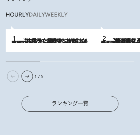
HOURLY
DAILY
WEEKLY
2026.8.5
【阿川佐和子さんの年とる力】なぜ70代で始めた趣味は“こんなに楽しい”のか？ ピアノ、俳句…スランプに陥っても続けられる“ある秘訣”とは
2026.8.5
【なぜ吉沢亮は「気配を消せる」のか？】興行収入208億の『国宝』を経て挑むミュージカル『ディア・エヴァン・ハンセン』。トップ俳優が舞台上でさらけ出した“孤独”とは
1 / 5
ランキング一覧