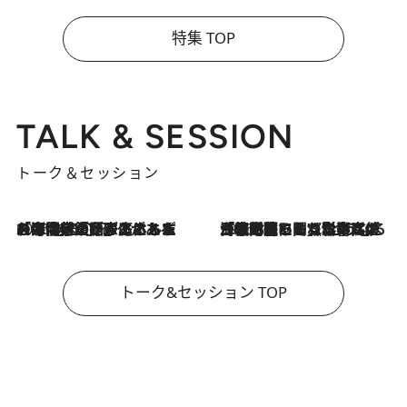
特集 TOP
TALK & SESSION
トーク＆セッション
2026.8.3
「今後値上げがあるとすれば…」「リスクがあるのは今年の冬」エネルギー専門家が語る、ホルムズ海峡封鎖が家庭にもたらす“ある心配”
2026.8.3
「住宅建てられない…」「サーチャージ料の高値が続いている」ホルムズ海峡封鎖による影響はいつまで続く？《エネルギー専門家に聞く“どうなる日本の暮らし”》
トーク&セッション TOP