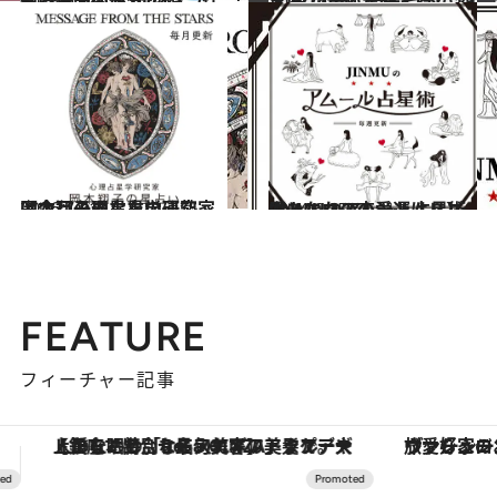
2025.9.28
【心理テスト100本】で知る本当の自分 恋愛、仕事、人間関係…
占い
2023.12.16
【2024年の年間占い】“視える占い師”流光七奈の12星座占い
占い
2026.7.31
【今月のあなたの運勢は？】心理占星学研究家 岡本翔子の星占い
占い
2024.6.15
【あなたの恋愛運は？】JINMUのアムール占星術 愛とエロスのジンムリズム
占い
FEATURE
フィーチャー記事
ヴァシュロン・コンスタンタン「オーヴァーシーズ・オートマティック」。旅愛好家のお気に入りコレクションから、ジェンダーレスな新作が登場