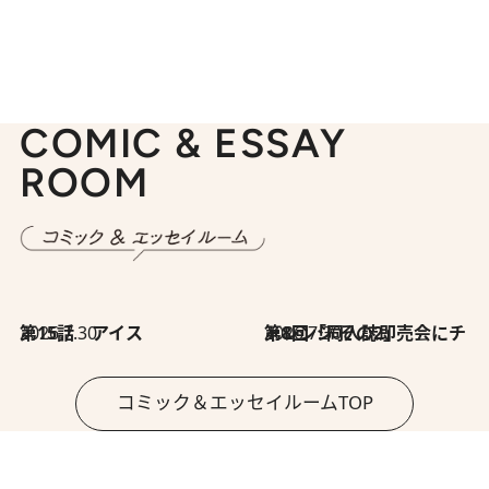
COMIC & ESSAY
ROOM
2026.7.30
第15話 アイス
2026.7.30
第8回「同人誌即売会にチャレンジ その2」
コミック＆エッセイルームTOP