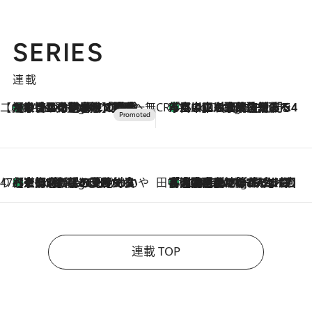
SERIES
連載
【CREA×星野リゾート】唯一無二。癒しと発見が待つ場所へ
【トンボの足水浴】ヒノキの香りに包まれて涼感マックス！約13℃の湧水かけ流しを避暑地「星野温泉 トンボの湯」で体験
4 Hours Ago
CREA'S CHOICE
「立川にも歌舞伎があるんだよ」 片岡仁左衛門・市川中車ら豪華座組みで4年目の立川立飛歌舞伎へ
6 Hours Ago
47都道府県の手みやげ ひんやりスイーツで夏を満喫
【京都府】この夏絶対食べたい 冷やしておいしいおやつ3選 ひと口目から心を掴む新緑のテリーヌ
6 Hours Ago
田中稲の勝手に再ブーム
「湘南乃風に憧れて」観客大盛上がりの“タオル回し”に、ラッパー顔負けの高速歌唱まで…さだまさし（74）のアグレッシブすぎる現在地
11 Hours Ago
連載 TOP