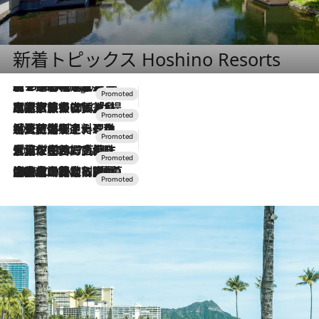
新着トピックス Hoshino Resorts
【トンボの足水浴】ヒノキの香りに包まれて涼感マックス！約13℃の湧水かけ流しを避暑地「星野温泉 トンボの湯」で体験
4 Hours Ago
2026.7.31
【ホテル帰省】という選択肢をOMOが提案。家族とほどよい距離を保つには「昼は実家、夜は気兼ねなくホテルで！」
2026.7.24
【夏限定ディナーコース】旬を迎える稚鮎や花ズッキーニなどをイタリア・トスカーナの郷土料理の手法で満喫！
2026.7.17
「土佐和ハーブかき氷」がOMO7高知に登場！生姜、山椒、大葉など目にも舌にも涼を呼ぶ郷土の味
2026.7.10
NEW OPEN！【界 草津】名湯の地に誕生。趣の異なる2種の温泉と上州ならではの会席・蕎麦割烹など美食を味わう究極の癒やし旅