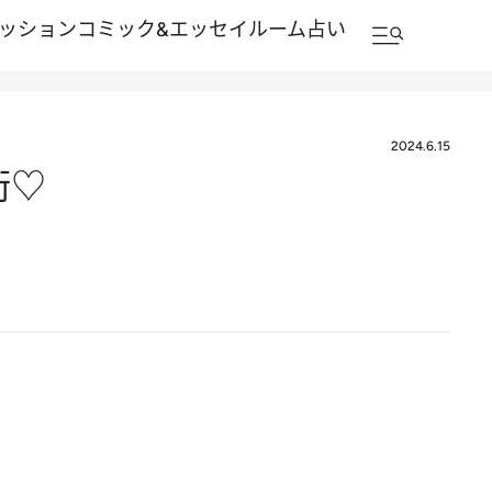
ッション
コミック&エッセイルーム
占い
2024.6.15
術♡