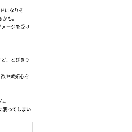
ードになりそ
るかも。
ダメージを受け
けど、とびきり
占欲や嫉妬心を
ん。
に潤ってしまい