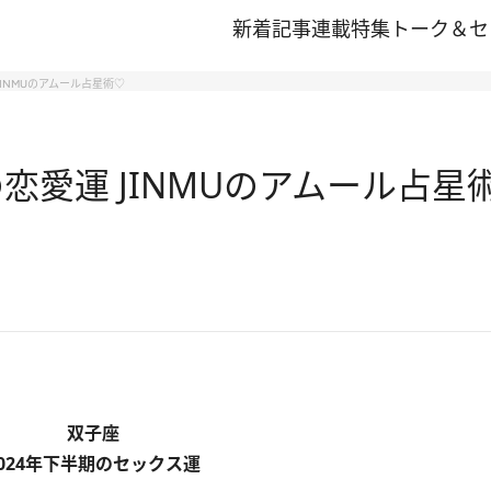
新着記事
連載
特集
トーク＆セ
JINMUのアムール占星術♡
恋愛運 JINMUのアムール占星
双子座
2024年下半期のセックス運