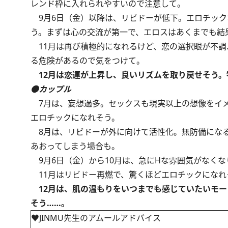
レンド枠に入れられやすいので注意して。
9月6日（金）以降は、リビドーが低下。エロチック
う。まずは心の交流が第一で、エロスはあくまでも結
11月は再び積極的になれるけど、恋の選択眼が不調
る危険があるので気をつけて。
12月は恋運が上昇し、良いリズムを取り戻せそう。
●カップル
7月は、妄想過多。セックスも現実以上の想像をイメ
エロチックになれそう。
8月は、リビドーが外に向けて活性化。無防備になる
あおってしまう場合も。
9月6日（金）から10月は、急にHな雰囲気がなく
11月はリビドー再燃で、驚くほどエロチックになれ
12月は、肌の温もりをいつまでも感じていたいモー
そう……。
♥JINMU先生のアムールアドバイス