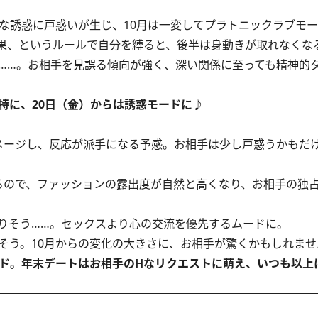
な誘惑に戸惑いが生じ、10月は一変してプラトニックラブモ
果、というルールで自分を縛ると、後半は身動きが取れなくな
……。お相手を見誤る傾向が強く、深い関係に至っても精神的
特に、20日（金）からは誘惑モードに♪
ージし、反応が派手になる予感。お相手は少し戸惑うかもだ
ので、ファッションの露出度が自然と高くなり、お相手の独
なりそう……。セックスより心の交流を優先するムードに。
そう。10月からの変化の大きさに、お相手が驚くかもしれませ
ド。年末デートはお相手のHなリクエストに萌え、いつも以上