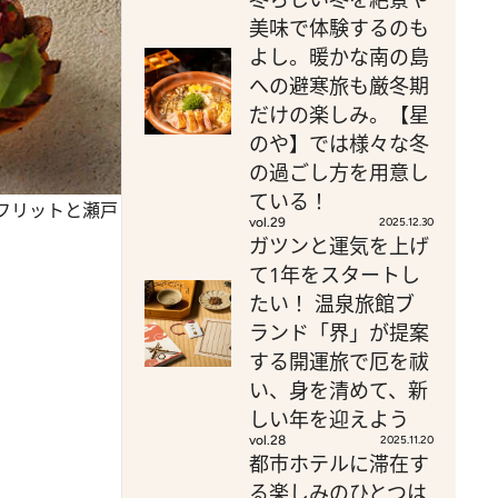
美味で体験するのも
よし。暖かな南の島
への避寒旅も厳冬期
だけの楽しみ。【星
のや】では様々な冬
の過ごし方を用意し
ている！
フリットと瀬戸
vol.29
2025.12.30
ガツンと運気を上げ
て1年をスタートし
たい！ 温泉旅館ブ
ランド「界」が提案
する開運旅で厄を祓
い、身を清めて、新
しい年を迎えよう
vol.28
2025.11.20
都市ホテルに滞在す
る楽しみのひとつは