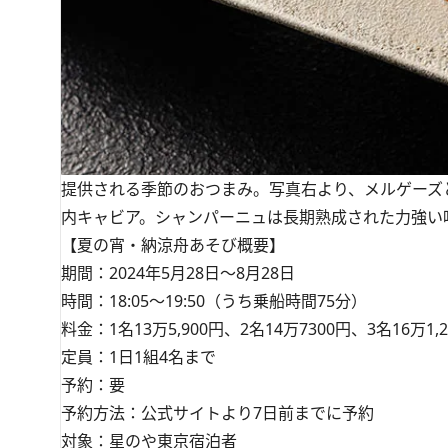
提供される季節のおつまみ。写真右より、メルゲーズ
内キャビア。シャンパーニュは長期熟成された力強い
【夏の宵・納涼舟あそび概要】
期間：2024年5月28日～8月28日
時間：18:05～19:50（うち乗船時間75分）
料金：1名13万5,900円、2名14万7300円、3名16万
定員：1日1組4名まで
予約：要
予約方法：公式サイトより7日前までに予約
対象：星のや東京宿泊者