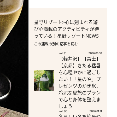
星野リゾート>心に刻まれる遊
び心満載のアクティビティが待
っている！星野リゾートNEWS
この連載の別の記事を読む
vol.31
2026.06.30
【軽井沢】【富士】
【京都】きたる猛暑
を心穏やかに過ごし
たい！「星のや」プ
レゼンツのかき氷、
冷涼な夏旅のプラン
で心と身体を整えま
しょう
vol.30
2026.01.31
冬らしい冬を絶景や