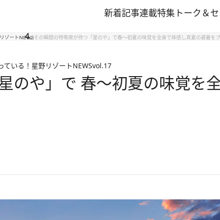
新着記事
連載
特集
トーク＆セ
リゾートNEWS
その瞬間の特等席が待つ「星のや」で春～初夏の味覚を全身で体感し真夏の避暑を
っている！星野リゾートNEWS
vol.17
星のや」で 春～初夏の味覚を全