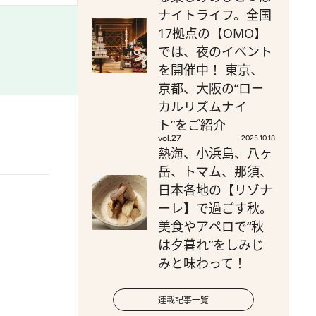
ナイトライフ。全国
17拠点の【OMO】
では、夜のイベント
を開催中！ 東京、
京都、大阪の“ロー
カルリズムナイ
ト”をご紹介
vol.27
2025.10.18
熱海、小浜島、八ヶ
岳、トマム、那須、
日本各地の【リゾナ
ーレ】で過ごす秋。
美食やアペロで“秋
は夕暮れ”をしみじ
みと味わって！
連載記事一覧