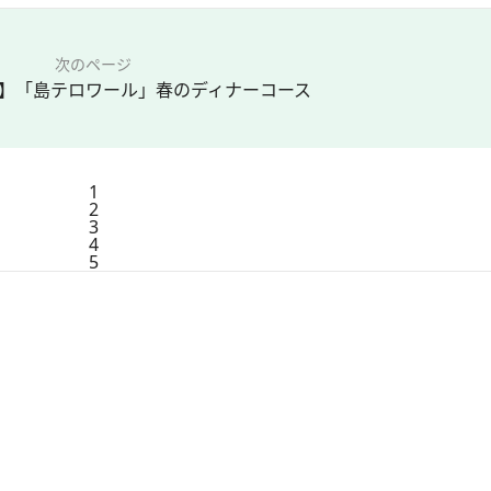
次のページ
】「島テロワール」春のディナーコース
1
2
3
4
5