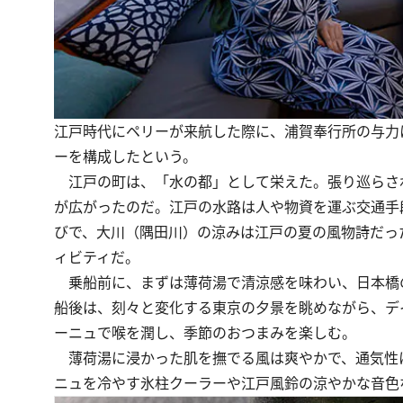
江戸時代にペリーが来航した際に、浦賀奉行所の与力
ーを構成したという。
江戸の町は、「水の都」として栄えた。張り巡らさ
が広がったのだ。江戸の水路は人や物資を運ぶ交通手
びで、大川（隅田川）の涼みは江戸の夏の風物詩だっ
ィビティだ。
乗船前に、まずは薄荷湯で清涼感を味わい、日本橋の
船後は、刻々と変化する東京の夕景を眺めながら、デ
ーニュで喉を潤し、季節のおつまみを楽しむ。
薄荷湯に浸かった肌を撫でる風は爽やかで、通気性
ニュを冷やす氷柱クーラーや江戸風鈴の涼やかな音色