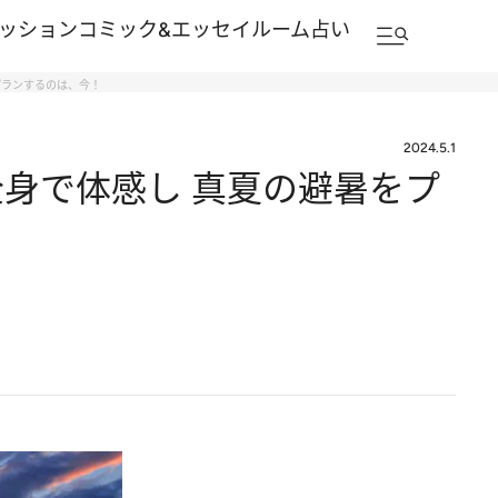
ッション
コミック&エッセイルーム
占い
プランするのは、今！
2024.5.1
身で体感し 真夏の避暑をプ