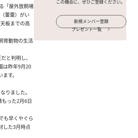
この機会に、ぜひご登録ください。
る「屋外放飼場
イ（蕾蕾）がい
新規メンバー登録
ら天板までの高
プレゼント一覧
飼育動物の生活
圧だと判明し、
は昨年9月20
います。
となりました。
もった2月6日
でも早くやぐら
材した3月時点