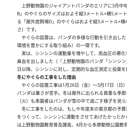
上野動物園のジャイアントパンダのエリアに3月中旬
B」のやぐらのサイズはおよそ縦3メートル×横5メー
る「屋外放飼場D」のやぐらはおよそ縦3メートル×横4
さ）です。
やぐらの設置は、パンダの多様な行動を引き出した
環境を豊かにする取り組み）の一環です。
実は、シンシンの運動量を増やして、高血圧の悪化を
鼻血を出しました（
『上野動物園のパンダ「シンシン
日以降、シンシンに対し、定期的な血圧測定と投薬を
冬にやぐらの工事をした理由
やぐらの設置工事は1月26日（金）～3月17日（
パンダは暑さが苦手。冬は屋外に出られる貴重な季節
（火）も来園者はパンダが雪の中で過ごす様子を見ら
冬に工事をしたのは、もしや年度末の東京都の予算
をつくって、シンシンに運動をさせてあげたかったか
は上野動物園教育普及課長、4月から多摩動物公園教