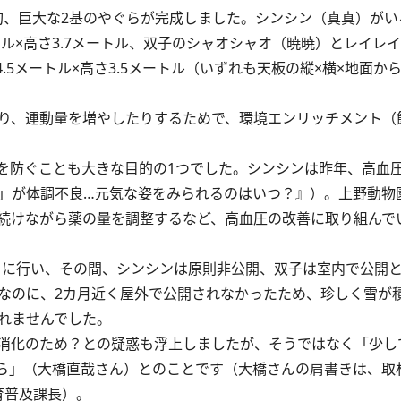
、巨大な2基のやぐらが完成しました。シンシン（真真）がい
トル×高さ3.7メートル、双子のシャオシャオ（暁暁）とレイレ
.5メートル×高さ3.5メートル（いずれも天板の縦×横×地面か
り、運動量を増やしたりするためで、環境エンリッチメント（
防ぐことも大きな目的の1つでした。シンシンは昨年、高血
」が体調不良…元気な姿をみられるのはいつ？』
）。上野動物園
続けながら薬の量を調整するなど、高血圧の改善に取り組んで
日）に行い、その間、シンシンは原則非公開、双子は室内で公開
なのに、2カ月近く屋外で公開されなかったため、珍しく雪が積
れませんでした。
消化のため？との疑惑も浮上しましたが、そうではなく「少し
ら」（大橋直哉さん）とのことです（大橋さんの肩書きは、取
育普及課長）。