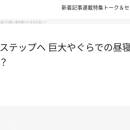
新着記事
連載
特集
トーク＆セ
味違う可愛い姿を観られる日が近い？
ステップへ 巨大やぐらでの昼寝
？