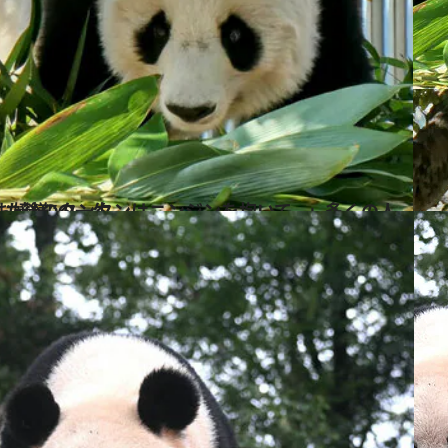
多くの人に愛された“神戸のお嬢様”の一生