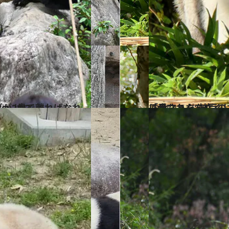
のライン」は!?
2024.4.6
「赤ちゃんを亡くした後のタンタンはニンジンを抱いて…」
ライフスタイル