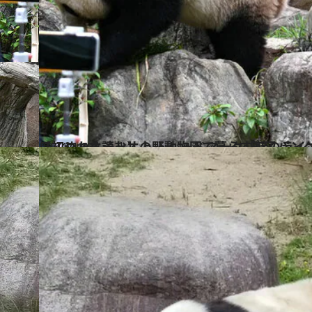
2024.4.13
【初めから読む】上野動物園で暮らす双子パンダが2歳で離ればなれに。シャオシャオの トレードマーク「緑
ライフスタイル