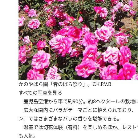
かのやばら園「春のばら祭り」。©K.P.V.B
すべての写真を見る
鹿児島空港から車で約90分。約8ヘクタールの敷地に
広大な園内にバラがテーマごとに植えられており、
ン」ではさまざまなバラの香りを堪能できる。
温室では切花体験（有料）を楽しめるほか、レスト
も人気。