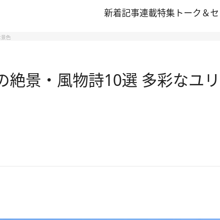
新着記事
連載
特集
トーク＆セ
な景色
 春の絶景・風物詩10選 多彩な