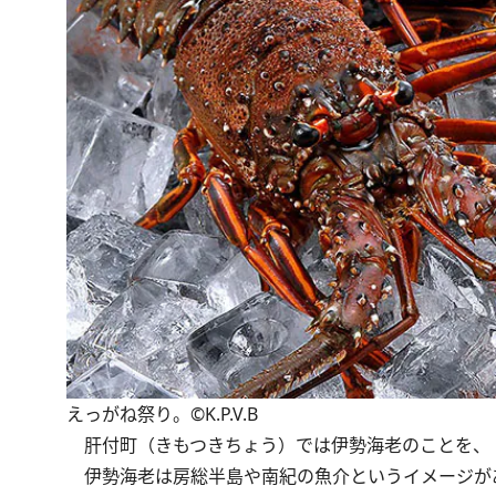
えっがね祭り。©K.P.V.B
肝付町（きもつきちょう）では伊勢海老のことを、
伊勢海老は房総半島や南紀の魚介というイメージがあ