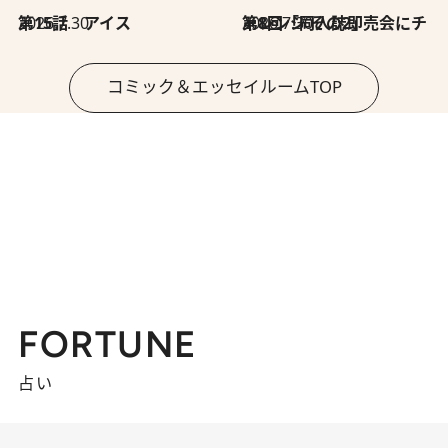
2026.7.30
第15話 アイス
2026.7.30
第8回「同人誌即売会にチャレンジ その2」
コミック＆エッセイルームTOP
FORTUNE
占い