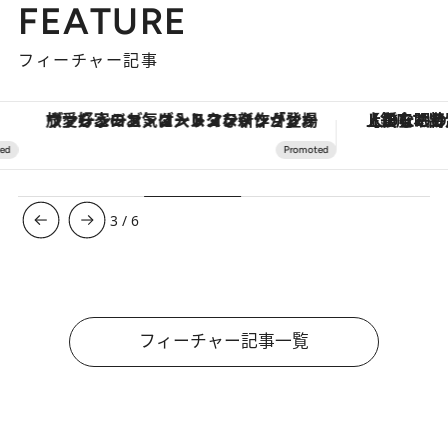
FEATURE
フィーチャー記事
ヴァシュロン・コンスタンタン「オーヴァーシーズ・オートマティック」。旅愛好家のお気に入りコレクションから、ジェンダーレスな新作が登場
【銀座で出合う最旬美容】美髪ケアや上質な眠
3
/
6
フィーチャー記事一覧