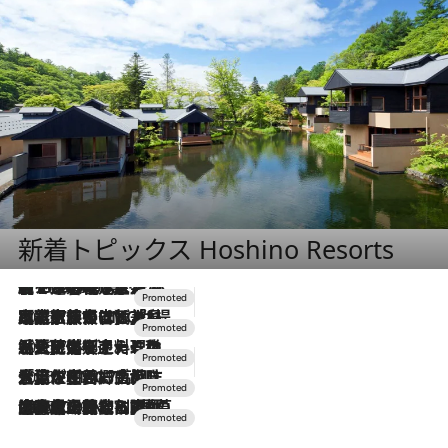
新着トピックス Hoshino Resorts
【トンボの足水浴】ヒノキの香りに包まれて涼感マックス！約13℃の湧水かけ流しを避暑地「星野温泉 トンボの湯」で体験
2026.8.7
2026.7.31
【ホテル帰省】という選択肢をOMOが提案。家族とほどよい距離を保つには「昼は実家、夜は気兼ねなくホテルで！」
2026.7.24
【夏限定ディナーコース】旬を迎える稚鮎や花ズッキーニなどをイタリア・トスカーナの郷土料理の手法で満喫！
2026.7.17
「土佐和ハーブかき氷」がOMO7高知に登場！生姜、山椒、大葉など目にも舌にも涼を呼ぶ郷土の味
2026.7.10
NEW OPEN！【界 草津】名湯の地に誕生。趣の異なる2種の温泉と上州ならではの会席・蕎麦割烹など美食を味わう究極の癒やし旅