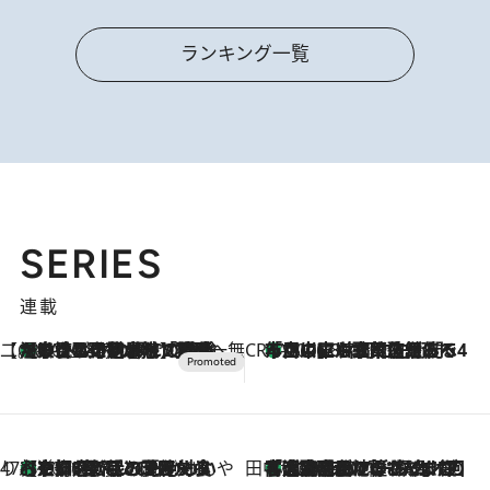
ランキング一覧
SERIES
連載
【CREA×星野リゾート】唯一無二。癒しと発見が待つ場所へ
【トンボの足水浴】ヒノキの香りに包まれて涼感マックス！約13℃の湧水かけ流しを避暑地「星野温泉 トンボの湯」で体験
2026.8.7
CREA'S CHOICE
「立川にも歌舞伎があるんだよ」 片岡仁左衛門・市川中車ら豪華座組みで4年目の立川立飛歌舞伎へ
2026.8.7
47都道府県の手みやげ ひんやりスイーツで夏を満喫
【京都府】この夏絶対食べたい 冷やしておいしいおやつ3選 ひと口目から心を掴む新緑のテリーヌ
2026.8.7
田中稲の勝手に再ブーム
「湘南乃風に憧れて」観客大盛上がりの“タオル回し”に、ラッパー顔負けの高速歌唱まで…さだまさし（74）のアグレッシブすぎる現在地
2026.8.7