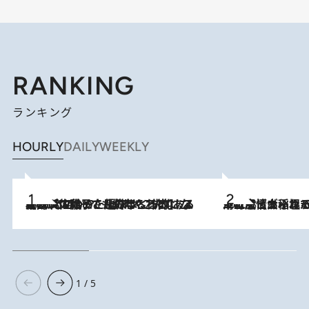
RANKING
ランキング
HOURLY
DAILY
WEEKLY
2026.8.5
【阿川佐和子さんの年とる力】なぜ70代で始めた趣味は“こんなに楽しい”のか？ ピアノ、俳句…スランプに陥っても続けられる“ある秘訣”とは
2026.8.5
下町風情あふれる台北屈指の人気エリア・大稲埕でセンスのいい台湾土産《ヴィン
1 / 5