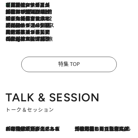
【厳選旅コスメ】「多機能アイテムがメイン！」旅好き美容エディターが選んだ夏旅ベストコスメを発表【Mサイズジップ】
2026.8.7
2026.8.6
「荷物が増えるほど旅ストレスは増す」美容ジャーナリストがたどり着いた最終結論。“化粧品を劇的に減らす”感動の凝縮美容とは
2026.8.6
「旅先には金髪ウィッグを持参」日本と同じメイクでは損してる!? 美容ジャーナリストが提案する“掟破りの旅美容”とは
2026.8.6
【厳選旅コスメ】「身軽さ＆UV対策重視！」ヘアアーティストshucoが選んだ夏旅ベストコスメを発表【Mサイズジップ】
2026.8.5
【厳選旅コスメ】国内をあちこち移動する河井菜摘が選んだ夏旅ベストコスメ発表！「リラックスアイテムはマスト」【Mサイズジップ】
2026.8.4
【厳選旅コスメ】「紫外線＆乾燥対策しながらメイク感も！」ヘア＆メイクGeorgeが選んだ夏旅ベストコスメを発表！【Mサイズジップ】
特集 TOP
TALK & SESSION
トーク＆セッション
2026.8.3
「今後値上げがあるとすれば…」「リスクがあるのは今年の冬」エネルギー専門家が語る、ホルムズ海峡封鎖が家庭にもたらす“ある心配”
2026.8.3
「住宅建てられない…」「サーチャージ料の高値が続いている」ホルムズ海峡封鎖による影響はいつまで続く？《エネルギー専門家に聞く“どうなる日本の暮らし”》