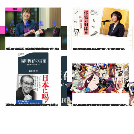
2023.4.14
「キュンキュンできる心を もう一度呼び覚ましたかった」 島本理生と住野よるが語る恋愛の形
カルチャー
2024.3.26
阿部智里・作家の羽休み――「第93回：吉川英治文庫賞を受賞しました！」
カルチャー
2024.3.22
戦後日本を代表する思想家、福田恆存“最後の講演”が初の書籍化
カルチャー
2024.3.21
【大手町のキラキラメガベンチャー】麻布競馬場『令和元年の人生ゲーム』第2話を期間限定で全文無料公開！
カルチャー