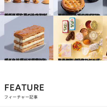
2023.1.7
新年の手土産に！ 名物どら焼き5選 スイーツなかのが丁寧に選び抜いた 頬がゆるむ口福の味をどうぞ
グルメ
2023.10.31
スイーツなかのが本気で選び抜いた 東京で愛される名物アップルパイ5選 差し入れや手土産にしても喜ばれる！
グルメ
2023.11.30
スイーツなかのが愛してやまない 芸術的仕上がり「ミルフィーユ」5選 生地とクリームの黄金バランスに拍手
グルメ
2023.12.16
賢人御用達【喜ばれる手土産4選】美ビジュアルなお菓子に一目惚れアンティーク柄、繊細なバラ…
グルメ
FEATURE
フィーチャー記事