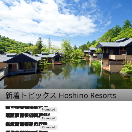
新着トピックス Hoshino Resorts
2026.8.7
【トンボの足水浴】ヒノキの香りに包まれて涼感マックス！約13℃の湧水かけ流しを避暑地「星野温泉 トンボの湯」で体験
2026.7.31
【ホテル帰省】という選択肢をOMOが提案。家族とほどよい距離を保つには「昼は実家、夜は気兼ねなくホテルで！」
2026.7.24
【夏限定ディナーコース】旬を迎える稚鮎や花ズッキーニなどをイタリア・トスカーナの郷土料理の手法で満喫！