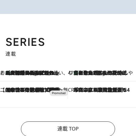
SERIES
連載
そおだよおこの関西おいしい、おやつ紀行
［大阪府箕面市］一皿一皿目の前で仕上げられる、料理を巧みに組み込んだアシェットデセールコース「ミチル アシェット デセール（Michiru assiette dessert）」
2 Hours Ago
47都道府県の手みやげ ひんやりスイーツで夏を満喫
【和歌山県】この夏絶対食べたい 冷やしておいしいおやつ3選 みかんがごろっと丸ごと入ったジュレ
2 Hours Ago
【CREA×星野リゾート】唯一無二。癒しと発見が待つ場所へ
2026.8.7
【トンボの足水浴】ヒノキの香りに包まれて涼感マックス！約13℃の湧水かけ流しを避暑地「星野温泉 トンボの湯」で体験
CREA'S CHOICE
2026.8.7
「立川にも歌舞伎があるんだよ」 片岡仁左衛門・市川中車ら豪華座組みで4年目の立川立飛歌舞伎へ
連載 TOP