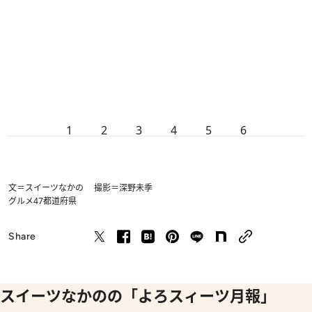
1
2
3
4
5
6
文＝スイーツなかの 撮影＝深野未季
グルメ
47都道府県
Share
スイーツなかのの「よろスィーツ月報」