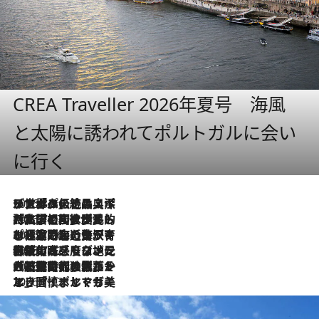
CREA Traveller 2026年夏号 海風
と太陽に誘われてポルトガルに会い
に行く
2026.8.8
リスボンの絶品スイーツ「パステル・デ・ナタ」とは？ポルトガル伝統の奥深い世界へ
2026.7.27
「私の祖国はポルトガル語です」国民的詩人フェルナンド・ペソアと、彼が愛した文学の街を歩く
2026.7.26
ポルトガル近海が育む極上の海の幸。キリリと冷えた白ワインと愉しむ、シーフード専門店の贅沢
2026.7.22
伝統の味をモダンに昇華。高感度な地元客が集う、リスボンの最旬ガストロノミー
2026.7.21
大航海時代の栄華から、震災、独裁、そして革命へ。ポルトガル・首都リスボンの石畳に刻まれた「歴史の光と影」
2026.7.13
エッセイ・ヤマザキマリ「慎ましくも美しき国 ポルトガル」