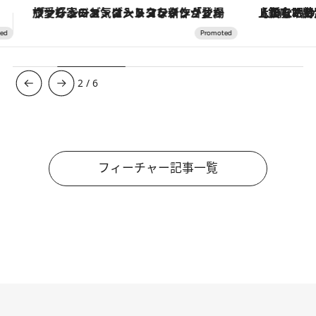
【銀座で出合う最旬美容】美髪ケアや上質な眠り…セルフケアのアップデートから、特別な名入れギフトまで。大人のための「ReFa GINZA」クルーズ
【夏限定ディナーコース】旬を迎
3
/
6
フィーチャー記事一覧