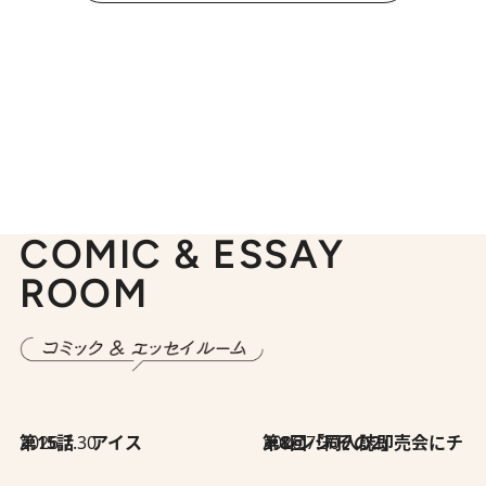
COMIC & ESSAY
ROOM
2026.7.30
第15話 アイス
2026.7.30
第8回「同人誌即売会にチャレンジ その2」