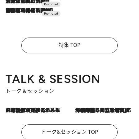
2026.7.17
「土佐和ハーブかき氷」がOMO7高知に登場！生姜、山椒、大葉など目にも舌にも涼を呼ぶ郷土の味
2026.7.10
NEW OPEN！【界 草津】名湯の地に誕生。趣の異なる2種の温泉と上州ならではの会席・蕎麦割烹など美食を味わう究極の癒やし旅
特集 TOP
TALK & SESSION
トーク＆セッション
2026.8.3
「今後値上げがあるとすれば…」「リスクがあるのは今年の冬」エネルギー専門家が語る、ホルムズ海峡封鎖が家庭にもたらす“ある心配”
2026.8.3
「住宅建てられない…」「サーチャージ料の高値が続いている」ホルムズ海峡封鎖による影響はいつまで続く？《エネルギー専門家に聞く“どうなる日本の暮らし”》
トーク&セッション TOP