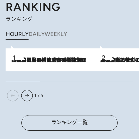
RANKING
ランキング
HOURLY
DAILY
WEEKLY
2026.8.8
「最後に見られてよかった」上野動物園の東園パンダ舎が解体前に特別公開。8月16日まで延長されたパネル展と共に辿る“半世紀”のパンダ飼育《解体工事の図面あり》
2026.8.3
《「文士の子ども被害者の会」発足！》阿川佐和子（72）が語る遠藤周作に北杜夫、劇作家・矢代静一の子どもたちの“文豪プライベート事件簿”
1 / 5
ランキング一覧