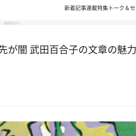
新着記事
連載
特集
トーク＆セ
集 武田百合子』
先が闇 武田百合子の文章の魅