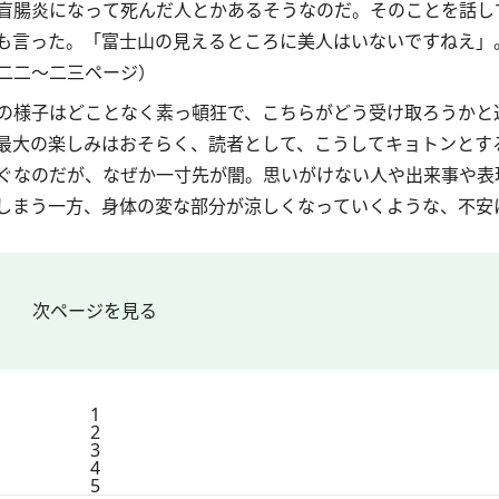
盲腸炎になって死んだ人とかあるそうなのだ。そのことを話し
も言った。「富士山の見えるところに美人はいないですねえ」
二二～二三ページ）
の様子はどことなく素っ頓狂で、こちらがどう受け取ろうかと
最大の楽しみはおそらく、読者として、こうしてキョトンとす
ぐなのだが、なぜか一寸先が闇。思いがけない人や出来事や表
しまう一方、身体の変な部分が涼しくなっていくような、不安
次ページを見る
1
2
3
4
5