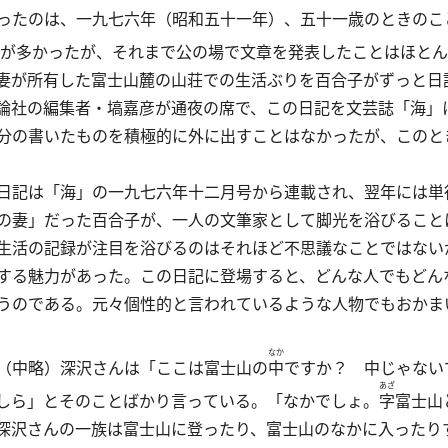
ったのは、一九七六年（昭和五十一年）、五十一歳のときのこ
が多かったが、それまで公の場で文章を発表したことはほとん
妻が所有した富士山麓の山荘での生活ぶりを百合子がずっと日
論社の編集者・塙嘉彦が通夜の席で、この日記を文芸誌「海」
分の書いたものを積極的に外に出すことはなかったが、このと
日記は「海」の一九七六年十二月号から連載され、翌年には単
の妻」だった百合子が、一人の文筆家として脚光を浴びること
生活の記録が注目を浴びるのはそれほど不思議なことではない
する魅力があった。この日記に登場すると、どんな人でもどん
うのである。元々個性的と言われているような人物でもおかま
なか
（中略）深沢さんは「ここは富士山の
中
ですか？ 中じゃない
あざ
しら」とそのことばかり言っている。「なかでしょ。
字
富士山
深沢さんの一族は富士山に登ったり、富士山のなかに入ったり