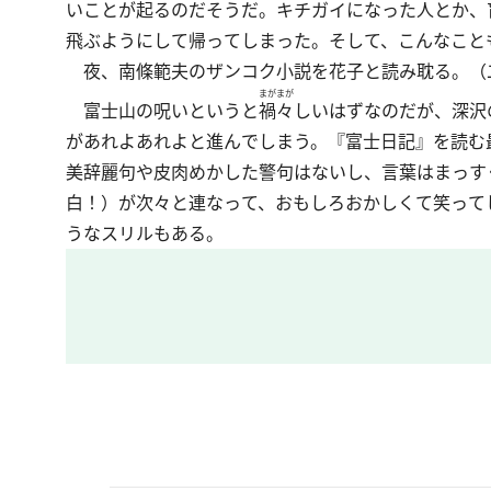
いことが起るのだそうだ。キチガイになった人とか、
飛ぶようにして帰ってしまった。そして、こんなこと
夜、南條範夫のザンコク小説を花子と読み耽る。（
まがまが
富士山の呪いというと
禍々
しいはずなのだが、深沢
があれよあれよと進んでしまう。『富士日記』を読む
美辞麗句や皮肉めかした警句はないし、言葉はまっす
白！）が次々と連なって、おもしろおかしくて笑って
うなスリルもある。