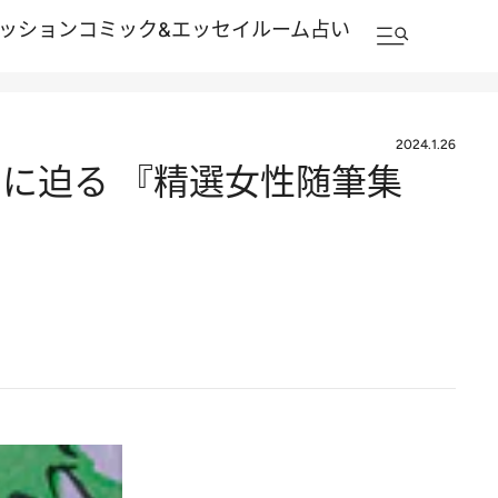
ッション
コミック&エッセイルーム
占い
2024.1.26
力に迫る 『精選女性随筆集