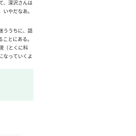
て、深沢さんは
。いやだなあ。
迷ううちに、話
ることにある。
現（とくに科
になっていくよ