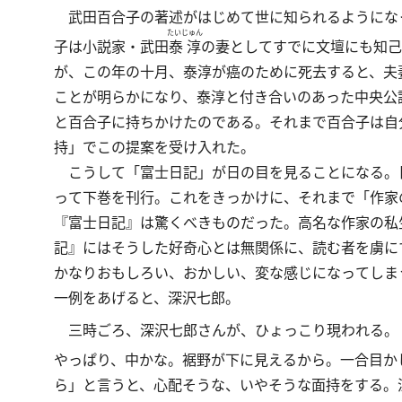
武田百合子の著述がはじめて世に知られるようにな
たいじゅん
子は小説家・武田
泰淳
の妻としてすでに文壇にも知己
が、この年の十月、泰淳が癌のために死去すると、夫
ことが明らかになり、泰淳と付き合いのあった中央公
と百合子に持ちかけたのである。それまで百合子は自
持」でこの提案を受け入れた。
こうして「富士日記」が日の目を見ることになる。
って下巻を刊行。これをきっかけに、それまで「作家
『富士日記』は驚くべきものだった。高名な作家の私
記』にはそうした好奇心とは無関係に、読む者を虜に
かなりおもしろい、おかしい、変な感じになってしま
一例をあげると、深沢七郎。
三時ごろ、深沢七郎さんが、ひょっこり現われる。
やっぱり、中かな。裾野が下に見えるから。一合目か
ら」と言うと、心配そうな、いやそうな面持をする。