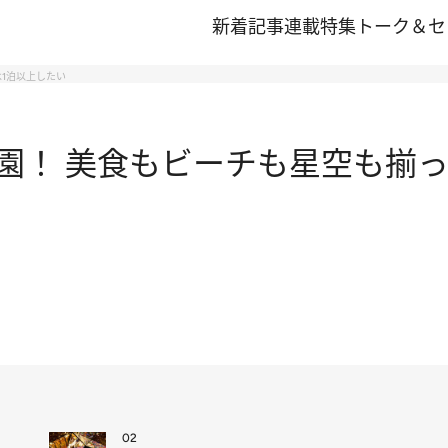
新着記事
連載
特集
トーク＆セ
1泊以上したい
園！ 美食もビーチも星空も揃っ
02