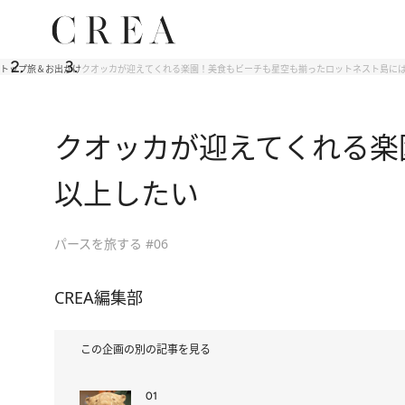
トップ
旅＆お出かけ
クオッカが迎えてくれる楽園！美食もビーチも星空も揃ったロットネスト島には
クオッカが迎えてくれる楽
以上したい
パースを旅する #06
CREA編集部
この企画の別の記事を見る
01