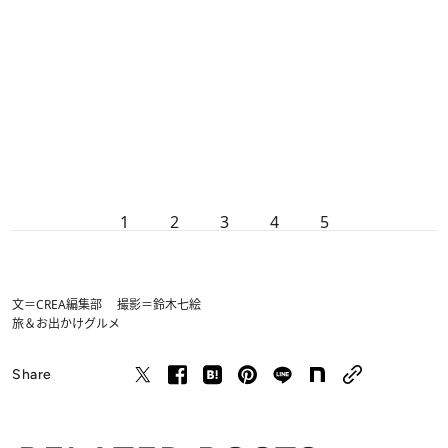
1
2
3
4
5
文＝CREA編集部 撮影＝鈴木七絵
旅＆お出かけ
グルメ
Share