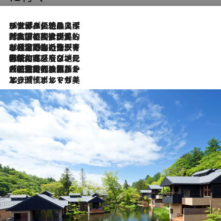
2026.8.8
リスボンの絶品スイーツ「パステル・デ・ナタ」とは？ポルトガル伝統の奥深い世界へ
2026.7.27
「私の祖国はポルトガル語です」国民的詩人フェルナンド・ペソアと、彼が愛した文学の街を歩く
2026.7.26
ポルトガル近海が育む極上の海の幸。キリリと冷えた白ワインと愉しむ、シーフード専門店の贅沢
2026.7.22
伝統の味をモダンに昇華。高感度な地元客が集う、リスボンの最旬ガストロノミー
2026.7.21
大航海時代の栄華から、震災、独裁、そして革命へ。ポルトガル・首都リスボンの石畳に刻まれた「歴史の光と影」
2026.7.13
エッセイ・ヤマザキマリ「慎ましくも美しき国 ポルトガル」