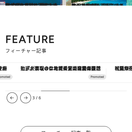
2023.7.9
西オーストラリア州の州都 自然と都市が調和した街「パース」で 夢のような休日を体験しよう
旅＆お出かけ
2021.4.11
オーストラリア至高のホテル 大自然を満喫できる贅沢な宿9選
旅＆お出かけ
FEATURE
フィーチャー記事
「大事なのは地域の意識を変えること」。ロレックス賞受賞の自然保護活動家が実現させたナイジェリアの自然環境の復活
【夏限定ディナーコース】旬を迎
3
/
6