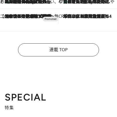
そおだよおこの関西おいしい、おやつ紀行
［大阪府箕面市］一皿一皿目の前で仕上げられる、料理を巧みに組み込んだアシェットデセールコース「ミチル アシェット デセール（Michiru assiette dessert）」
10 Hours Ago
47都道府県の手みやげ ひんやりスイーツで夏を満喫
【和歌山県】この夏絶対食べたい 冷やしておいしいおやつ3選 みかんがごろっと丸ごと入ったジュレ
10 Hours Ago
【CREA×星野リゾート】唯一無二。癒しと発見が待つ場所へ
2026.8.7
【トンボの足水浴】ヒノキの香りに包まれて涼感マックス！約13℃の湧水かけ流しを避暑地「星野温泉 トンボの湯」で体験
CREA'S CHOICE
2026.8.7
「立川にも歌舞伎があるんだよ」 片岡仁左衛門・市川中車ら豪華座組みで4年目の立川立飛歌舞伎へ
連載 TOP
SPECIAL
特集