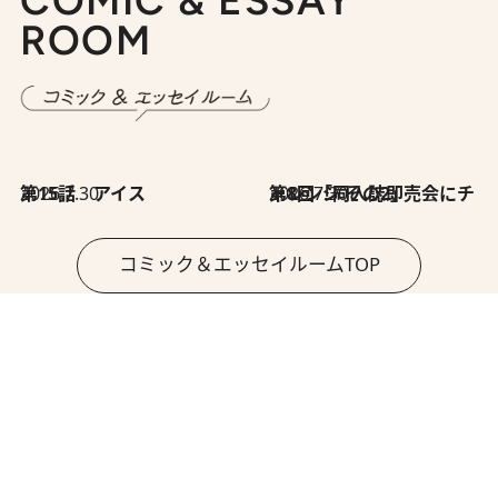
COMIC & ESSAY
ROOM
2026.7.30
第15話 アイス
2026.7.30
第8回「同人誌即売会にチャレンジ その2」
コミック＆エッセイルームTOP