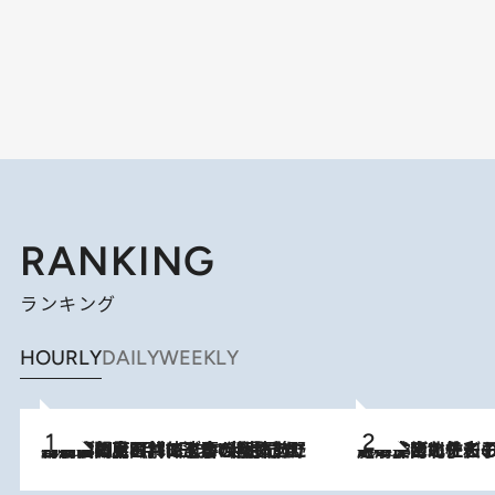
RANKING
ランキング
HOURLY
DAILY
WEEKLY
2026.8.8
「最後に見られてよかった」上野動物園の東園パンダ舎が解体前に特別公開。8月16日まで延長されたパネル展と共に辿る“半世紀”のパンダ飼育《解体工事の図面あり》
2026.8.3
《「文士の子ども被害者の会」発足！》阿川佐和子（72）が語る遠藤周作に北杜夫、劇作家・矢代静一の子どもたちの“文豪プライベート事件簿”