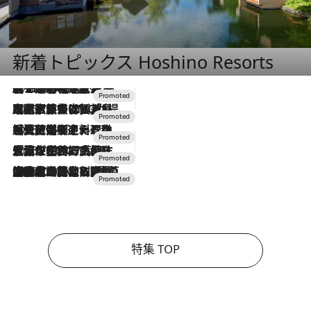
新着トピックス Hoshino Resorts
2026.8.7
【トンボの足水浴】ヒノキの香りに包まれて涼感マックス！約13℃の湧水かけ流しを避暑地「星野温泉 トンボの湯」で体験
2026.7.31
【ホテル帰省】という選択肢をOMOが提案。家族とほどよい距離を保つには「昼は実家、夜は気兼ねなくホテルで！」
2026.7.24
【夏限定ディナーコース】旬を迎える稚鮎や花ズッキーニなどをイタリア・トスカーナの郷土料理の手法で満喫！
2026.7.17
「土佐和ハーブかき氷」がOMO7高知に登場！生姜、山椒、大葉など目にも舌にも涼を呼ぶ郷土の味
2026.7.10
NEW OPEN！【界 草津】名湯の地に誕生。趣の異なる2種の温泉と上州ならではの会席・蕎麦割烹など美食を味わう究極の癒やし旅
特集 TOP