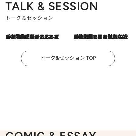
TALK & SESSION
トーク＆セッション
2026.8.3
「今後値上げがあるとすれば…」「リスクがあるのは今年の冬」エネルギー専門家が語る、ホルムズ海峡封鎖が家庭にもたらす“ある心配”
2026.8.3
「住宅建てられない…」「サーチャージ料の高値が続いている」ホルムズ海峡封鎖による影響はいつまで続く？《エネルギー専門家に聞く“どうなる日本の暮らし”》
トーク&セッション TOP