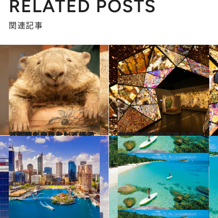
RELATED POSTS
関連記事
2023.11.26
【初めから読む】パースでしか出合えない！ 旅する気分が盛り上がる絶景と動物のアクティビティ【2選】
旅＆お出かけ
2023.12.8
恐竜や巨大クジラの標本と記念写真！西オーストラリアの自然と文化に植物園＆ミュージアムへ
旅＆お出かけ