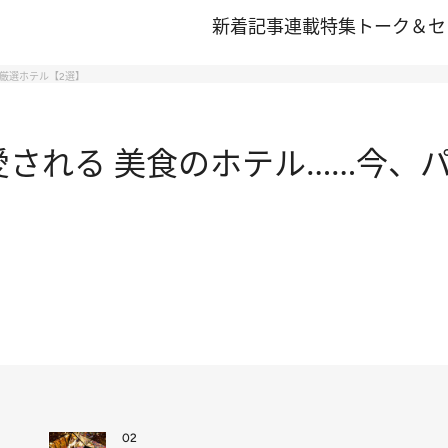
新着記事
連載
特集
トーク＆セ
れ厳選ホテル【2選】
愛される 美食のホテル……今、
02