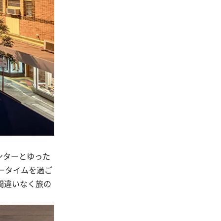
ンターとゆった
ータイムを過ご
間違いなく旅の