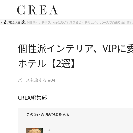
トップ
旅＆お出かけ
個性派インテリア、VIPに愛される美食のホテル……今、パースで泊まりたい憧
個性派インテリア、VIPに
ホテル【2選】
パースを旅する #04
CREA編集部
この企画の別の記事を見る
01