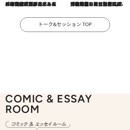
2026.8.3
「今後値上げがあるとすれば…」「リスクがあるのは今年の冬」エネルギー専門家が語る、ホルムズ海峡封鎖が家庭にもたらす“ある心配”
2026.8.3
「住宅建てられない…」「サーチャージ料の高値が続いている」ホルムズ海峡封鎖による影響はいつまで続く？《エネルギー専門家に聞く“どうなる日本の暮らし”》
トーク&セッション TOP
COMIC & ESSAY
ROOM