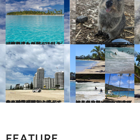
2020.5.2
【絶景ビーチBEST10】ビーチの達人が選ぶ、もう一度行きたいビーチは？
旅＆お出かけ
2023.11.18
人口166人の島に1万匹以上!? “世界一幸せな動物”クオッカの楽園 オーストラリア【ロットネスト島】
旅＆お出かけ
2023.9.23
金の砂浜が美しいゴールドコーストは 誰と旅しても楽しいシティ・ビーチ！ 昨年開業した高層ホテルが見逃せない
旅＆お出かけ
2023.10.14
せっかく行くなら穴場を知りたい！ ハワイ・オアフ島の絶景ビーチ 徹底ガイド保存版［東海岸＃1］
旅＆お出かけ
FEATURE