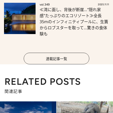
vol.349
2025.11.11
≪湾に面し、背後が断崖…“隠れ家
感”たっぷりのエコリゾート≫全長
35mのインフィニティプールに、生簀
からロブスターを取って…驚きの食体
験も
連載記事一覧
RELATED POSTS
関連記事