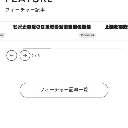
フィーチャー記事
【銀座で出合う最旬美容】美髪ケアや上質な眠り…セルフケアのアップデートから、特別な名入れギフトまで。大人のための「ReFa GINZA」クルーズ
3
/
6
フィーチャー記事一覧