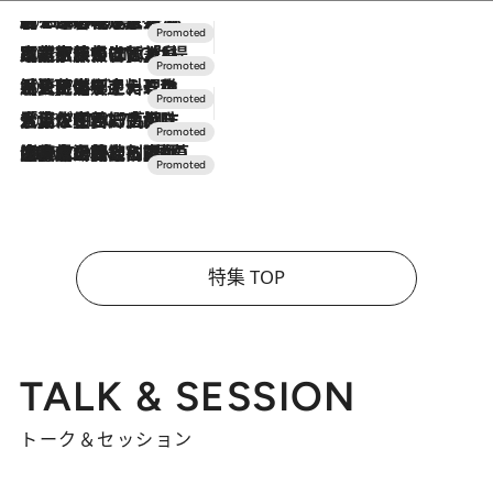
2026.8.7
【トンボの足水浴】ヒノキの香りに包まれて涼感マックス！約13℃の湧水かけ流しを避暑地「星野温泉 トンボの湯」で体験
2026.7.31
【ホテル帰省】という選択肢をOMOが提案。家族とほどよい距離を保つには「昼は実家、夜は気兼ねなくホテルで！」
2026.7.24
【夏限定ディナーコース】旬を迎える稚鮎や花ズッキーニなどをイタリア・トスカーナの郷土料理の手法で満喫！
2026.7.17
「土佐和ハーブかき氷」がOMO7高知に登場！生姜、山椒、大葉など目にも舌にも涼を呼ぶ郷土の味
2026.7.10
NEW OPEN！【界 草津】名湯の地に誕生。趣の異なる2種の温泉と上州ならではの会席・蕎麦割烹など美食を味わう究極の癒やし旅
特集 TOP
TALK & SESSION
トーク＆セッション