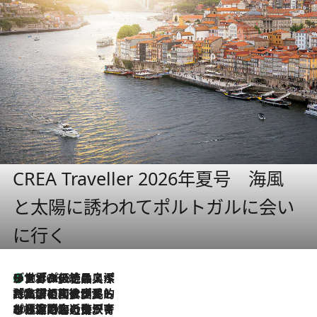
CREA Traveller 2026年夏号 海風
と太陽に誘われてポルトガルに会い
に行く
リスボンの絶品スイーツ「パステル・デ・ナタ」とは？ポルトガル伝統の奥深い世界へ
2026.8.8
2026.7.27
「私の祖国はポルトガル語です」国民的詩人フェルナンド・ペソアと、彼が愛した文学の街を歩く
2026.7.26
ポルトガル近海が育む極上の海の幸。キリリと冷えた白ワインと愉しむ、シーフード専門店の贅沢