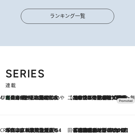
ランキング一覧
SERIES
連載
47都道府県の手みやげ ひんやりスイーツで夏を満喫
【兵庫県】この夏絶対食べたい 冷やしておいしいおやつ3選 淡路島の恵みをジェラートに集約
2026.8.8
【CREA×星野リゾート】唯一無二。癒しと発見が待つ場所へ
2026.8.7
【トンボの足水浴】ヒノキの香りに包まれて涼感マックス！約13℃の湧水かけ流しを避暑地「星野温泉 トンボの湯」で体験
CREA'S CHOICE
2026.8.7
「立川にも歌舞伎があるんだよ」 片岡仁左衛門・市川中車ら豪華座組みで4年目の立川立飛歌舞伎へ
田中稲の勝手に再ブーム
2026.8.7
「湘南乃風に憧れて」観客大盛上がりの“タオル回し”に、ラッパー顔負けの高速歌唱まで…さだまさし（74）のアグレッシブすぎる現在地