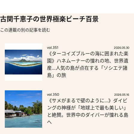
古関千恵子の世界極楽ビーチ百景
この連載の別の記事を読む
vol.351
2026.05.30
《ターコイズブルーの海に囲まれた楽
園》ハネムーナーの憧れの地、世界遺
産…人気の島が点在する「ソシエテ諸
島」の旅
vol.350
2026.05.16
《サメがまるで壁のように…》ダイビ
ングの神様が「地球上で最も美しい」
と絶賛。世界中のダイバーが憧れる島
へ