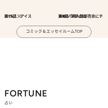
2026.7.30
第15話 アイス
2026.7.30
第8回「同人誌即売会にチャレンジ その2」
コミック＆エッセイルームTOP
FORTUNE
占い