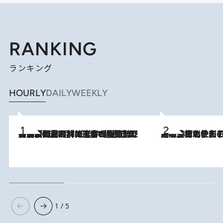
RANKING
ランキング
HOURLY
DAILY
WEEKLY
「最後に見られてよかった」上野動物園の東園パンダ舎が解体前に特別公開。8月16日まで延長されたパネル展と共に辿る“半世紀”のパンダ飼育《解体工事の図面あり》
2026.8.8
2026.8.3
《「文士の子ども被害者の会」発足！》阿川佐和子（72）が語る遠藤周作に北杜夫、劇作家・矢代静一の子どもたちの“文豪プライベート事件簿”
1 / 5