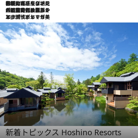
2026.7.22
伝統の味をモダンに昇華。高感度な地元客が集う、リスボンの最旬ガストロノミー
2026.7.21
大航海時代の栄華から、震災、独裁、そして革命へ。ポルトガル・首都リスボンの石畳に刻まれた「歴史の光と影」
2026.7.13
エッセイ・ヤマザキマリ「慎ましくも美しき国 ポルトガル」
新着トピックス Hoshino Resorts