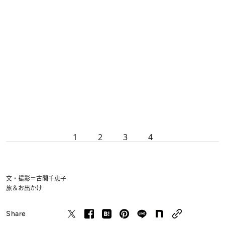
1
2
3
4
文・撮影＝古関千恵子
旅＆お出かけ
Share