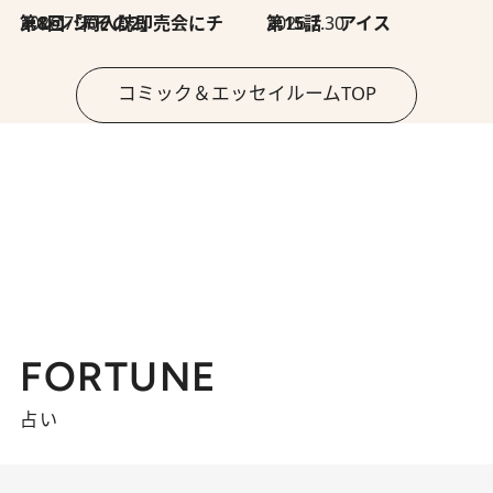
2026.7.30
第8回「同人誌即売会にチャレンジ その2」
2026.7.30
第15話 アイス
コミック＆エッセイルームTOP
FORTUNE
占い