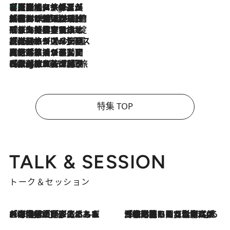
【厳選旅コスメ】「多機能アイテムがメイン！」旅好き美容エディターが選んだ夏旅ベストコスメを発表【Mサイズジップ】
9 Hours Ago
2026.8.6
「荷物が増えるほど旅ストレスは増す」美容ジャーナリストがたどり着いた最終結論。“化粧品を劇的に減らす”感動の凝縮美容とは
2026.8.6
「旅先には金髪ウィッグを持参」日本と同じメイクでは損してる!? 美容ジャーナリストが提案する“掟破りの旅美容”とは
2026.8.6
【厳選旅コスメ】「身軽さ＆UV対策重視！」ヘアアーティストshucoが選んだ夏旅ベストコスメを発表【Mサイズジップ】
2026.8.5
【厳選旅コスメ】国内をあちこち移動する河井菜摘が選んだ夏旅ベストコスメ発表！「リラックスアイテムはマスト」【Mサイズジップ】
2026.8.4
【厳選旅コスメ】「紫外線＆乾燥対策しながらメイク感も！」ヘア＆メイクGeorgeが選んだ夏旅ベストコスメを発表！【Mサイズジップ】
特集 TOP
TALK & SESSION
トーク＆セッション
2026.8.3
「今後値上げがあるとすれば…」「リスクがあるのは今年の冬」エネルギー専門家が語る、ホルムズ海峡封鎖が家庭にもたらす“ある心配”
2026.8.3
「住宅建てられない…」「サーチャージ料の高値が続いている」ホルムズ海峡封鎖による影響はいつまで続く？《エネルギー専門家に聞く“どうなる日本の暮らし”》