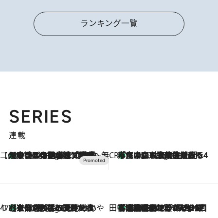
ランキング一覧
SERIES
連載
【CREA×星野リゾート】唯一無二。癒しと発見が待つ場所へ
【トンボの足水浴】ヒノキの香りに包まれて涼感マックス！約13℃の湧水かけ流しを避暑地「星野温泉 トンボの湯」で体験
7 Hours Ago
CREA'S CHOICE
「立川にも歌舞伎があるんだよ」 片岡仁左衛門・市川中車ら豪華座組みで4年目の立川立飛歌舞伎へ
9 Hours Ago
47都道府県の手みやげ ひんやりスイーツで夏を満喫
【京都府】この夏絶対食べたい 冷やしておいしいおやつ3選 ひと口目から心を掴む新緑のテリーヌ
9 Hours Ago
田中稲の勝手に再ブーム
「湘南乃風に憧れて」観客大盛上がりの“タオル回し”に、ラッパー顔負けの高速歌唱まで…さだまさし（74）のアグレッシブすぎる現在地
2026.8.7