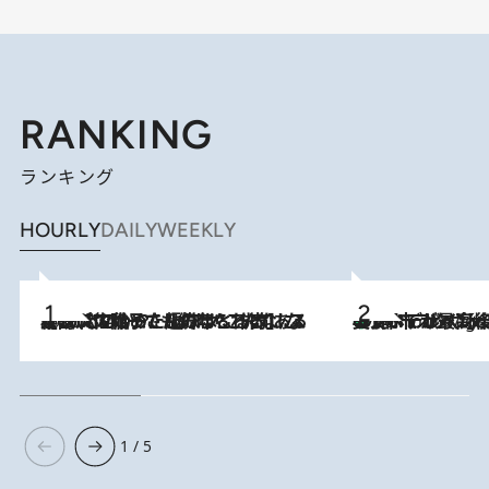
RANKING
ランキング
HOURLY
DAILY
WEEKLY
2026.8.5
【阿川佐和子さんの年とる力】なぜ70代で始めた趣味は“こんなに楽しい”のか？ ピアノ、俳句…スランプに陥っても続けられる“ある秘訣”とは
美食、デザイン、ホスピタリティのすべてが最高峰！ ノルウェー第4の都市スタヴァンゲルのW
10 Hours Ago
1 / 5