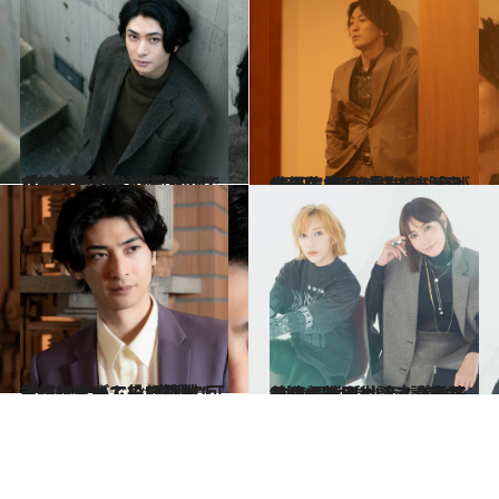
2023.11.8
【続きを読む】「YouTubeより筋トレです」俳優・古川雄大がリラックスのために欠かせないこと
カルチャー
2023.11.6
俳優・成河が語る、演劇への危機感 「入場料金が1万円。このままでは 日本の演劇は滅びる」
カルチャー
2022.6.7
古川雄大が二役に挑戦！ 五感を揺さぶる朗読劇「バイオーム」“表現の可能性を広げていきたい”
カルチャー
2022.11.19
“仲が悪い”という設定で 元タカラジェンヌが豪華共演！ 柚希礼音＆美弥るりかの特別対談
カルチャー