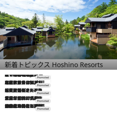
新着トピックス Hoshino Resorts
【トンボの足水浴】ヒノキの香りに包まれて涼感マックス！約13℃の湧水かけ流しを避暑地「星野温泉 トンボの湯」で体験
7 Hours Ago
2026.7.31
【ホテル帰省】という選択肢をOMOが提案。家族とほどよい距離を保つには「昼は実家、夜は気兼ねなくホテルで！」
2026.7.24
【夏限定ディナーコース】旬を迎える稚鮎や花ズッキーニなどをイタリア・トスカーナの郷土料理の手法で満喫！
2026.7.17
「土佐和ハーブかき氷」がOMO7高知に登場！生姜、山椒、大葉など目にも舌にも涼を呼ぶ郷土の味
2026.7.10
NEW OPEN！【界 草津】名湯の地に誕生。趣の異なる2種の温泉と上州ならではの会席・蕎麦割烹など美食を味わう究極の癒やし旅