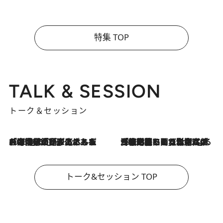
特集 TOP
TALK & SESSION
トーク＆セッション
2026.8.3
「今後値上げがあるとすれば…」「リスクがあるのは今年の冬」エネルギー専門家が語る、ホルムズ海峡封鎖が家庭にもたらす“ある心配”
2026.8.3
「住宅建てられない…」「サーチャージ料の高値が続いている」ホルムズ海峡封鎖による影響はいつまで続く？《エネルギー専門家に聞く“どうなる日本の暮らし”》
トーク&セッション TOP