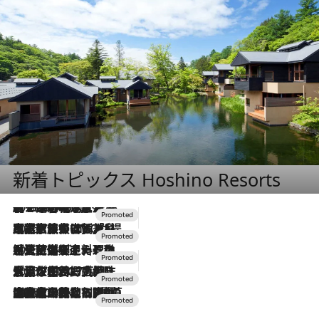
新着トピックス Hoshino Resorts
2026.8.7
【トンボの足水浴】ヒノキの香りに包まれて涼感マックス！約13℃の湧水かけ流しを避暑地「星野温泉 トンボの湯」で体験
2026.7.31
【ホテル帰省】という選択肢をOMOが提案。家族とほどよい距離を保つには「昼は実家、夜は気兼ねなくホテルで！」
2026.7.24
【夏限定ディナーコース】旬を迎える稚鮎や花ズッキーニなどをイタリア・トスカーナの郷土料理の手法で満喫！
2026.7.17
「土佐和ハーブかき氷」がOMO7高知に登場！生姜、山椒、大葉など目にも舌にも涼を呼ぶ郷土の味
2026.7.10
NEW OPEN！【界 草津】名湯の地に誕生。趣の異なる2種の温泉と上州ならではの会席・蕎麦割烹など美食を味わう究極の癒やし旅