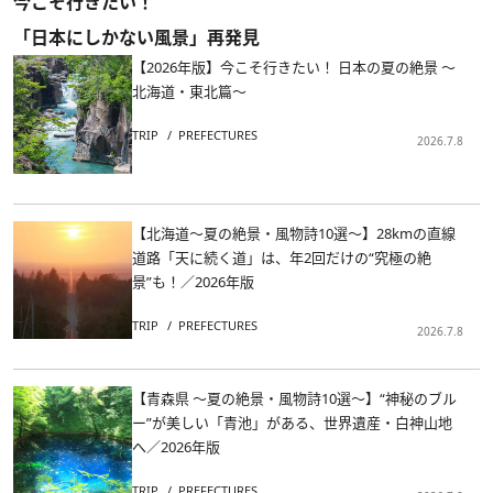
今こそ行きたい！
「日本にしかない風景」再発見
【2026年版】今こそ行きたい！ 日本の夏の絶景 ～
北海道・東北篇～
TRIP
PREFECTURES
2026.7.8
【北海道～夏の絶景・風物詩10選～】28kmの直線
道路「天に続く道」は、年2回だけの“究極の絶
景”も！／2026年版
TRIP
PREFECTURES
2026.7.8
【青森県 ～夏の絶景・風物詩10選～】“神秘のブル
ー”が美しい「青池」がある、世界遺産・白神山地
へ／2026年版
TRIP
PREFECTURES