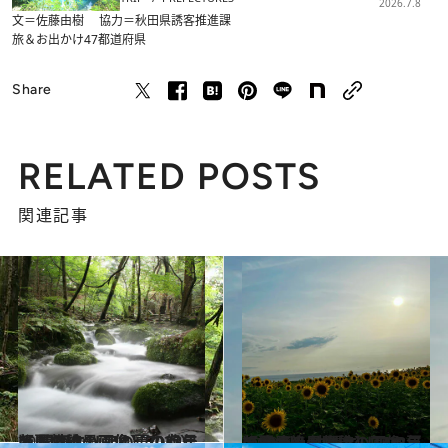
2026.7.8
文＝佐藤由樹 協力＝秋田県誘客推進課
旅＆お出かけ
47都道府県
Share
RELATED POSTS
関連記事
2023.8.5
【夏の絶景画像】2023年版 関東エリアの夏の絶景＆風物詩の画像（70点）
旅＆お出かけ
2023.8.3
【夏の絶景画像】2023年版 九州・沖縄エリアの夏の絶景＆風物詩の画像（80点）
旅＆お出かけ