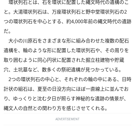
環状列石とは、石を環状に配置した縄文時代の遺構のこ
と。大湯環状列石は、万座環状列石と野中堂環状列石の2
つの環状列石を中心とする、約4,000年前の縄文時代の遺跡
だ。
大小の川原石をさまざまな形に組み合わせた複数の配石
遺構を、輪のような形に配置した環状列石や、その周りを
取り囲むように同心円状に配置された掘立柱建物や貯蔵
穴、土坑墓など、数多くの祭祀遺構が見つかっている。
2つの環状列石の中心と、それぞれの輪の中にある、日時
計状の組石は、夏至の日没方向にほぼ一直線上に並んでお
り、ゆっくりと沈む夕日が照らす神秘的な遺跡の情景が、
縄文人の自然との関わり方を感じさせてくれる。
ADVERTISEMENT