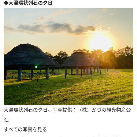
◆大湯環状列石の夕日
大湯環状列石の夕日。写真提供：（株）かづの観光物産公
社
すべての写真を見る