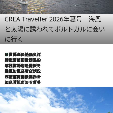
CREA Traveller 2026年夏号 海風
と太陽に誘われてポルトガルに会い
に行く
リスボンの絶品スイーツ「パステル・デ・ナタ」とは？ポルトガル伝統の奥深い世界へ
5 Hours Ago
2026.7.27
「私の祖国はポルトガル語です」国民的詩人フェルナンド・ペソアと、彼が愛した文学の街を歩く
2026.7.26
ポルトガル近海が育む極上の海の幸。キリリと冷えた白ワインと愉しむ、シーフード専門店の贅沢
2026.7.22
伝統の味をモダンに昇華。高感度な地元客が集う、リスボンの最旬ガストロノミー
2026.7.21
大航海時代の栄華から、震災、独裁、そして革命へ。ポルトガル・首都リスボンの石畳に刻まれた「歴史の光と影」
2026.7.13
エッセイ・ヤマザキマリ「慎ましくも美しき国 ポルトガル」