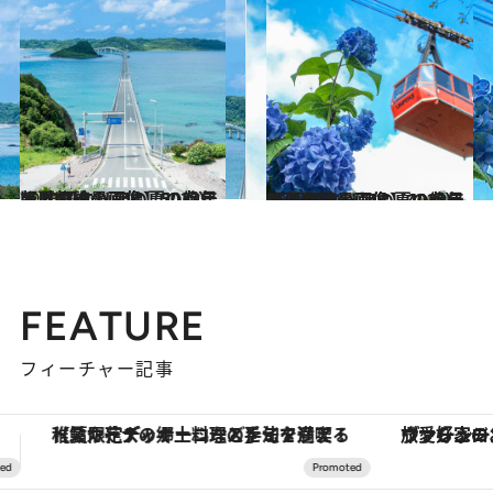
2023.7.9
【夏の絶景画像】2023年版 中国エリアの夏の絶景＆風物詩の画像（50点）
旅＆お出かけ
2023.7.20
【夏の絶景画像】2023年版 四国エリアの夏の絶景＆風物詩の画像（40点）
旅＆お出かけ
FEATURE
フィーチャー記事
ヴァシュロン・コンスタンタン「オーヴァーシーズ・オートマティック」。旅愛好家のお気に入りコレクションから、ジェンダーレスな新作が登場
【銀座で出合う最旬美容】美髪ケアや上質な眠