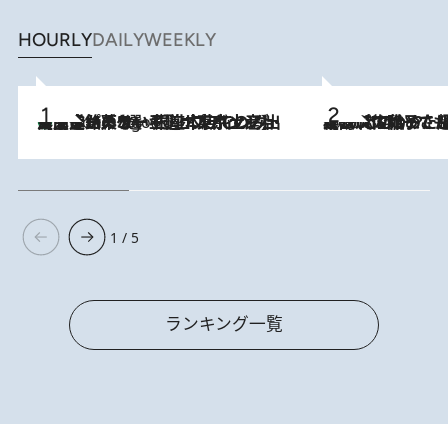
HOURLY
DAILY
WEEKLY
【間違いのない王道・東京土産】資生堂パーラー 銀座本店でのみ出会える銘菓5選《極上プディング・濃厚チーズケーキ・ボンボンショコラほか》
6 Hours Ago
2026.8.5
【阿川佐和子さんの年とる力】なぜ70代で始めた趣味は“こんなに楽しい”のか？ ピアノ、俳句…スランプに陥っても続けられる“ある秘訣”とは
1 / 5
ランキング一覧