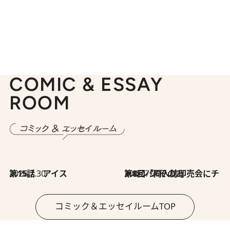
COMIC & ESSAY
ROOM
2026.7.30
第15話 アイス
2026.7.30
第8回「同人誌即売会にチャレンジ その2」
コミック＆エッセイルームTOP