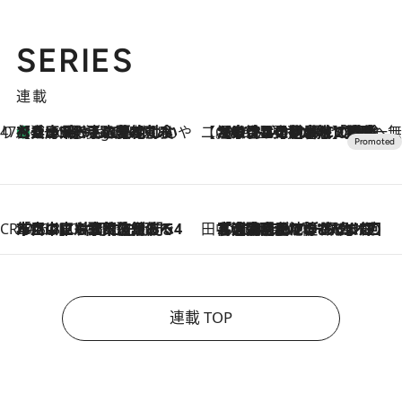
SERIES
連載
47都道府県の手みやげ ひんやりスイーツで夏を満喫
【兵庫県】この夏絶対食べたい 冷やしておいしいおやつ3選 淡路島の恵みをジェラートに集約
6 Hours Ago
【CREA×星野リゾート】唯一無二。癒しと発見が待つ場所へ
2026.8.7
【トンボの足水浴】ヒノキの香りに包まれて涼感マックス！約13℃の湧水かけ流しを避暑地「星野温泉 トンボの湯」で体験
CREA'S CHOICE
2026.8.7
「立川にも歌舞伎があるんだよ」 片岡仁左衛門・市川中車ら豪華座組みで4年目の立川立飛歌舞伎へ
田中稲の勝手に再ブーム
2026.8.7
「湘南乃風に憧れて」観客大盛上がりの“タオル回し”に、ラッパー顔負けの高速歌唱まで…さだまさし（74）のアグレッシブすぎる現在地
連載 TOP