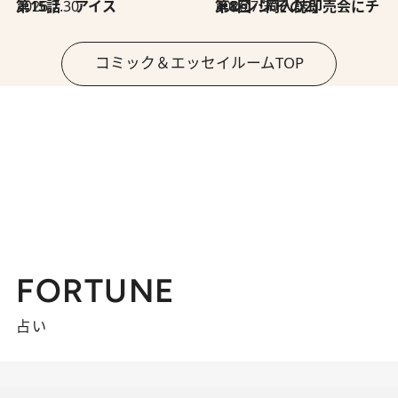
2026.7.30
第15話 アイス
2026.7.30
第8回「同人誌即売会にチャレンジ その2」
コミック＆エッセイルームTOP
FORTUNE
占い