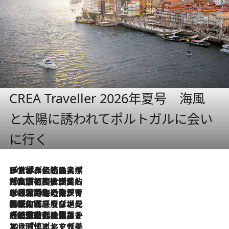
CREA Traveller 2026年夏号 海風
と太陽に誘われてポルトガルに会い
に行く
2026.8.8
リスボンの絶品スイーツ「パステル・デ・ナタ」とは？ポルトガル伝統の奥深い世界へ
2026.7.27
「私の祖国はポルトガル語です」国民的詩人フェルナンド・ペソアと、彼が愛した文学の街を歩く
2026.7.26
ポルトガル近海が育む極上の海の幸。キリリと冷えた白ワインと愉しむ、シーフード専門店の贅沢
2026.7.22
伝統の味をモダンに昇華。高感度な地元客が集う、リスボンの最旬ガストロノミー
2026.7.21
大航海時代の栄華から、震災、独裁、そして革命へ。ポルトガル・首都リスボンの石畳に刻まれた「歴史の光と影」
2026.7.13
エッセイ・ヤマザキマリ「慎ましくも美しき国 ポルトガル」