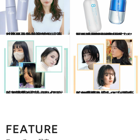
2023.6.15
【梅雨の髪対策プチプラコスメ】 Fujikoのミストで雨の日でも フワフワ弾むエアリーヘアをキープ
ビューティ＆ヘルス
2023.6.14
梅雨時期の髪悩みをプチプラでケア “ぺちゃんこ”髪を解消する優秀ミスト トップや後頭部のふんわり感をキープ
ビューティ＆ヘルス
2023.4.5
【2023春ヘア】30・40代におすすめ ニュアンスのある暗髪3選 技ありカラーでスタイリッシュに！
ビューティ＆ヘルス
2023.4.5
【2023春ヘア】30・40代におすすめ クールなボブ＆ミディアム＆ロブ5選 新しい季節を好みのスタイルで歩もう
ビューティ＆ヘルス
FEATURE