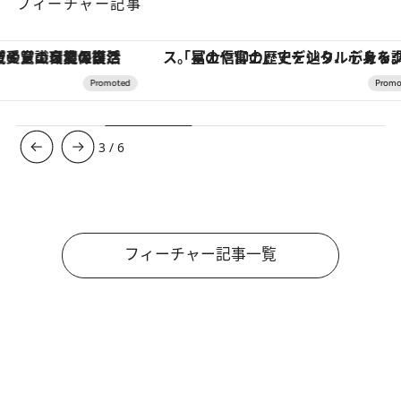
フィーチャー記事
「星のや富士」でデジタルデトックス。冨士信仰の歴史を辿り、心身を調える。
ヴァシュロン・コンスタンタン
3
/
6
フィーチャー記事一覧