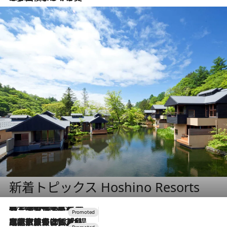
新着トピックス Hoshino Resorts
2026.8.7
【トンボの足水浴】ヒノキの香りに包まれて涼感マックス！約13℃の湧水かけ流しを避暑地「星野温泉 トンボの湯」で体験
2026.7.31
【ホテル帰省】という選択肢をOMOが提案。家族とほどよい距離を保つには「昼は実家、夜は気兼ねなくホテルで！」