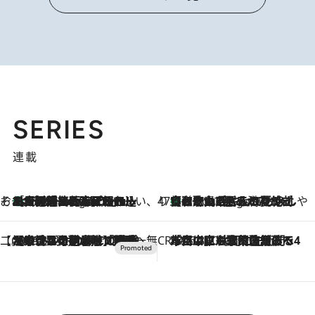
SERIES
連載
そおだよおこの関西おいしい、おやつ紀行
［大阪府箕面市］一皿一皿目の前で仕上げられる、料理を巧みに組み込んだアシェットデセールコース「ミチル アシェット デセール（Michiru assiette dessert）」
9 Hours Ago
47都道府県の手みやげ ひんやりスイーツで夏を満喫
【和歌山県】この夏絶対食べたい 冷やしておいしいおやつ3選 みかんがごろっと丸ごと入ったジュレ
9 Hours Ago
【CREA×星野リゾート】唯一無二。癒しと発見が待つ場所へ
2026.8.7
【トンボの足水浴】ヒノキの香りに包まれて涼感マックス！約13℃の湧水かけ流しを避暑地「星野温泉 トンボの湯」で体験
CREA'S CHOICE
2026.8.7
「立川にも歌舞伎があるんだよ」 片岡仁左衛門・市川中車ら豪華座組みで4年目の立川立飛歌舞伎へ