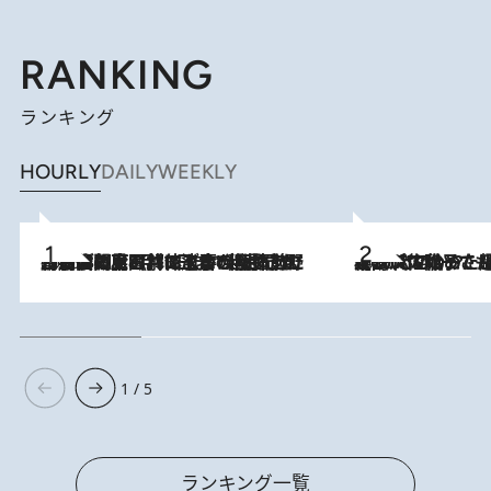
RANKING
ランキング
HOURLY
DAILY
WEEKLY
2026.8.8
「最後に見られてよかった」上野動物園の東園パンダ舎が解体前に特別公開。8月16日まで延長されたパネル展と共に辿る“半世紀”のパンダ飼育《解体工事の図面あり》
2026.8.5
【阿川佐和子さんの年とる力】なぜ70代で始めた趣味は“こんなに楽しい”のか？ ピアノ、俳句…スランプに陥っても続けられる“ある秘訣”とは
1 / 5
ランキング一覧