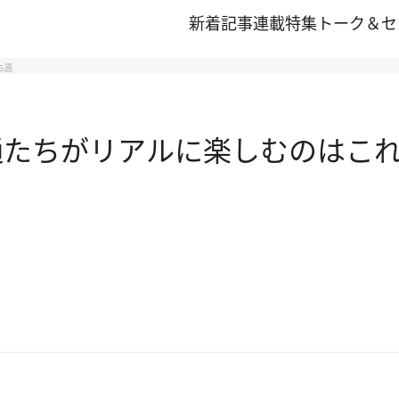
新着記事
連載
特集
トーク＆セ
6選
通たちがリアルに楽しむのはこれ