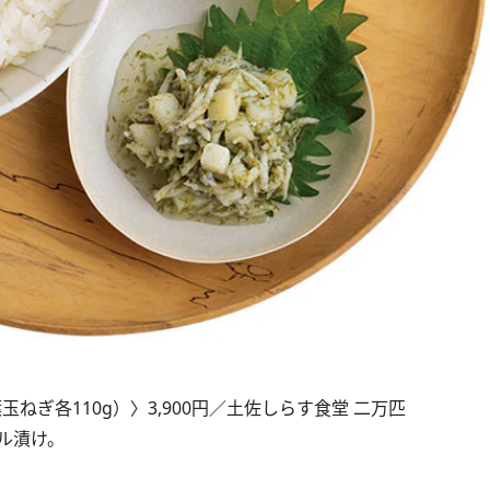
ぎ各110g）〉3,900円／土佐しらす食堂 二万匹
ル漬け。