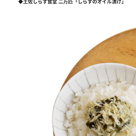
◆土佐しらす食堂 二万匹「しらすのオイル漬け」