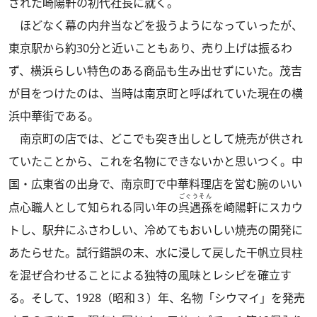
された崎陽軒の初代社長に就く。
ほどなく幕の内弁当などを扱うようになっていったが、
東京駅から約30分と近いこともあり、売り上げは振るわ
ず、横浜らしい特色のある商品も生み出せずにいた。茂吉
が目をつけたのは、当時は南京町と呼ばれていた現在の横
浜中華街である。
南京町の店では、どこでも突き出しとして焼売が供され
ていたことから、これを名物にできないかと思いつく。中
国・広東省の出身で、南京町で中華料理店を営む腕のいい
ごぐうそん
点心職人として知られる同い年の
呉遇孫
を崎陽軒にスカウ
トし、駅弁にふさわしい、冷めてもおいしい焼売の開発に
あたらせた。試行錯誤の末、水に浸して戻した干帆立貝柱
を混ぜ合わせることによる独特の風味とレシピを確立す
る。そして、1928（昭和３）年、名物「シウマイ」を発売