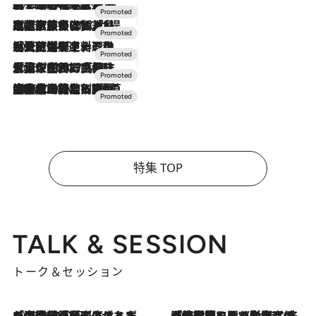
2026.8.7
【トンボの足水浴】ヒノキの香りに包まれて涼感マックス！約13℃の湧水かけ流しを避暑地「星野温泉 トンボの湯」で体験
2026.7.31
【ホテル帰省】という選択肢をOMOが提案。家族とほどよい距離を保つには「昼は実家、夜は気兼ねなくホテルで！」
2026.7.24
【夏限定ディナーコース】旬を迎える稚鮎や花ズッキーニなどをイタリア・トスカーナの郷土料理の手法で満喫！
2026.7.17
「土佐和ハーブかき氷」がOMO7高知に登場！生姜、山椒、大葉など目にも舌にも涼を呼ぶ郷土の味
2026.7.10
NEW OPEN！【界 草津】名湯の地に誕生。趣の異なる2種の温泉と上州ならではの会席・蕎麦割烹など美食を味わう究極の癒やし旅
特集 TOP
TALK & SESSION
トーク＆セッション
2026.8.3
「今後値上げがあるとすれば…」「リスクがあるのは今年の冬」エネルギー専門家が語る、ホルムズ海峡封鎖が家庭にもたらす“ある心配”
2026.8.3
「住宅建てられない…」「サーチャージ料の高値が続いている」ホルムズ海峡封鎖による影響はいつまで続く？《エネルギー専門家に聞く“どうなる日本の暮らし”》