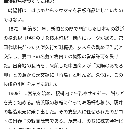
横浜の名物づくりに挑む
崎陽軒は、はじめからシウマイを看板商品にしていたの
ではない。
1872（明治５）年、新橋との間で開通した日本初の鉄道
の横浜駅（現在のＪＲ桜木町駅）構内にルーツがある。第
四代駅長だった久保久行が退職後、友人らの勧めで当局と
交渉し、妻コトの名義で構内での物販の営業許可を受け
た。出身地の長崎を、来航した中国商人が「太陽のあたる
岬」との意から漢文調に「崎陽」と呼んだ。久保は、この
長崎の別称を屋号に冠した。
1908年に営業を始め、駅構内で牛乳やサイダー、餅など
を売り始める。横浜駅の移転に伴って崎陽軒も移り、駅弁
の製造販売に乗り出した。その支配人に任ぜられたのがコ
トの婿養子の野並茂吉である。茂吉は、のちに株式会社化