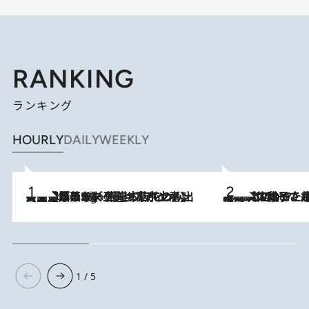
RANKING
ランキング
HOURLY
DAILY
WEEKLY
【間違いのない王道・東京土産】資生堂パーラー 銀座本店でのみ出会える銘菓5選《極上プディング・濃厚チーズケーキ・ボンボンショコラほか》
6 Hours Ago
2026.8.5
【阿川佐和子さんの年とる力】なぜ70代で始めた趣味は“こんなに楽しい”のか？ ピアノ、俳句…スランプに陥っても続けられる“ある秘訣”とは
1 / 5