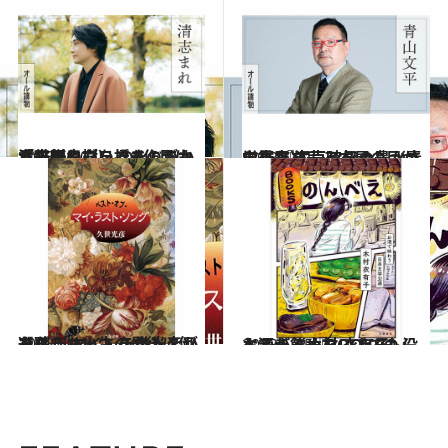
2023.5.10
清志まれ（いきものがかり水野良樹） の2作目は「王様のブランチ」でも太鼓判。心を揺さぶられる一冊に。
カルチャー
2023.5.11
学術書を売る本屋の目から見た 江戸時代の豊かさ―― 『本売る日々』（青山文平）
カルチャー
2023.5.12
あなたは人生の最後に何を聴きたい？ 久世光彦が選ぶ 「マイ・ラスト・ソング」
カルチャー
2023.5.15
お酒が飲めない人でも没入できる 『BOOKSのんべえ』（木村 衣有子）
カルチャー