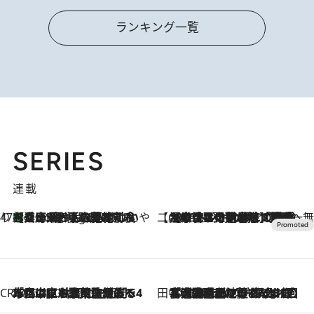
ランキング一覧
SERIES
連載
47都道府県の手みやげ ひんやりスイーツで夏を満喫
【兵庫県】この夏絶対食べたい 冷やしておいしいおやつ3選 淡路島の恵みをジェラートに集約
5 Hours Ago
【CREA×星野リゾート】唯一無二。癒しと発見が待つ場所へ
2026.8.7
【トンボの足水浴】ヒノキの香りに包まれて涼感マックス！約13℃の湧水かけ流しを避暑地「星野温泉 トンボの湯」で体験
CREA'S CHOICE
2026.8.7
「立川にも歌舞伎があるんだよ」 片岡仁左衛門・市川中車ら豪華座組みで4年目の立川立飛歌舞伎へ
田中稲の勝手に再ブーム
2026.8.7
「湘南乃風に憧れて」観客大盛上がりの“タオル回し”に、ラッパー顔負けの高速歌唱まで…さだまさし（74）のアグレッシブすぎる現在地