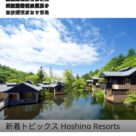
2026.7.21
大航海時代の栄華から、震災、独裁、そして革命へ。ポルトガル・首都リスボンの石畳に刻まれた「歴史の光と影」
2026.7.13
エッセイ・ヤマザキマリ「慎ましくも美しき国 ポルトガル」
新着トピックス Hoshino Resorts