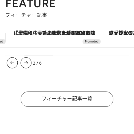
FEATURE
フィーチャー記事
ヴァシュロン・コンスタンタン「オーヴァーシーズ・オートマティック」。旅愛好家のお気に入りコレクションから、ジェンダーレスな新作が登場
【銀座で出合う最旬美容】美髪ケアや上質な眠り
3
/
6
フィーチャー記事一覧