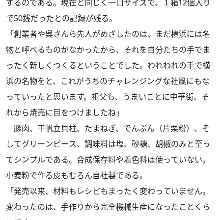
するのである。現在と同じく一口サイズで、１箱12個入り
で50銭だったとの記録が残る。
「創業者や呉さんら先人がめざしたのは、まだ横浜には名
物と呼べるものがなかったから、それを自分たちの手でま
ったく新しくつくるということでした。われわれの手で横
浜の名物をと、これがうちのチャレンジングな社風にもな
っていったと思います。祖父も、うまいことに中華街、そ
れから焼売に目をつけましたね」
豚肉、干帆立貝柱、たまねぎ、でんぷん（片栗粉）、そ
してグリーンピース、調味料は塩、砂糖、胡椒のみと至っ
てシンプルである。合成保存料や着色料は使っていない。
小麦粉で作る皮もむろん自社製である。
「発売以来、材料もレシピもまったく変わっていません。
変わったのは、手作りから完全機械生産になったことくら