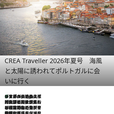
CREA Traveller 2026年夏号 海風
と太陽に誘われてポルトガルに会
いに行く
リスボンの絶品スイーツ「パステル・デ・ナタ」とは？ポルトガル伝統の奥深い世界へ
5 Hours Ago
2026.7.27
「私の祖国はポルトガル語です」国民的詩人フェルナンド・ペソアと、彼が愛した文学の街を歩く
2026.7.26
ポルトガル近海が育む極上の海の幸。キリリと冷えた白ワインと愉しむ、シーフード専門店の贅沢
2026.7.22
伝統の味をモダンに昇華。高感度な地元客が集う、リスボンの最旬ガストロノミー