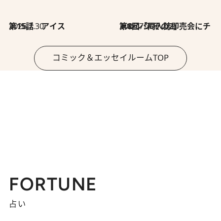
2026.7.30
第15話 アイス
2026.7.30
第8回「同人誌即売会にチャレンジ その2」
コミック＆エッセイルームTOP
FORTUNE
占い