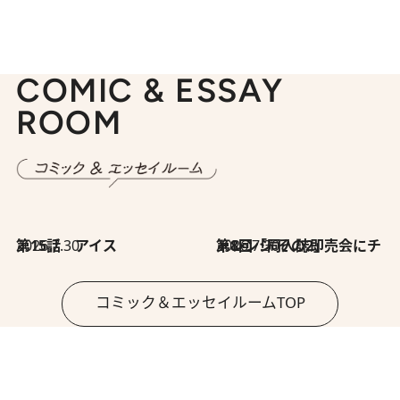
COMIC & ESSAY
ROOM
2026.7.30
第15話 アイス
2026.7.30
第8回「同人誌即売会にチャレンジ その2」
コミック＆エッセイルームTOP