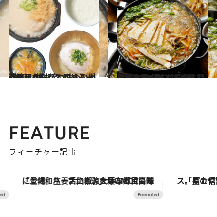
2023.4.10
韓国ラバーがすすめる 間違いのないひと皿【スープ篇】 滋味深い味わいが沁みる4選
グルメ
2023.4.11
韓国ラバーがすすめる 間違いのないひと皿【鍋篇】 おいしさが凝縮された必食鍋4選
グルメ
FEATURE
フィーチャー記事
「土佐和ハーブかき氷」がOMO7高知に登場！生姜、山椒、大葉など目にも舌にも涼を呼ぶ郷土の味