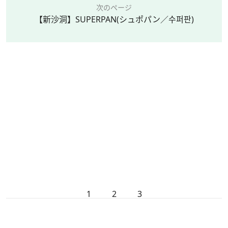
次のページ
【新沙洞】SUPERPAN(シュポパン／수퍼판)
1
2
3