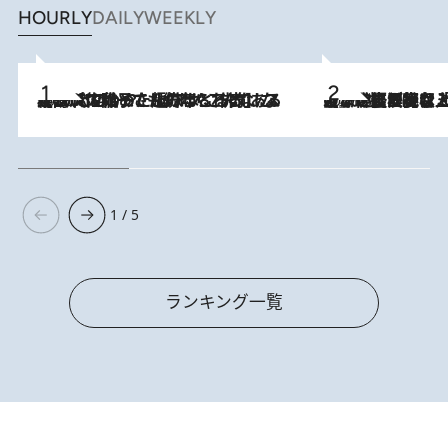
HOURLY
DAILY
WEEKLY
2026.8.5
【阿川佐和子さんの年とる力】なぜ70代で始めた趣味は“こんなに楽しい”のか？ ピアノ、俳句…スランプに陥っても続けられる“ある秘訣”とは
2026.8.5
【なぜ吉沢亮は「気配を消せる」のか？】興行収入208億の『国宝』を経て挑むミュージカル『ディア・エヴァン・ハンセン』。トップ俳優が舞台上でさらけ出した“孤独”とは
1 / 5
ランキング一覧