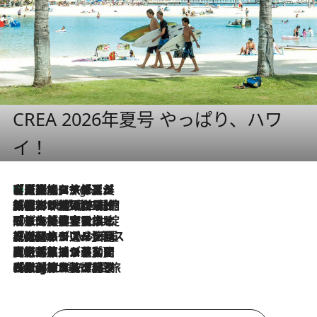
CREA 2026年夏号 やっぱり、ハワ
イ！
【厳選旅コスメ】「多機能アイテムがメイン！」旅好き美容エディターが選んだ夏旅ベストコスメを発表【Mサイズジップ】
7 Hours Ago
2026.8.6
「荷物が増えるほど旅ストレスは増す」美容ジャーナリストがたどり着いた最終結論。“化粧品を劇的に減らす”感動の凝縮美容とは
2026.8.6
「旅先には金髪ウィッグを持参」日本と同じメイクでは損してる!? 美容ジャーナリストが提案する“掟破りの旅美容”とは
2026.8.6
【厳選旅コスメ】「身軽さ＆UV対策重視！」ヘアアーティストshucoが選んだ夏旅ベストコスメを発表【Mサイズジップ】
2026.8.5
【厳選旅コスメ】国内をあちこち移動する河井菜摘が選んだ夏旅ベストコスメ発表！「リラックスアイテムはマスト」【Mサイズジップ】
2026.8.4
【厳選旅コスメ】「紫外線＆乾燥対策しながらメイク感も！」ヘア＆メイクGeorgeが選んだ夏旅ベストコスメを発表！【Mサイズジップ】