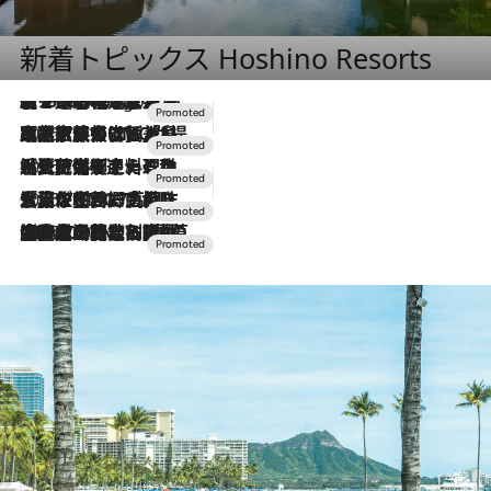
新着トピックス Hoshino Resorts
【トンボの足水浴】ヒノキの香りに包まれて涼感マックス！約13℃の湧水かけ流しを避暑地「星野温泉 トンボの湯」で体験
5 Hours Ago
2026.7.31
【ホテル帰省】という選択肢をOMOが提案。家族とほどよい距離を保つには「昼は実家、夜は気兼ねなくホテルで！」
2026.7.24
【夏限定ディナーコース】旬を迎える稚鮎や花ズッキーニなどをイタリア・トスカーナの郷土料理の手法で満喫！
2026.7.17
「土佐和ハーブかき氷」がOMO7高知に登場！生姜、山椒、大葉など目にも舌にも涼を呼ぶ郷土の味
2026.7.10
NEW OPEN！【界 草津】名湯の地に誕生。趣の異なる2種の温泉と上州ならではの会席・蕎麦割烹など美食を味わう究極の癒やし旅