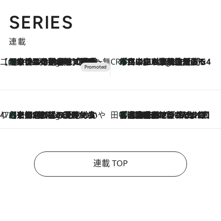
SERIES
連載
【CREA×星野リゾート】唯一無二。癒しと発見が待つ場所へ
【トンボの足水浴】ヒノキの香りに包まれて涼感マックス！約13℃の湧水かけ流しを避暑地「星野温泉 トンボの湯」で体験
5 Hours Ago
CREA'S CHOICE
「立川にも歌舞伎があるんだよ」 片岡仁左衛門・市川中車ら豪華座組みで4年目の立川立飛歌舞伎へ
7 Hours Ago
47都道府県の手みやげ ひんやりスイーツで夏を満喫
【京都府】この夏絶対食べたい 冷やしておいしいおやつ3選 ひと口目から心を掴む新緑のテリーヌ
7 Hours Ago
田中稲の勝手に再ブーム
「湘南乃風に憧れて」観客大盛上がりの“タオル回し”に、ラッパー顔負けの高速歌唱まで…さだまさし（74）のアグレッシブすぎる現在地
2026.8.7
連載 TOP