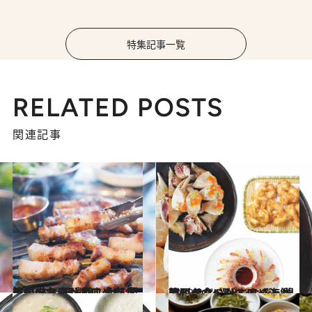
特集記事一覧
RELATED POSTS
関連記事
2023.4.8
韓国ラバーがすすめる 間違いのないひと皿【肉篇】 牛・豚・鶏…全部食べたい名店8選
グルメ
2023.4.9
韓国ラバーがすすめる 間違いのないひと皿【海鮮篇】 カンジャンケジャンなど必食4選！
グルメ