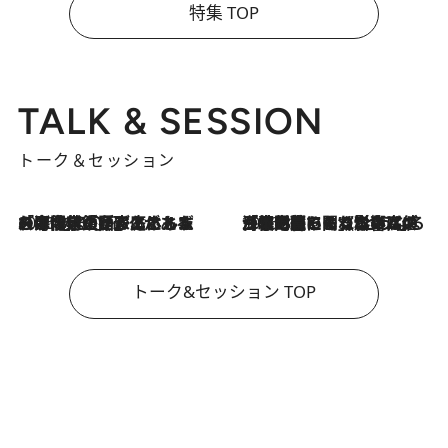
特集 TOP
TALK & SESSION
トーク＆セッション
2026.8.3
「今後値上げがあるとすれば…」「リスクがあるのは今年の冬」エネルギー専門家が語る、ホルムズ海峡封鎖が家庭にもたらす“ある心配”
2026.8.3
「住宅建てられない…」「サーチャージ料の高値が続いている」ホルムズ海峡封鎖による影響はいつまで続く？《エネルギー専門家に聞く“どうなる日本の暮らし”》
トーク&セッション TOP