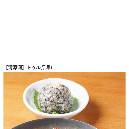
【清潭洞】トゥル(두루)