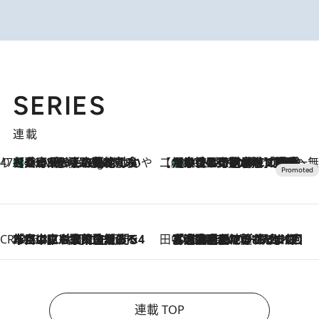
SERIES
連載
47都道府県の手みやげ ひんやりスイーツで夏を満喫
【兵庫県】この夏絶対食べたい 冷やしておいしいおやつ3選 淡路島の恵みをジェラートに集約
46 Minutes Ago
【CREA×星野リゾート】唯一無二。癒しと発見が待つ場所へ
【トンボの足水浴】ヒノキの香りに包まれて涼感マックス！約13℃の湧水かけ流しを避暑地「星野温泉 トンボの湯」で体験
2026.8.7
CREA'S CHOICE
2026.8.7
「立川にも歌舞伎があるんだよ」 片岡仁左衛門・市川中車ら豪華座組みで4年目の立川立飛歌舞伎へ
田中稲の勝手に再ブーム
2026.8.7
「湘南乃風に憧れて」観客大盛上がりの“タオル回し”に、ラッパー顔負けの高速歌唱まで…さだまさし（74）のアグレッシブすぎる現在地
連載 TOP