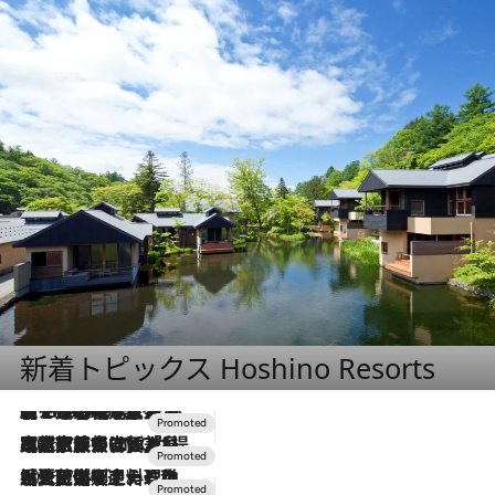
新着トピックス Hoshino Resorts
【トンボの足水浴】ヒノキの香りに包まれて涼感マックス！約13℃の湧水かけ流しを避暑地「星野温泉 トンボの湯」で体験
2026.8.7
2026.7.31
【ホテル帰省】という選択肢をOMOが提案。家族とほどよい距離を保つには「昼は実家、夜は気兼ねなくホテルで！」
2026.7.24
【夏限定ディナーコース】旬を迎える稚鮎や花ズッキーニなどをイタリア・トスカーナの郷土料理の手法で満喫！