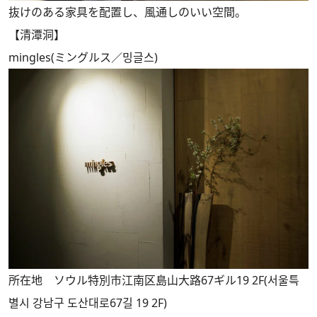
抜けのある家具を配置し、風通しのいい空間。
【清潭洞】
mingles(ミングルス／밍글스)
所在地 ソウル特別市江南区島山大路67ギル19 2F(서울특
별시 강남구 도산대로67길 19 2F)