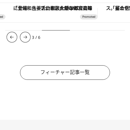
「土佐和ハーブかき氷」がOMO7高知に登場！生姜、山椒、大葉など目にも舌にも涼を呼ぶ郷土の味
3
/
6
フィーチャー記事一覧