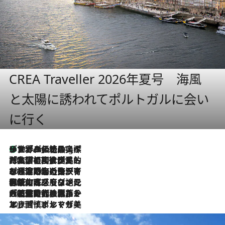
CREA Traveller 2026年夏号 海風
と太陽に誘われてポルトガルに会い
に行く
リスボンの絶品スイーツ「パステル・デ・ナタ」とは？ポルトガル伝統の奥深い世界へ
46 Minutes Ago
2026.7.27
「私の祖国はポルトガル語です」国民的詩人フェルナンド・ペソアと、彼が愛した文学の街を歩く
2026.7.26
ポルトガル近海が育む極上の海の幸。キリリと冷えた白ワインと愉しむ、シーフード専門店の贅沢
2026.7.22
伝統の味をモダンに昇華。高感度な地元客が集う、リスボンの最旬ガストロノミー
2026.7.21
大航海時代の栄華から、震災、独裁、そして革命へ。ポルトガル・首都リスボンの石畳に刻まれた「歴史の光と影」
2026.7.13
エッセイ・ヤマザキマリ「慎ましくも美しき国 ポルトガル」