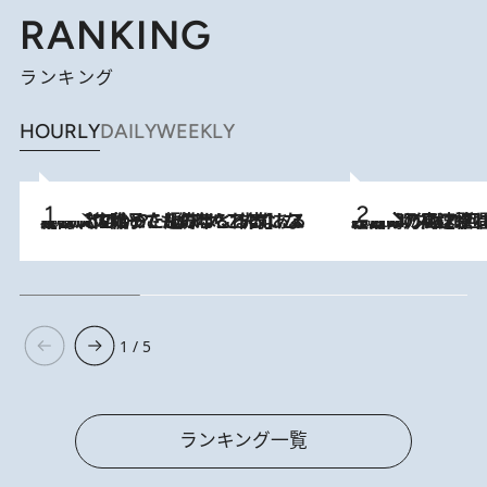
RANKING
ランキング
HOURLY
DAILY
WEEKLY
2026.8.5
【阿川佐和子さんの年とる力】なぜ70代で始めた趣味は“こんなに楽しい”のか？ ピアノ、俳句…スランプに陥っても続けられる“ある秘訣”とは
2026.8.7
「湘南乃風に憧れて」観客大盛上がりの“タオル回し”に、ラッパー顔負けの高速歌唱まで…さだまさし（74）のアグレッシブすぎる現在地
1 / 5
ランキング一覧