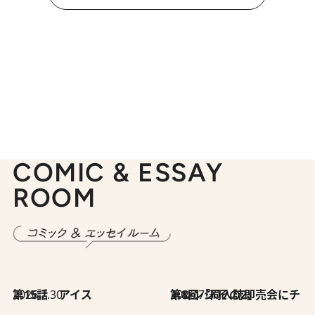
COMIC & ESSAY
ROOM
2026.7.30
第15話 アイス
2026.7.30
第8回「同人誌即売会にチャレンジ その2」