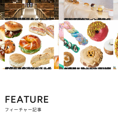
2023.3.26
古い劇場がスターバックスに!? 【新しさ×レトロ】ソウルで話題の ニュートロ空間に浸りたい！
旅＆お出かけ
2023.4.8
まるで現代アート作品！ 食べる人をあっと驚かせる 韓国最新スイーツの店3選
グルメ
2023.3.23
ソウルは今、ベーグルが大ブーム!? 行列ができる人気店の 必食メニューを紹介します！
グルメ
2023.3.7
ソウルに行ったら絶対食べたい！ カラフルで行列必至のドーナッツ 狙い目の時間も教えます
グルメ
FEATURE
フィーチャー記事