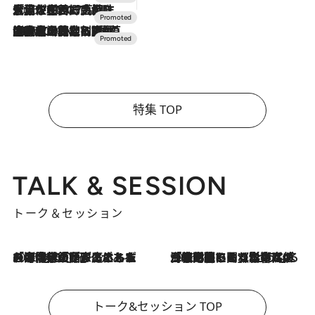
2026.7.17
「土佐和ハーブかき氷」がOMO7高知に登場！生姜、山椒、大葉など目にも舌にも涼を呼ぶ郷土の味
2026.7.10
NEW OPEN！【界 草津】名湯の地に誕生。趣の異なる2種の温泉と上州ならではの会席・蕎麦割烹など美食を味わう究極の癒やし旅
特集 TOP
TALK & SESSION
トーク＆セッション
2026.8.3
「今後値上げがあるとすれば…」「リスクがあるのは今年の冬」エネルギー専門家が語る、ホルムズ海峡封鎖が家庭にもたらす“ある心配”
2026.8.3
「住宅建てられない…」「サーチャージ料の高値が続いている」ホルムズ海峡封鎖による影響はいつまで続く？《エネルギー専門家に聞く“どうなる日本の暮らし”》
トーク&セッション TOP