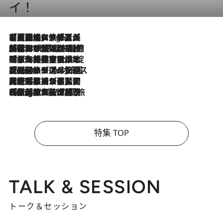
イ！
【厳選旅コスメ】「多機能アイテムがメイン！」旅好き美容エディターが選んだ夏旅ベストコスメを発表【Mサイズジップ】
9 Hours Ago
2026.8.6
「荷物が増えるほど旅ストレスは増す」美容ジャーナリストがたどり着いた最終結論。“化粧品を劇的に減らす”感動の凝縮美容とは
2026.8.6
「旅先には金髪ウィッグを持参」日本と同じメイクでは損してる!? 美容ジャーナリストが提案する“掟破りの旅美容”とは
2026.8.6
【厳選旅コスメ】「身軽さ＆UV対策重視！」ヘアアーティストshucoが選んだ夏旅ベストコスメを発表【Mサイズジップ】
2026.8.5
【厳選旅コスメ】国内をあちこち移動する河井菜摘が選んだ夏旅ベストコスメ発表！「リラックスアイテムはマスト」【Mサイズジップ】
2026.8.4
【厳選旅コスメ】「紫外線＆乾燥対策しながらメイク感も！」ヘア＆メイクGeorgeが選んだ夏旅ベストコスメを発表！【Mサイズジップ】
特集 TOP
TALK & SESSION
トーク＆セッション