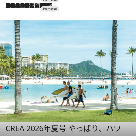
2026.7.10
NEW OPEN！【界 草津】名湯の地に誕生。趣の異なる2種の温泉と上州ならではの会席・蕎麦割烹など美食を味わう究極の癒やし旅
CREA 2026年夏号 やっぱり、ハワ