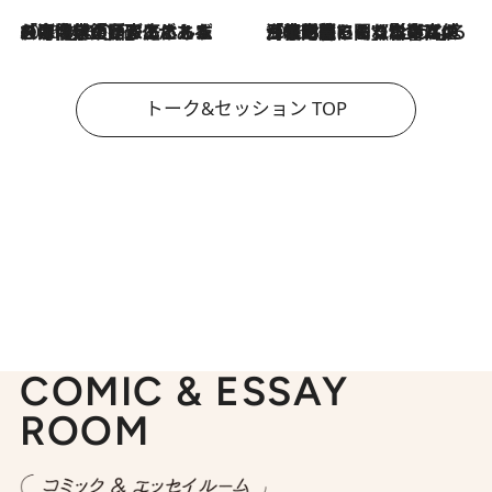
2026.8.3
「今後値上げがあるとすれば…」「リスクがあるのは今年の冬」エネルギー専門家が語る、ホルムズ海峡封鎖が家庭にもたらす“ある心配”
2026.8.3
「住宅建てられない…」「サーチャージ料の高値が続いている」ホルムズ海峡封鎖による影響はいつまで続く？《エネルギー専門家に聞く“どうなる日本の暮らし”》
トーク&セッション TOP
COMIC & ESSAY
ROOM