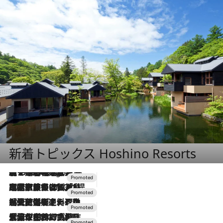
新着トピックス Hoshino Resorts
【トンボの足水浴】ヒノキの香りに包まれて涼感マックス！約13℃の湧水かけ流しを避暑地「星野温泉 トンボの湯」で体験
7 Hours Ago
2026.7.31
【ホテル帰省】という選択肢をOMOが提案。家族とほどよい距離を保つには「昼は実家、夜は気兼ねなくホテルで！」
2026.7.24
【夏限定ディナーコース】旬を迎える稚鮎や花ズッキーニなどをイタリア・トスカーナの郷土料理の手法で満喫！
2026.7.17
「土佐和ハーブかき氷」がOMO7高知に登場！生姜、山椒、大葉など目にも舌にも涼を呼ぶ郷土の味