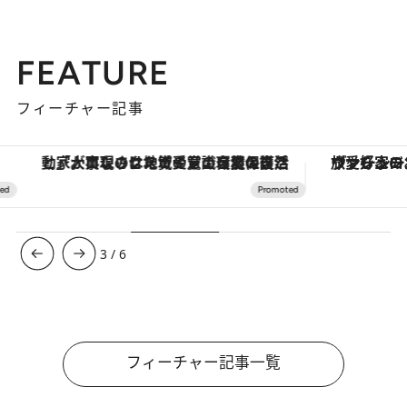
FEATURE
フィーチャー記事
「大事なのは地域の意識を変えること」。ロレックス賞受賞の自然保護活動家が実現させたナイジェリアの自然環境の復活
ヴァシュロン・コンスタンタン
3
/
6
フィーチャー記事一覧