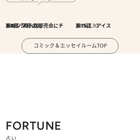
2026.7.30
第8回「同人誌即売会にチャレンジ その2」
2026.7.30
第15話 アイス
コミック＆エッセイルームTOP
FORTUNE
占い