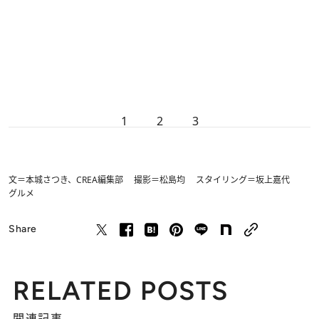
1
2
3
文＝本城さつき、CREA編集部 撮影＝松島均 スタイリング＝坂上嘉代
グルメ
Share
RELATED POSTS
関連記事