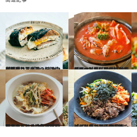
2023.3.7
韓国ドラマのあの料理作ってみた！ 『ウ・ヨンウ弁護士は天才肌』の キンパ再現レシピ
グルメ
2023.3.7
王道の牡蠣料理に飽きてしまった人に 絶品「牡蠣のトマト鍋」レシピ チーズトッピングでおいしさ倍増
グルメ
2022.11.15
【おうちでできる韓国料理レシピ】 もやしとニラのナムルのっけクッパ なめこのとろみで卵ふ～んわり
グルメ
2022.11.29
【火を使わないお手軽レシピ】 レンチンで簡単「ビビンバ丼」 野菜もたっぷり摂れて優秀＆美味！
グルメ