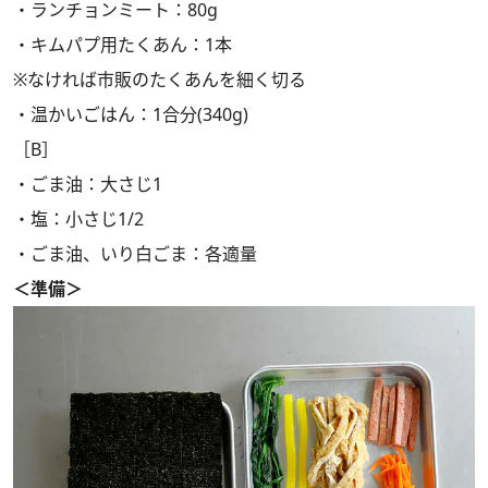
・ランチョンミート：80g
・キムパプ用たくあん：1本
※なければ市販のたくあんを細く切る
・温かいごはん：1合分(340g)
［B］
・ごま油：大さじ1
・塩：小さじ1/2
・ごま油、いり白ごま：各適量
＜準備＞