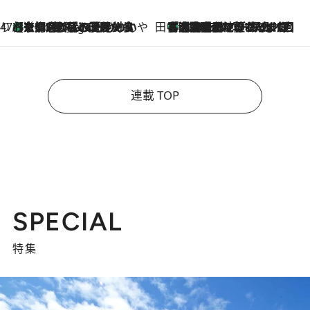
47都道府県の手みやげ ひんやりスイーツで夏を満喫
【京都府】この夏絶対食べたい 冷やしておいしいおやつ3選 ひと口目から心を掴む新緑のテリーヌ
9 Hours Ago
田中稲の勝手に再ブーム
「湘南乃風に憧れて」観客大盛上がりの“タオル回し”に、ラッパー顔負けの高速歌唱まで…さだまさし（74）のアグレッシブすぎる現在地
2026.8.7
連載 TOP
SPECIAL
特集