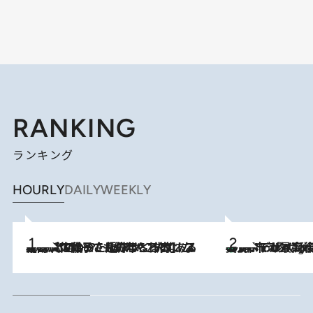
RANKING
ランキング
HOURLY
DAILY
WEEKLY
2026.8.5
【阿川佐和子さんの年とる力】なぜ70代で始めた趣味は“こんなに楽しい”のか？ ピアノ、俳句…スランプに陥っても続けられる“ある秘訣”とは
美食、デザイン、ホスピタリティのすべてが最高峰！ ノルウェー第4の都市スタヴァンゲルのW
10 Hours Ago