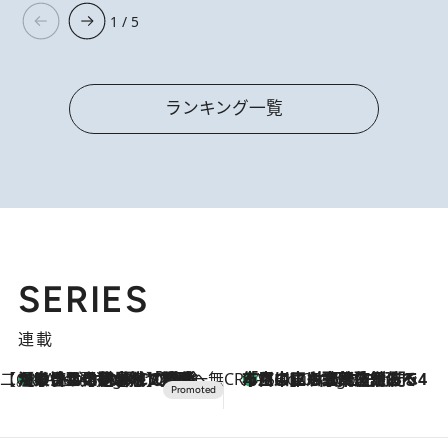
1 / 5
ランキング一覧
SERIES
連載
【CREA×星野リゾート】唯一無二。癒しと発見が待つ場所へ
【トンボの足水浴】ヒノキの香りに包まれて涼感マックス！約13℃の湧水かけ流しを避暑地「星野温泉 トンボの湯」で体験
7 Hours Ago
CREA'S CHOICE
「立川にも歌舞伎があるんだよ」 片岡仁左衛門・市川中車ら豪華座組みで4年目の立川立飛歌舞伎へ
9 Hours Ago