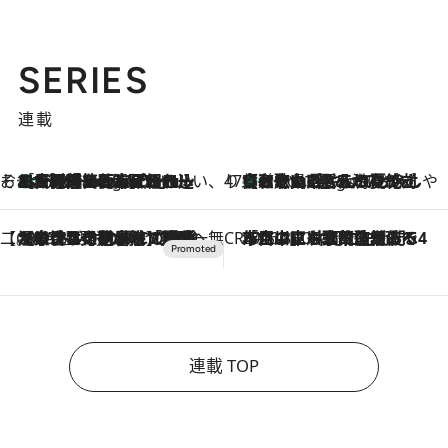
SERIES
連載
そおだよおこの関西おいしい、おやつ紀行
［大阪府箕面市］一皿一皿目の前で仕上げられる、料理を巧みに組み込んだアシェットデセールコース「ミチル アシェット デセール（Michiru assiette dessert）」
9 Hours Ago
47都道府県の手みやげ ひんやりスイーツで夏を満喫
【和歌山県】この夏絶対食べたい 冷やしておいしいおやつ3選 みかんがごろっと丸ごと入ったジュレ
9 Hours Ago
【CREA×星野リゾート】唯一無二。癒しと発見が待つ場所へ
2026.8.7
【トンボの足水浴】ヒノキの香りに包まれて涼感マックス！約13℃の湧水かけ流しを避暑地「星野温泉 トンボの湯」で体験
CREA'S CHOICE
2026.8.7
「立川にも歌舞伎があるんだよ」 片岡仁左衛門・市川中車ら豪華座組みで4年目の立川立飛歌舞伎へ
連載 TOP