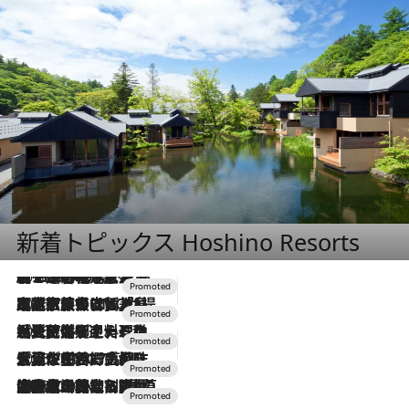
新着トピックス Hoshino Resorts
2026.8.7
【トンボの足水浴】ヒノキの香りに包まれて涼感マックス！約13℃の湧水かけ流しを避暑地「星野温泉 トンボの湯」で体験
2026.7.31
【ホテル帰省】という選択肢をOMOが提案。家族とほどよい距離を保つには「昼は実家、夜は気兼ねなくホテルで！」
2026.7.24
【夏限定ディナーコース】旬を迎える稚鮎や花ズッキーニなどをイタリア・トスカーナの郷土料理の手法で満喫！
2026.7.17
「土佐和ハーブかき氷」がOMO7高知に登場！生姜、山椒、大葉など目にも舌にも涼を呼ぶ郷土の味
2026.7.10
NEW OPEN！【界 草津】名湯の地に誕生。趣の異なる2種の温泉と上州ならではの会席・蕎麦割烹など美食を味わう究極の癒やし旅