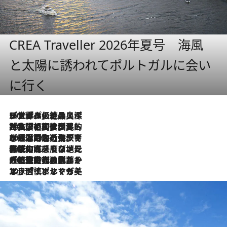
CREA Traveller 2026年夏号 海風
と太陽に誘われてポルトガルに会い
に行く
2026.8.8
リスボンの絶品スイーツ「パステル・デ・ナタ」とは？ポルトガル伝統の奥深い世界へ
2026.7.27
「私の祖国はポルトガル語です」国民的詩人フェルナンド・ペソアと、彼が愛した文学の街を歩く
2026.7.26
ポルトガル近海が育む極上の海の幸。キリリと冷えた白ワインと愉しむ、シーフード専門店の贅沢
2026.7.22
伝統の味をモダンに昇華。高感度な地元客が集う、リスボンの最旬ガストロノミー
2026.7.21
大航海時代の栄華から、震災、独裁、そして革命へ。ポルトガル・首都リスボンの石畳に刻まれた「歴史の光と影」
2026.7.13
エッセイ・ヤマザキマリ「慎ましくも美しき国 ポルトガル」