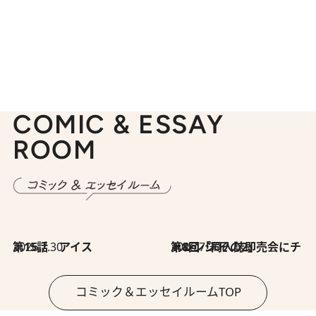
COMIC & ESSAY
ROOM
2026.7.30
第15話 アイス
2026.7.30
第8回「同人誌即売会にチャレンジ その2」
コミック＆エッセイルームTOP