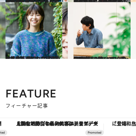
2023.3.8
『笑って人類！』「最初の読者の妻に、面白いと言われて嬉しかった」太田光が込めた『ローマの休日』への憧れ
カルチャー
2022.10.22
「僕の最優先は子育て。死ぬときに 後悔なんてしたくないですから」 今だから書けた劇団ひとりの新小説
カルチャー
2022.12.2
お笑い芸人Aマッソの加納愛子が 描く、自意識の大暴走。 底知れない言語センスの源とは？
カルチャー
2023.2.10
“おもしろ”がインフレ中の時代に お笑いコンテンツをバズらせるのは “事件”を起こせる人のパワー
コミック ＆ エッセイ
FEATURE
フィーチャー記事
【銀座で出合う最旬美容】美髪ケアや上質な眠り…セルフケアのアップデートから、特別な名入れギフトまで。大人のための「ReFa GINZA」クルーズ