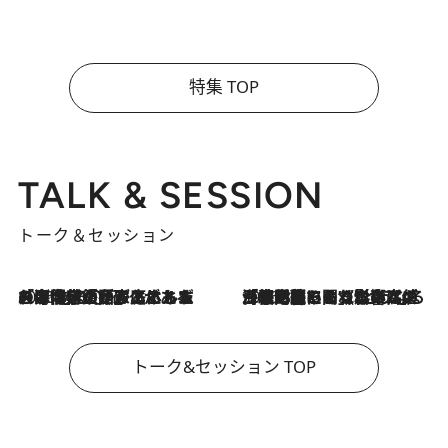
特集 TOP
TALK & SESSION
トーク＆セッション
2026.8.3
「今後値上げがあるとすれば…」「リスクがあるのは今年の冬」エネルギー専門家が語る、ホルムズ海峡封鎖が家庭にもたらす“ある心配”
2026.8.3
「住宅建てられない…」「サーチャージ料の高値が続いている」ホルムズ海峡封鎖による影響はいつまで続く？《エネルギー専門家に聞く“どうなる日本の暮らし”》
トーク&セッション TOP