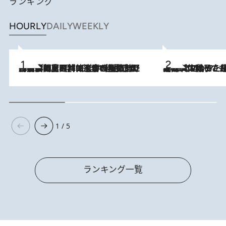
ランキング
HOURLY
DAILY
WEEKLY
2026.8.8
「最後に見られてよかった」上野動物園の東園パンダ舎が解体前に特別公開。8月16日まで延長されたパネル展と共に辿る“半世紀”のパンダ飼育《解体工事の図面あり》
2026.8.5
【阿川佐和子さんの年とる力】なぜ70代で始めた趣味は“こんなに楽しい”のか？ ピアノ、俳句…スランプに陥っても続けられる“ある秘訣”とは
1 / 5
ランキング一覧