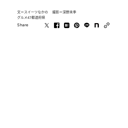
文＝スイーツなかの 撮影＝深野未季
グルメ
47都道府県
Share