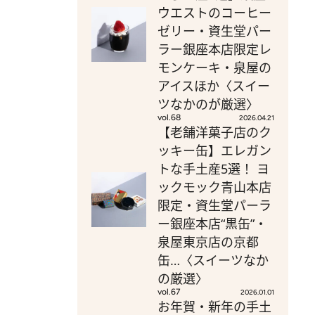
ウエストのコーヒー
ゼリー・資生堂パー
ラー銀座本店限定レ
モンケーキ・泉屋の
アイスほか〈スイー
ツなかのが厳選〉
vol.68
2026.04.21
【老舗洋菓子店のク
ッキー缶】エレガン
トな手土産5選！ ヨ
ックモック青山本店
限定・資生堂パーラ
ー銀座本店“黒缶”・
泉屋東京店の京都
缶…〈スイーツなか
の厳選〉
vol.67
2026.01.01
お年賀・新年の手土