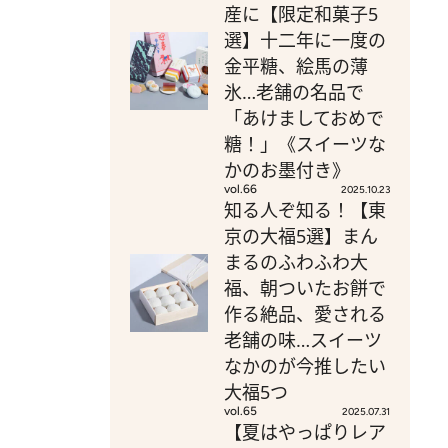
産に【限定和菓子5
選】十二年に一度の
金平糖、絵馬の薄
氷…老舗の名品で
「あけましておめで
糖！」《スイーツな
かのお墨付き》
vol.66
2025.10.23
知る人ぞ知る！【東
京の大福5選】まん
まるのふわふわ大
福、朝ついたお餅で
作る絶品、愛される
老舗の味…スイーツ
なかのが今推したい
大福5つ
vol.65
2025.07.31
【夏はやっぱりレア