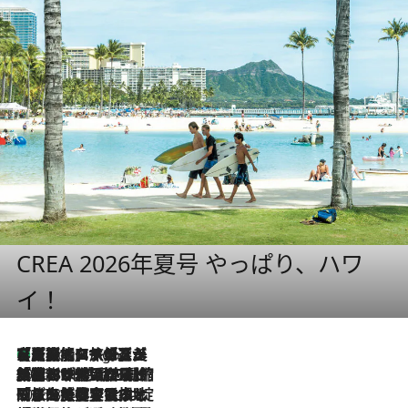
CREA 2026年夏号 やっぱり、ハワ
イ！
【厳選旅コスメ】「多機能アイテムがメイン！」旅好き美容エディターが選んだ夏旅ベストコスメを発表【Mサイズジップ】
9 Hours Ago
2026.8.6
「荷物が増えるほど旅ストレスは増す」美容ジャーナリストがたどり着いた最終結論。“化粧品を劇的に減らす”感動の凝縮美容とは
2026.8.6
「旅先には金髪ウィッグを持参」日本と同じメイクでは損してる!? 美容ジャーナリストが提案する“掟破りの旅美容”とは