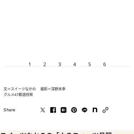
1
2
3
4
5
6
文＝スイーツなかの 撮影＝深野未季
グルメ
47都道府県
Share