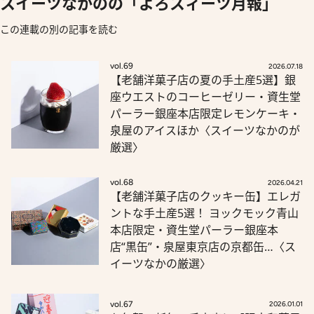
スイーツなかのの「よろスィーツ月報」
この連載の別の記事を読む
vol.69
2026.07.18
【老舗洋菓子店の夏の手土産5選】銀
座ウエストのコーヒーゼリー・資生堂
パーラー銀座本店限定レモンケーキ・
泉屋のアイスほか〈スイーツなかのが
厳選〉
vol.68
2026.04.21
【老舗洋菓子店のクッキー缶】エレガ
ントな手土産5選！ ヨックモック青山
本店限定・資生堂パーラー銀座本
店“黒缶”・泉屋東京店の京都缶…〈ス
イーツなかの厳選〉
vol.67
2026.01.01