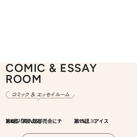
COMIC & ESSAY
ROOM
2026.7.30
第8回「同人誌即売会にチャレンジ その2」
2026.7.30
第15話 アイス