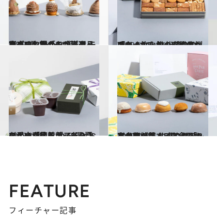
2022.11.16
東京の名物「モンブラン」5選 スイーツ芸人・スイーツなかのが厳選 モンブラン好きも唸る逸品集めました
グルメ
2022.10.7
スイーツなかのが惚れ抜いた おいしさ桁違いの「クッキー缶」5選 クッキー一枚一枚の完成度が凄い！
グルメ
2022.8.18
スイーツ芸人・スイーツなかのが絶賛 つるんとおいしい「水羊羹」5選 夏の手土産にもぴったり！
グルメ
2022.7.28
スイーツ芸人・スイーツなかのが推す 爽やか「レモンケーキ」5選 全国から大集結！ すべてお取り寄せ可
グルメ
FEATURE
フィーチャー記事