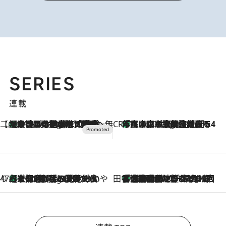
SERIES
連載
【CREA×星野リゾート】唯一無二。癒しと発見が待つ場所へ
【トンボの足水浴】ヒノキの香りに包まれて涼感マックス！約13℃の湧水かけ流しを避暑地「星野温泉 トンボの湯」で体験
7 Hours Ago
CREA'S CHOICE
「立川にも歌舞伎があるんだよ」 片岡仁左衛門・市川中車ら豪華座組みで4年目の立川立飛歌舞伎へ
9 Hours Ago
47都道府県の手みやげ ひんやりスイーツで夏を満喫
【京都府】この夏絶対食べたい 冷やしておいしいおやつ3選 ひと口目から心を掴む新緑のテリーヌ
9 Hours Ago
田中稲の勝手に再ブーム
「湘南乃風に憧れて」観客大盛上がりの“タオル回し”に、ラッパー顔負けの高速歌唱まで…さだまさし（74）のアグレッシブすぎる現在地
2026.8.7