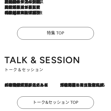
2026.8.6
【厳選旅コスメ】「身軽さ＆UV対策重視！」ヘアアーティストshucoが選んだ夏旅ベストコスメを発表【Mサイズジップ】
2026.8.5
【厳選旅コスメ】国内をあちこち移動する河井菜摘が選んだ夏旅ベストコスメ発表！「リラックスアイテムはマスト」【Mサイズジップ】
2026.8.4
【厳選旅コスメ】「紫外線＆乾燥対策しながらメイク感も！」ヘア＆メイクGeorgeが選んだ夏旅ベストコスメを発表！【Mサイズジップ】
特集 TOP
TALK & SESSION
トーク＆セッション
2026.8.3
「今後値上げがあるとすれば…」「リスクがあるのは今年の冬」エネルギー専門家が語る、ホルムズ海峡封鎖が家庭にもたらす“ある心配”
2026.8.3
「住宅建てられない…」「サーチャージ料の高値が続いている」ホルムズ海峡封鎖による影響はいつまで続く？《エネルギー専門家に聞く“どうなる日本の暮らし”》
トーク&セッション TOP