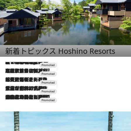
新着トピックス Hoshino Resorts
【トンボの足水浴】ヒノキの香りに包まれて涼感マックス！約13℃の湧水かけ流しを避暑地「星野温泉 トンボの湯」で体験
7 Hours Ago
2026.7.31
【ホテル帰省】という選択肢をOMOが提案。家族とほどよい距離を保つには「昼は実家、夜は気兼ねなくホテルで！」
2026.7.24
【夏限定ディナーコース】旬を迎える稚鮎や花ズッキーニなどをイタリア・トスカーナの郷土料理の手法で満喫！
2026.7.17
「土佐和ハーブかき氷」がOMO7高知に登場！生姜、山椒、大葉など目にも舌にも涼を呼ぶ郷土の味
2026.7.10
NEW OPEN！【界 草津】名湯の地に誕生。趣の異なる2種の温泉と上州ならではの会席・蕎麦割烹など美食を味わう究極の癒やし旅