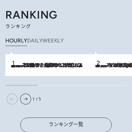
RANKING
ランキング
HOURLY
DAILY
WEEKLY
2026.8.5
【阿川佐和子さんの年とる力】なぜ70代で始めた趣味は“こんなに楽しい”のか？ ピアノ、俳句…スランプに陥っても続けられる“ある秘訣”とは
美食、デザイン、ホスピタリティのすべてが最高峰！ ノルウェー第4の都市スタヴァンゲルのW
10 Hours Ago
1 / 5
ランキング一覧