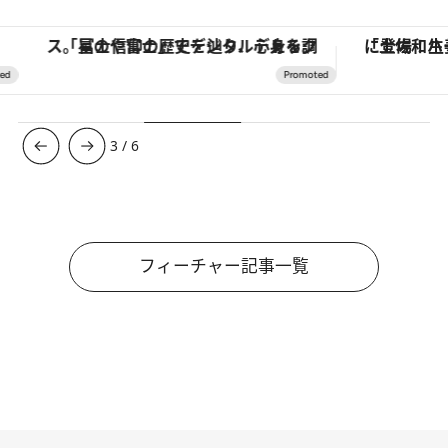
「土佐和ハーブかき氷」がOMO7高知に登場！生姜、山椒、大葉など目にも舌にも涼を呼ぶ郷土の味
【銀座で出合う最旬美容】美髪ケアや上質な眠
4
/
6
フィーチャー記事一覧