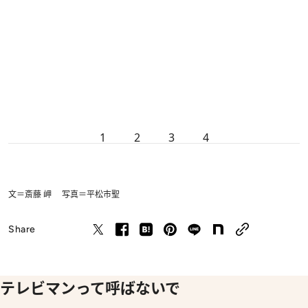
1
2
3
4
文＝斎藤 岬 写真＝平松市聖
Share
テレビマンって呼ばないで