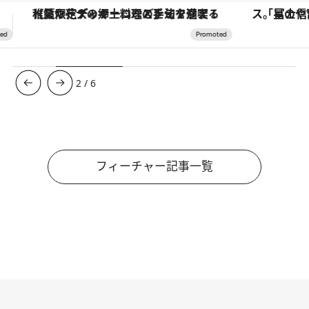
「星のや富士」でデジタルデトックス。冨士信仰の歴史を辿り、心身を調える。
【銀座で出合う最旬美容】美髪ケアや上質な眠
3
/
6
フィーチャー記事一覧