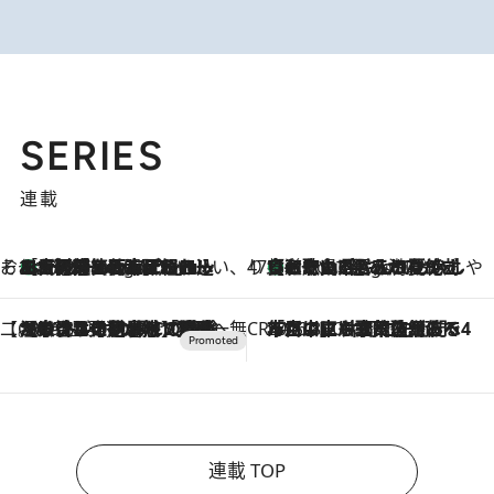
SERIES
連載
そおだよおこの関西おいしい、おやつ紀行
［大阪府箕面市］一皿一皿目の前で仕上げられる、料理を巧みに組み込んだアシェットデセールコース「ミチル アシェット デセール（Michiru assiette dessert）」
2 Hours Ago
47都道府県の手みやげ ひんやりスイーツで夏を満喫
【和歌山県】この夏絶対食べたい 冷やしておいしいおやつ3選 みかんがごろっと丸ごと入ったジュレ
2 Hours Ago
【CREA×星野リゾート】唯一無二。癒しと発見が待つ場所へ
2026.8.7
【トンボの足水浴】ヒノキの香りに包まれて涼感マックス！約13℃の湧水かけ流しを避暑地「星野温泉 トンボの湯」で体験
CREA'S CHOICE
2026.8.7
「立川にも歌舞伎があるんだよ」 片岡仁左衛門・市川中車ら豪華座組みで4年目の立川立飛歌舞伎へ
連載 TOP