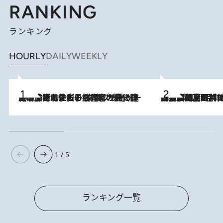
RANKING
ランキング
HOURLY
DAILY
WEEKLY
2026.8.3
《「文士の子ども被害者の会」発足！》阿川佐和子（72）が語る遠藤周作に北杜夫、劇作家・矢代静一の子どもたちの“文豪プライベート事件簿”
2026.8.8
「最後に見られてよかった」上野動物園の東園パンダ舎が解体前に特別公開。8月16日まで延長されたパネル展と共に辿る“半世紀”のパンダ飼育《解体工事の図面あり》
1 / 5
ランキング一覧