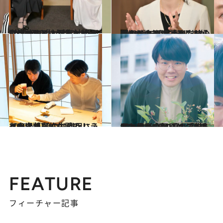
2022.10.7
“女性初”というオンリーワンから、 “女性”というワン・オブ・ゼムへ 小川彩佳×NHK林 理恵対談
カルチャー
2022.10.7
「知性と知識、そして好奇心が 年齢を重ねた時の魅力になる」 小川彩佳×NHK林 理恵対談
カルチャー
2020.6.6
《完全版》佐久間P×ハライチ岩井 娘の弁当用にふりかけが届くなんて！
カルチャー
2022.8.10
“スーパー猫の日”に結婚した蛙亭中野 愛する猫2匹と妻との毎日は 「みんな、僕がいないとダメですね」
カルチャー
FEATURE
フィーチャー記事