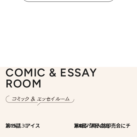
COMIC & ESSAY
ROOM
2026.7.30
第15話 アイス
2026.7.30
第8回「同人誌即売会にチャレンジ その2」