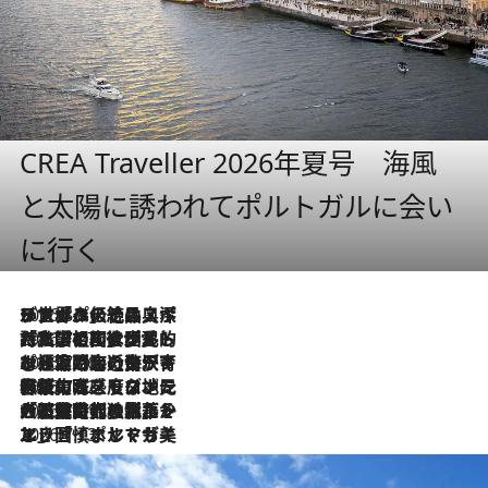
CREA Traveller 2026年夏号 海風
と太陽に誘われてポルトガルに会い
に行く
2026.8.8
リスボンの絶品スイーツ「パステル・デ・ナタ」とは？ポルトガル伝統の奥深い世界へ
2026.7.27
「私の祖国はポルトガル語です」国民的詩人フェルナンド・ペソアと、彼が愛した文学の街を歩く
2026.7.26
ポルトガル近海が育む極上の海の幸。キリリと冷えた白ワインと愉しむ、シーフード専門店の贅沢
2026.7.22
伝統の味をモダンに昇華。高感度な地元客が集う、リスボンの最旬ガストロノミー
2026.7.21
大航海時代の栄華から、震災、独裁、そして革命へ。ポルトガル・首都リスボンの石畳に刻まれた「歴史の光と影」
2026.7.13
エッセイ・ヤマザキマリ「慎ましくも美しき国 ポルトガル」