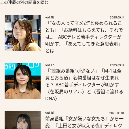
この連載の別の記事を読む
vol.18
2025.09.14
「“女の人ってマメだ”と褒められるこ
とも」「お給料はもらえても、それで
は…」ABCテレビ若手ディレクターが
明かす、「あえてしてきた意思表明」
とは
vol.17
2025.09.14
「“座組み番組”が少ない」「M-1は全
員とおる道」名物番組はなぜ生まれ
る？ ABC若手ディレクターが明かす
〈在阪局のリアル〉と〈番組に流れる
DNA〉
vol.16
2025.06.04
前身番組『女が嫌いな女たち』から一
変…『上田と女が吠える夜』ディレク