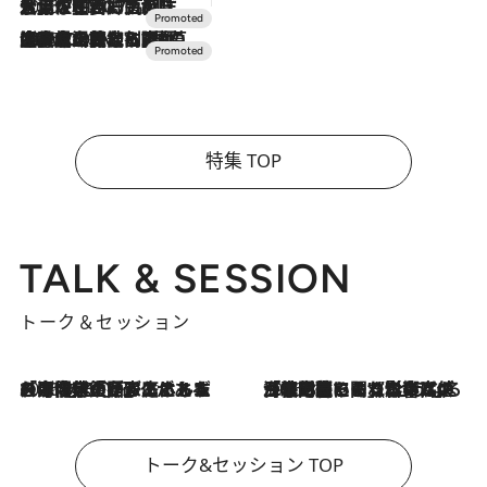
2026.7.17
「土佐和ハーブかき氷」がOMO7高知に登場！生姜、山椒、大葉など目にも舌にも涼を呼ぶ郷土の味
2026.7.10
NEW OPEN！【界 草津】名湯の地に誕生。趣の異なる2種の温泉と上州ならではの会席・蕎麦割烹など美食を味わう究極の癒やし旅
特集 TOP
TALK & SESSION
トーク＆セッション
2026.8.3
「今後値上げがあるとすれば…」「リスクがあるのは今年の冬」エネルギー専門家が語る、ホルムズ海峡封鎖が家庭にもたらす“ある心配”
2026.8.3
「住宅建てられない…」「サーチャージ料の高値が続いている」ホルムズ海峡封鎖による影響はいつまで続く？《エネルギー専門家に聞く“どうなる日本の暮らし”》
トーク&セッション TOP