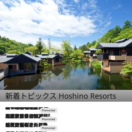
新着トピックス Hoshino Resorts
2026.8.7
【トンボの足水浴】ヒノキの香りに包まれて涼感マックス！約13℃の湧水かけ流しを避暑地「星野温泉 トンボの湯」で体験
2026.7.31
【ホテル帰省】という選択肢をOMOが提案。家族とほどよい距離を保つには「昼は実家、夜は気兼ねなくホテルで！」
2026.7.24
【夏限定ディナーコース】旬を迎える稚鮎や花ズッキーニなどをイタリア・トスカーナの郷土料理の手法で満喫！