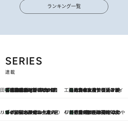
ランキング一覧
SERIES
連載
田中稲の勝手に再ブーム
「湘南乃風に憧れて」観客大盛上がりの“タオル回し”に、ラッパー顔負けの高速歌唱まで…さだまさし（74）のアグレッシブすぎる現在地
1 Hour Ago
工藤まやのおもてなしハワイ
【ハワイ土産】ローカルの絶大な支持で復活！ 絶品の幻クッキー《元ファンの日本人女性が受け継いだ名店》
2026.8.6
ハワイ賢者 リサのお気に入りリスト
あの伝説の限定トートも！ リニューアルした「ディーン＆デルーカ ハワイ」で必須のお土産8選
2026.8.6
47都道府県の手みやげ ひんやりスイーツで夏を満喫
【三重県】この夏絶対食べたい 冷やしておいしいおやつ3選 お餅×アイスの新感覚スイーツ
2026.8.6