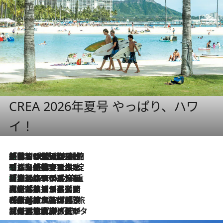
CREA 2026年夏号 やっぱり、ハワ
イ！
「荷物が増えるほど旅ストレスは増す」美容ジャーナリストがたどり着いた最終結論。“化粧品を劇的に減らす”感動の凝縮美容とは
2026.8.6
「旅先には金髪ウィッグを持参」日本と同じメイクでは損してる!? 美容ジャーナリストが提案する“掟破りの旅美容”とは
2026.8.6
【厳選旅コスメ】「身軽さ＆UV対策重視！」ヘアアーティストshucoが選んだ夏旅ベストコスメを発表【Mサイズジップ】
2026.8.6
2026.8.5
【厳選旅コスメ】国内をあちこち移動する河井菜摘が選んだ夏旅ベストコスメ発表！「リラックスアイテムはマスト」【Mサイズジップ】
2026.8.4
【厳選旅コスメ】「紫外線＆乾燥対策しながらメイク感も！」ヘア＆メイクGeorgeが選んだ夏旅ベストコスメを発表！【Mサイズジップ】
2026.8.3
【厳選旅コスメ】「保湿もタイパ重視！」“サウナ好き”タレント清水みさとが愛用する夏旅ベストコスメを発表！【Mサイズジップ】