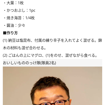
・大葉：1枚
・かつおぶし：1pc
・焼き海苔：1/4枚
・醤油：少々
■作り方
(1) 納豆は塩昆布、付属の練り辛子を入れてよく混ぜる。錦
木の材料も混ぜ合わせる。
(2) ごはんの上にマグロ、(1)をのせ、混ぜながら食べる。
おいしいもののっけ隊(隊員2名)