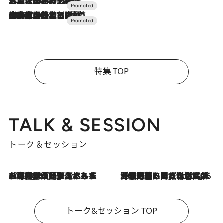
2026.7.17
「土佐和ハーブかき氷」がOMO7高知に登場！生姜、山椒、大葉など目にも舌にも涼を呼ぶ郷土の味
2026.7.10
NEW OPEN！【界 草津】名湯の地に誕生。趣の異なる2種の温泉と上州ならではの会席・蕎麦割烹など美食を味わう究極の癒やし旅
特集 TOP
TALK & SESSION
トーク＆セッション
2026.8.3
「今後値上げがあるとすれば…」「リスクがあるのは今年の冬」エネルギー専門家が語る、ホルムズ海峡封鎖が家庭にもたらす“ある心配”
2026.8.3
「住宅建てられない…」「サーチャージ料の高値が続いている」ホルムズ海峡封鎖による影響はいつまで続く？《エネルギー専門家に聞く“どうなる日本の暮らし”》
トーク&セッション TOP