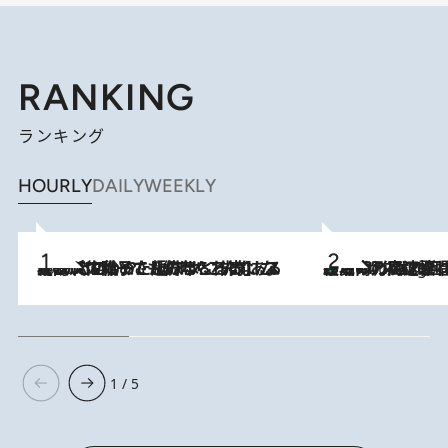
RANKING
ランキング
HOURLY
DAILY
WEEKLY
2026.8.5
【阿川佐和子さんの年とる力】なぜ70代で始めた趣味は“こんなに楽しい”のか？ ピアノ、俳句…スランプに陥っても続けられる“ある秘訣”とは
「湘南乃風に憧れて」観客大盛上がりの“タオル回し”に、ラッパー顔負けの高速歌唱まで…さだまさし（74）のアグレッシブすぎる現在地
2 Hours Ago
1 / 5