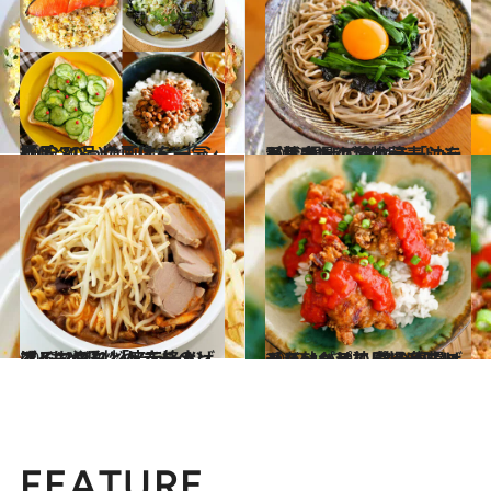
2022.9.8
絶品 “のっけごはん” レシピ(全31品)の画像を一気見！
グルメ
2022.10.31
【栃木県の名物蕎麦レシピ】 混ぜて食べる「ニラ玉蕎麦」 ごまやラー油をかけてもよし！
グルメ
2022.10.30
【インスタントラーメン アレンジ】 「辛ラーメン」もやしどっさりのっけ “もやし炒め”を格上げするコツも
グルメ
2022.10.29
【スーパーの唐揚げアレンジレシピ】 鶏の唐揚げチリソース丼 コチュジャンを効かせてピリ辛味に
グルメ
FEATURE