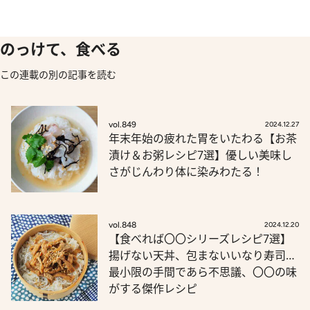
のっけて、食べる
この連載の別の記事を読む
vol.849
2024.12.27
年末年始の疲れた胃をいたわる【お茶
漬け＆お粥レシピ7選】優しい美味し
さがじんわり体に染みわたる！
vol.848
2024.12.20
【食べれば〇〇シリーズレシピ7選】
揚げない天丼、包まないいなり寿司…
最小限の手間であら不思議、〇〇の味
がする傑作レシピ