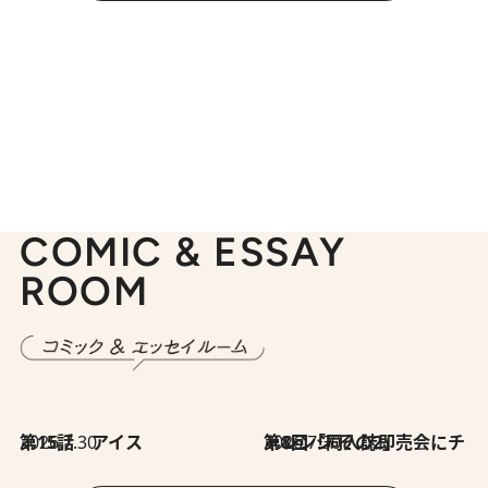
COMIC & ESSAY
ROOM
2026.7.30
第15話 アイス
2026.7.30
第8回「同人誌即売会にチャレンジ その2」