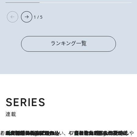
1 / 5
ランキング一覧
SERIES
連載
そおだよおこの関西おいしい、おやつ紀行
［大阪府箕面市］一皿一皿目の前で仕上げられる、料理を巧みに組み込んだアシェットデセールコース「ミチル アシェット デセール（Michiru assiette dessert）」
3 Hours Ago
47都道府県の手みやげ ひんやりスイーツで夏を満喫
【和歌山県】この夏絶対食べたい 冷やしておいしいおやつ3選 みかんがごろっと丸ごと入ったジュレ
3 Hours Ago