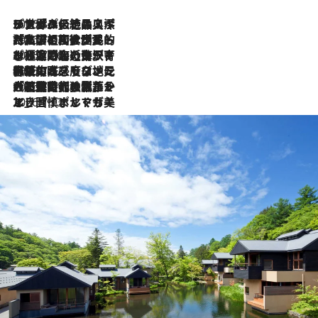
2026.8.8
リスボンの絶品スイーツ「パステル・デ・ナタ」とは？ポルトガル伝統の奥深い世界へ
2026.7.27
「私の祖国はポルトガル語です」国民的詩人フェルナンド・ペソアと、彼が愛した文学の街を歩く
2026.7.26
ポルトガル近海が育む極上の海の幸。キリリと冷えた白ワインと愉しむ、シーフード専門店の贅沢
2026.7.22
伝統の味をモダンに昇華。高感度な地元客が集う、リスボンの最旬ガストロノミー
2026.7.21
大航海時代の栄華から、震災、独裁、そして革命へ。ポルトガル・首都リスボンの石畳に刻まれた「歴史の光と影」
2026.7.13
エッセイ・ヤマザキマリ「慎ましくも美しき国 ポルトガル」