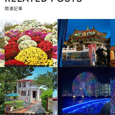
関連記事
2021.10.19
【神奈川県 2021年版】 秋の絶景・風物詩5選 ざる菊が庭一面を彩る圧巻の光景
旅＆お出かけ
2022.8.27
夜の横浜は“映えスポ”満載！ パワースポットも夜景も満喫 心と体に元気を満たす横浜トリップ
旅＆お出かけ
2022.8.27
【横浜リトリートの旅へ】 花やグリーンを愛で、味わう 心と体をゆるめにでかけよう
旅＆お出かけ