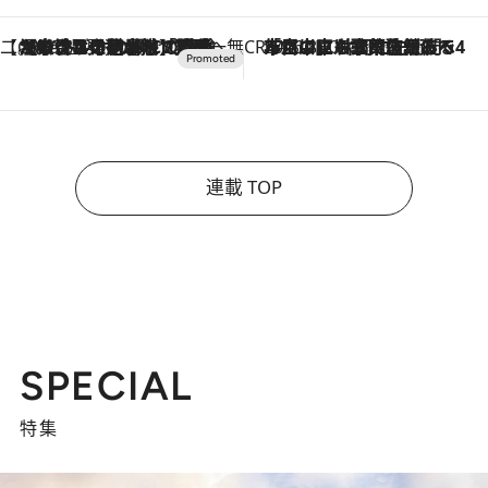
【CREA×星野リゾート】唯一無二。癒しと発見が待つ場所へ
2026.8.7
【トンボの足水浴】ヒノキの香りに包まれて涼感マックス！約13℃の湧水かけ流しを避暑地「星野温泉 トンボの湯」で体験
CREA'S CHOICE
2026.8.7
「立川にも歌舞伎があるんだよ」 片岡仁左衛門・市川中車ら豪華座組みで4年目の立川立飛歌舞伎へ
連載 TOP
SPECIAL
特集