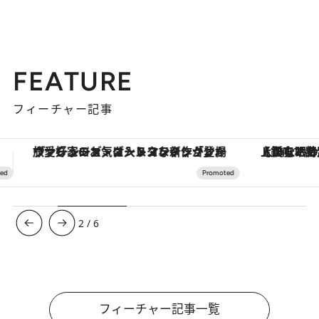
2021.12.11
【グルメ、クルーズ、夜景……】 まるっと1日、横浜を大満喫！ みなとみらい周辺を巡るプチ旅ガイド
旅＆お出かけ
FEATURE
フィーチャー記事
【銀座で出合う最旬美容】美髪ケアや上質な眠り…セルフケアのアップデートから、特別な名入れギフトまで。大人のための「ReFa GINZA」クルーズ
3
/
6
フィーチャー記事一覧