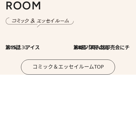
ROOM
2026.7.30
第15話 アイス
2026.7.30
第8回「同人誌即売会にチャレンジ その2」
コミック＆エッセイルームTOP