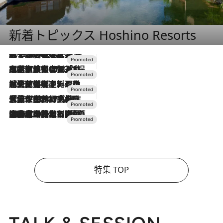
新着トピックス Hoshino Resorts
2026.8.7
【トンボの足水浴】ヒノキの香りに包まれて涼感マックス！約13℃の湧水かけ流しを避暑地「星野温泉 トンボの湯」で体験
2026.7.31
【ホテル帰省】という選択肢をOMOが提案。家族とほどよい距離を保つには「昼は実家、夜は気兼ねなくホテルで！」
2026.7.24
【夏限定ディナーコース】旬を迎える稚鮎や花ズッキーニなどをイタリア・トスカーナの郷土料理の手法で満喫！
2026.7.17
「土佐和ハーブかき氷」がOMO7高知に登場！生姜、山椒、大葉など目にも舌にも涼を呼ぶ郷土の味
2026.7.10
NEW OPEN！【界 草津】名湯の地に誕生。趣の異なる2種の温泉と上州ならではの会席・蕎麦割烹など美食を味わう究極の癒やし旅
特集 TOP