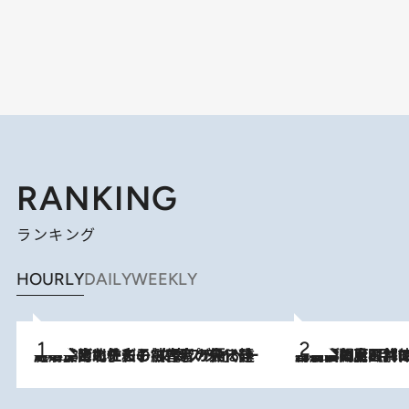
RANKING
ランキング
HOURLY
DAILY
WEEKLY
2026.8.3
《「文士の子ども被害者の会」発足！》阿川佐和子（72）が語る遠藤周作に北杜夫、劇作家・矢代静一の子どもたちの“文豪プライベート事件簿”
2026.8.8
「最後に見られてよかった」上野動物園の東園パンダ舎が解体前に特別公開。8月16日まで延長されたパネル展と共に辿る“半世紀”のパンダ飼育《解体工事の図面あり》