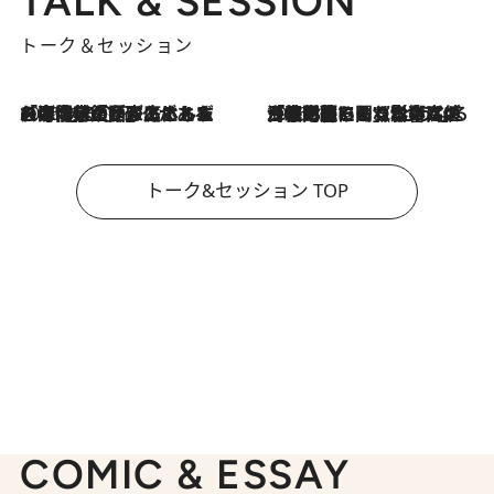
TALK & SESSION
トーク＆セッション
2026.8.3
「今後値上げがあるとすれば…」「リスクがあるのは今年の冬」エネルギー専門家が語る、ホルムズ海峡封鎖が家庭にもたらす“ある心配”
2026.8.3
「住宅建てられない…」「サーチャージ料の高値が続いている」ホルムズ海峡封鎖による影響はいつまで続く？《エネルギー専門家に聞く“どうなる日本の暮らし”》
トーク&セッション TOP
COMIC & ESSAY