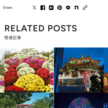
Share
RELATED POSTS
関連記事
2021.10.19
【神奈川県 2021年版】 秋の絶景・風物詩5選 ざる菊が庭一面を彩る圧巻の光景
旅＆お出かけ
2022.8.27
夜の横浜は“映えスポ”満載！ パワースポットも夜景も満喫 心と体に元気を満たす横浜トリップ
旅＆お出かけ