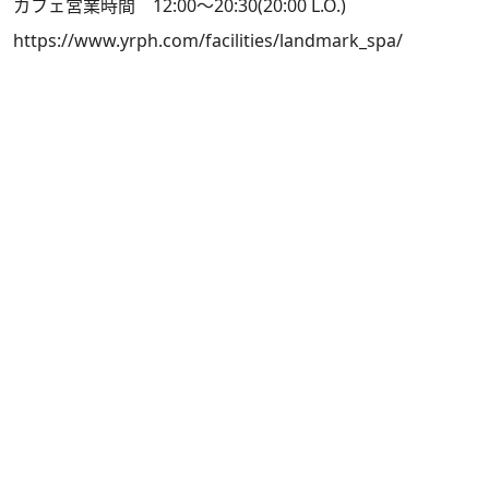
カフェ営業時間 12:00～20:30(20:00 L.O.)
https://www.yrph.com/facilities/landmark_spa/