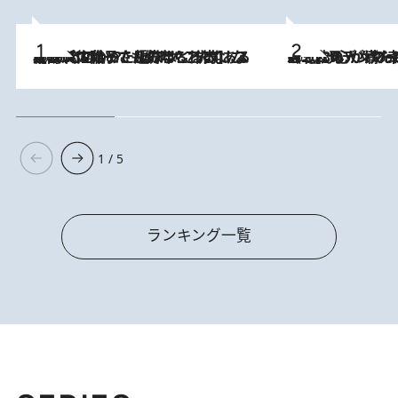
2026.8.5
【阿川佐和子さんの年とる力】なぜ70代で始めた趣味は“こんなに楽しい”のか？ ピアノ、俳句…スランプに陥っても続けられる“ある秘訣”とは
2026.8.8
《北欧の人々の幸福度が高いのは…》元デンマーク親善大使が出会った“心が満たされる暮らし”「いいかげんにヒュッゲしなさい！」
1 / 5
ランキング一覧