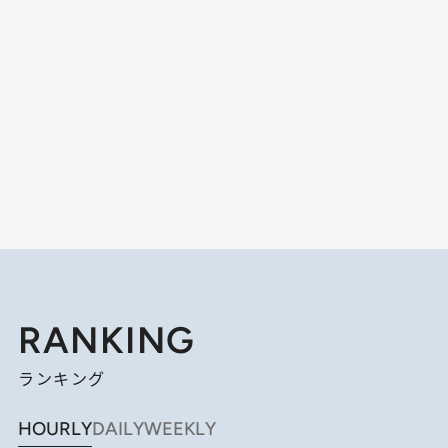
RANKING
ランキング
HOURLY
DAILY
WEEKLY