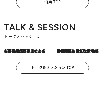
特集 TOP
TALK & SESSION
トーク＆セッション
2026.8.3
「今後値上げがあるとすれば…」「リスクがあるのは今年の冬」エネルギー専門家が語る、ホルムズ海峡封鎖が家庭にもたらす“ある心配”
2026.8.3
「住宅建てられない…」「サーチャージ料の高値が続いている」ホルムズ海峡封鎖による影響はいつまで続く？《エネルギー専門家に聞く“どうなる日本の暮らし”》
トーク&セッション TOP