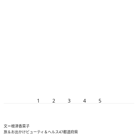
1
2
3
4
5
文＝根津香菜子
旅＆お出かけ
ビューティ＆ヘルス
47都道府県