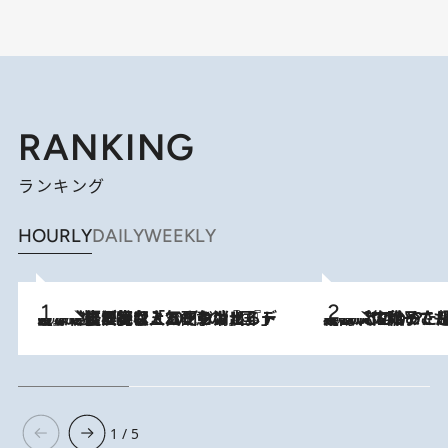
RANKING
ランキング
HOURLY
DAILY
WEEKLY
2026.8.5
【なぜ吉沢亮は「気配を消せる」のか？】興行収入208億の『国宝』を経て挑むミュージカル『ディア・エヴァン・ハンセン』。トップ俳優が舞台上でさらけ出した“孤独”とは
2026.8.5
【阿川佐和子さんの年とる力】なぜ70代で始めた趣味は“こんなに楽しい”のか？ ピアノ、俳句…スランプに陥っても続けられる“ある秘訣”とは
1 / 5