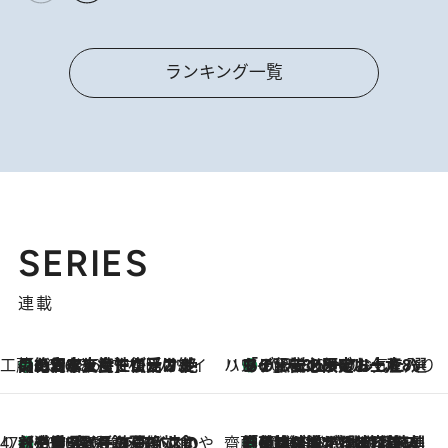
ランキング一覧
SERIES
連載
工藤まやのおもてなしハワイ
【ハワイ土産】ローカルの絶大な支持で復活！ 絶品の幻クッキー《元ファンの日本人女性が受け継いだ名店》
2026.8.6
ハワイ賢者 リサのお気に入りリスト
あの伝説の限定トートも！ リニューアルした「ディーン＆デルーカ ハワイ」で必須のお土産8選
2026.8.6
47都道府県の手みやげ ひんやりスイーツで夏を満喫
【三重県】この夏絶対食べたい 冷やしておいしいおやつ3選 お餅×アイスの新感覚スイーツ
2026.8.6
齋藤 薫 美容脳ルネサンス
「荷物が増えるほど旅ストレスは増す」美容ジャーナリストがたどり着いた最終結論。“化粧品を劇的に減らす”感動の凝縮美容とは
2026.8.6