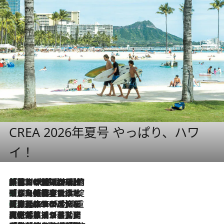
CREA 2026年夏号 やっぱり、ハワ
イ！
「荷物が増えるほど旅ストレスは増す」美容ジャーナリストがたどり着いた最終結論。“化粧品を劇的に減らす”感動の凝縮美容とは
2026.8.6
「旅先には金髪ウィッグを持参」日本と同じメイクでは損してる!? 美容ジャーナリストが提案する“掟破りの旅美容”とは
2026.8.6
【厳選旅コスメ】「身軽さ＆UV対策重視！」ヘアアーティストshucoが選んだ夏旅ベストコスメを発表【Mサイズジップ】
2026.8.6
2026.8.5
【厳選旅コスメ】国内をあちこち移動する河井菜摘が選んだ夏旅ベストコスメ発表！「リラックスアイテムはマスト」【Mサイズジップ】