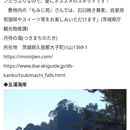
ンたっぷりなので、夏にオススメのスポットです！
敷地内の『もみじ苑』さんでは、石臼挽き蕎麦、自家焙
煎珈琲やスイーツ等をお楽しみいただけます」(茨城県庁
観光物産課)
月待の滝(つきまちのたき)
所在地 茨城県久慈郡大子町川山1369-1
https://momijien.com/
https://www.ibarakiguide.jp/db-
kanko/tsukimachi_falls.html
◆五浦海岸