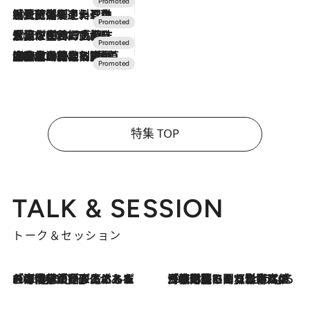
2026.7.24
【夏限定ディナーコース】旬を迎える稚鮎や花ズッキーニなどをイタリア・トスカーナの郷土料理の手法で満喫！
2026.7.17
「土佐和ハーブかき氷」がOMO7高知に登場！生姜、山椒、大葉など目にも舌にも涼を呼ぶ郷土の味
2026.7.10
NEW OPEN！【界 草津】名湯の地に誕生。趣の異なる2種の温泉と上州ならではの会席・蕎麦割烹など美食を味わう究極の癒やし旅
特集 TOP
TALK & SESSION
トーク＆セッション
2026.8.3
「今後値上げがあるとすれば…」「リスクがあるのは今年の冬」エネルギー専門家が語る、ホルムズ海峡封鎖が家庭にもたらす“ある心配”
2026.8.3
「住宅建てられない…」「サーチャージ料の高値が続いている」ホルムズ海峡封鎖による影響はいつまで続く？《エネルギー専門家に聞く“どうなる日本の暮らし”》