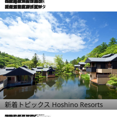
2026.8.4
【厳選旅コスメ】「紫外線＆乾燥対策しながらメイク感も！」ヘア＆メイクGeorgeが選んだ夏旅ベストコスメを発表！【Mサイズジップ】
2026.8.3
【厳選旅コスメ】「保湿もタイパ重視！」“サウナ好き”タレント清水みさとが愛用する夏旅ベストコスメを発表！【Mサイズジップ】
新着トピックス Hoshino Resorts
2026.7.31
【ホテル帰省】という選択肢をOMOが提案。家族とほどよい距離を保つには「昼は実家、夜は気兼ねなくホテルで！」