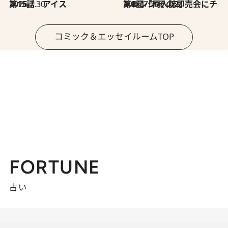
2026.7.30
第15話 アイス
2026.7.30
第8回「同人誌即売会にチャレンジ その2」
コミック＆エッセイルームTOP
FORTUNE
占い