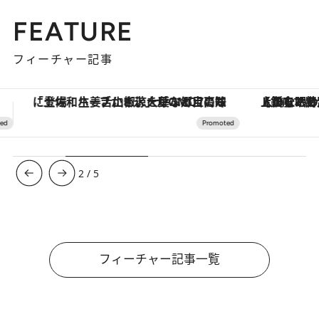
FEATURE
フィーチャー記事
【銀座で出合う最旬美容】美髪ケアや上質な眠り…セルフケアのアップデートから、特別な名入れギフトまで。大人のための「ReFa GINZA」クルーズ
【夏限定ディナーコース】旬を迎
3
/
5
フィーチャー記事一覧