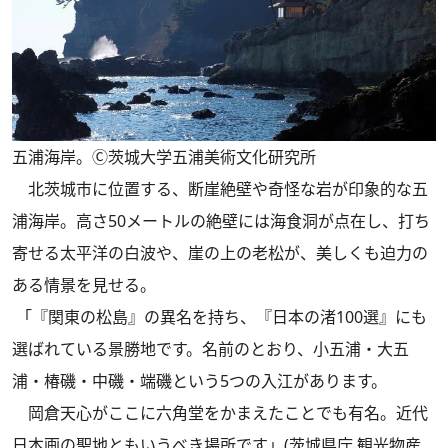
五浦海岸。Ⓒ茨城大学五浦美術文化研究所
北茨城市に位置する、断崖絶壁や奇怪な岩が印象的な五
浦海岸。高さ50メートルの絶壁には海食洞が点在し、打ち
寄せる太平洋の白波や、崖の上の老松が、美しくも迫力の
ある情景を見せる。
「『関東の松島』の異名を持ち、『日本の渚100選』にも
選ばれている景勝地です。名前のとおり、小五浦・大五
浦・椿磯・中磯・端磯という5つの入江があります。
岡倉天心がここに六角堂をかまえたことでも有名。近代
日本画の聖地ともいうべき場所です」(茨城県庁 観光物産