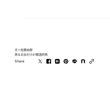
文＝佐藤由樹
旅＆お出かけ
47都道府県
Share