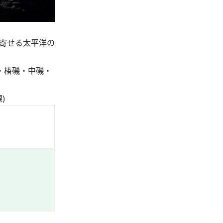
寄せる太平洋の
・椿磯・中磯・
)