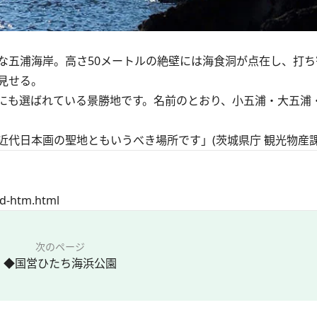
五浦海岸。高さ50メートルの絶壁には海食洞が点在し、打ち
見せる。
』にも選ばれている景勝地です。名前のとおり、小五浦・大五浦
代日本画の聖地ともいうべき場所です」(茨城県庁 観光物産課
rd-htm.html
次のページ
◆国営ひたち海浜公園