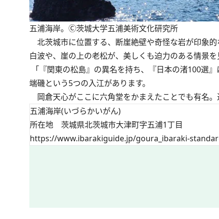
五浦海岸。Ⓒ茨城大学五浦美術文化研究所
北茨城市に位置する、断崖絶壁や奇怪な岩が印象的な
白波や、崖の上の老松が、美しくも迫力のある情景を
「『関東の松島』の異名を持ち、『日本の渚100選
端磯という5つの入江があります。
岡倉天心がここに六角堂をかまえたことでも有名。近
五浦海岸(いづらかいがん)
所在地 茨城県北茨城市大津町字五浦1丁目
https://www.ibarakiguide.jp/goura_ibaraki-standa