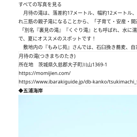
すべての写真を見る
月待の滝は、落差約17メートル、幅約12メートル
れ三筋の親子滝になることから、「子育て・安産・開
「別名『裏見の滝』『くぐり滝』とも呼ばれ、水に濡
で、夏にオススメのスポットです！
敷地内の『もみじ苑』さんでは、石臼挽き蕎麦、自家
月待の滝(つきまちのたき)
所在地 茨城県久慈郡大子町川山1369-1
https://momijien.com/
https://www.ibarakiguide.jp/db-kanko/tsukimachi_f
◆五浦海岸