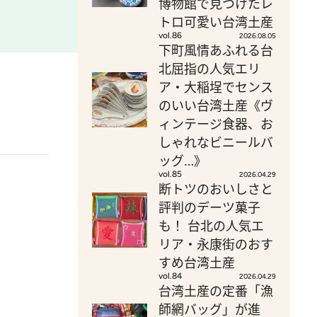
博物館で見つけたレ
トロ可愛い台湾土産
vol.86
2026.08.05
下町風情あふれる台
北屈指の人気エリ
ア・大稲埕でセンス
のいい台湾土産《ヴ
ィンテージ食器、お
しゃれなビニールバ
ッグ…》
vol.85
2026.04.29
断トツのおいしさと
評判のデーツ菓子
も！ 台北の人気エ
リア・永康街のおす
すめ台湾土産
vol.84
2026.04.29
台湾土産の定番「漁
師網バッグ」が進