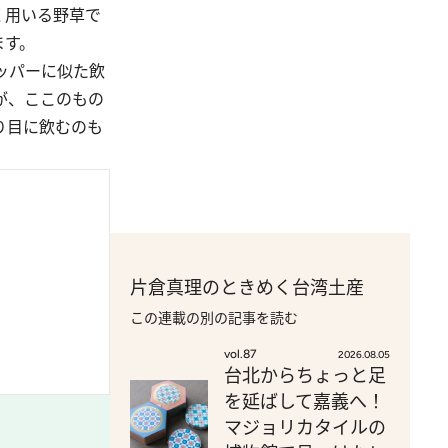
く用いる野草で
ます。
ッパーに似た飲
が、ここのもの
り目に飲むのも
片倉真理のときめく台湾土産
この連載の別の記事を読む
vol.87
2026.08.05
台北からちょっと足
を延ばして嘉義へ！
マジョリカタイルの