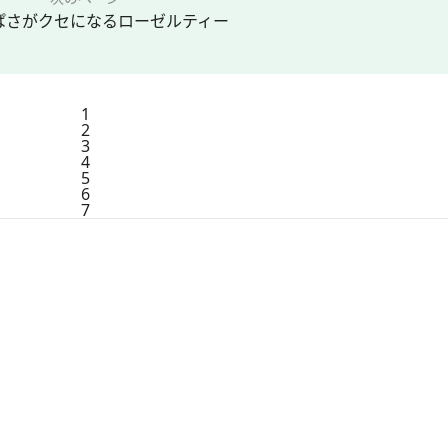
ぱさがクセになるローゼルティー
1
2
3
4
5
6
7