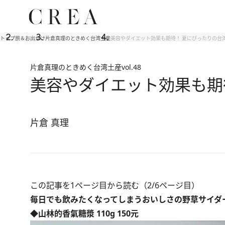
トップ
旅＆お出かけ
片倉真理のときめく台湾土産
美容やダイエット効果も期待！ 夏にぴったりの台
片倉真理のときめく台湾土産
vol.48
美容やダイエット効果も期
片倉 真理
この記事を1ページ目から読む（2/6ページ目）
毎日でも飲みたくなってしまうおいしさの野草サイダ
◆山林的香氣糖漿 110g 150元