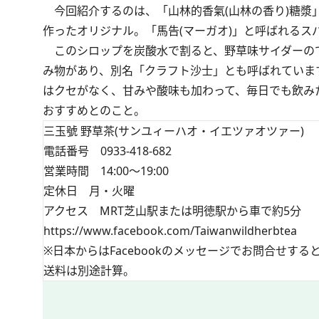
今回紹介するのは、「山林的香氣(山林の香り)糖漿
作ったオリジナル。「馬告(マーガオ)」と呼ばれる
このシロップを炭酸水で割ると、野草味サイダーの
み物があり、別名「クラフト沙士」とも呼ばれていま
はクセがなく、甘みや酸味も加わって、毎日でも飲み
おすすめとのこと。
三玉號 野草茶(サンユィーハオ・イエツァオツァー)
電話番号 0933-418-682
営業時間 14:00～19:00
定休日 月・火曜
アクセス MRT芝山駅または明徳駅から車で約5分
https://www.facebook.com/Taiwanwildherbtea
※日本からはFacebookのメッセージでお問合せす
送料は別途計算。