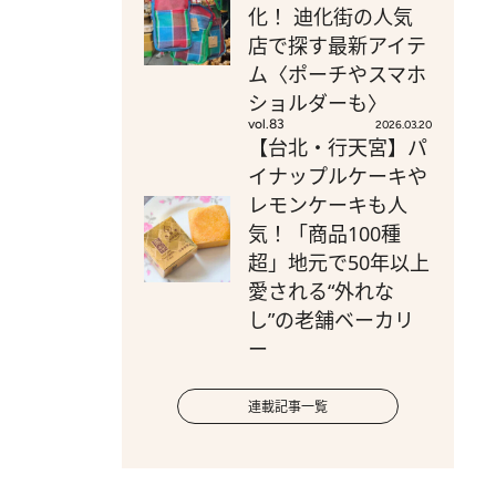
化！ 迪化街の人気
店で探す最新アイテ
ム〈ポーチやスマホ
ショルダーも〉
vol.83
2026.03.20
【台北・行天宮】パ
イナップルケーキや
レモンケーキも人
気！「商品100種
超」地元で50年以上
愛される“外れな
し”の老舗ベーカリ
ー
連載記事一覧