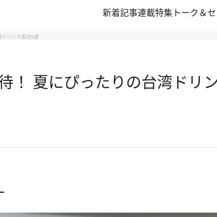
新着記事
連載
特集
トーク＆セ
湾ドリンク素材5選
待！ 夏にぴったりの台湾ドリン
ー