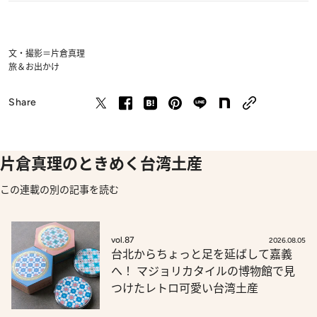
文・撮影＝片倉真理
旅＆お出かけ
Share
片倉真理のときめく台湾土産
この連載の別の記事を読む
vol.87
2026.08.05
台北からちょっと足を延ばして嘉義
へ！ マジョリカタイルの博物館で見
つけたレトロ可愛い台湾土産