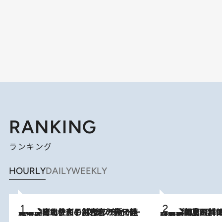
RANKING
ランキング
HOURLY
DAILY
WEEKLY
2026.8.3
《「文士の子ども被害者の会」発足！》阿川佐和子（72）が語る遠藤周作に北杜夫、劇作家・矢代静一の子どもたちの“文豪プライベート事件簿”
2026.8.8
「最後に見られてよかった」上野動物園の東園パンダ舎が解体前に特別公開。8月16日まで延長されたパネル展と共に辿る“半世紀”のパンダ飼育《解体工事の図面あり》