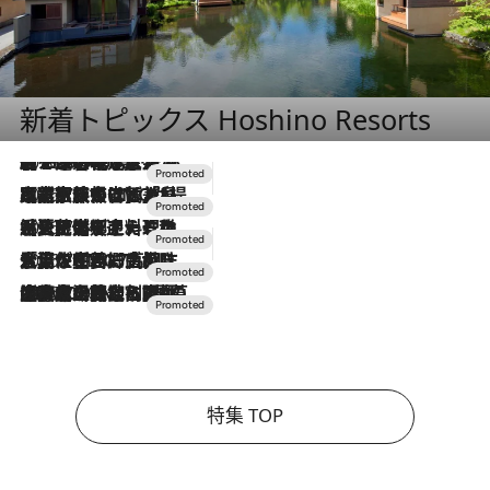
新着トピックス Hoshino Resorts
2026.8.7
【トンボの足水浴】ヒノキの香りに包まれて涼感マックス！約13℃の湧水かけ流しを避暑地「星野温泉 トンボの湯」で体験
2026.7.31
【ホテル帰省】という選択肢をOMOが提案。家族とほどよい距離を保つには「昼は実家、夜は気兼ねなくホテルで！」
2026.7.24
【夏限定ディナーコース】旬を迎える稚鮎や花ズッキーニなどをイタリア・トスカーナの郷土料理の手法で満喫！
2026.7.17
「土佐和ハーブかき氷」がOMO7高知に登場！生姜、山椒、大葉など目にも舌にも涼を呼ぶ郷土の味
2026.7.10
NEW OPEN！【界 草津】名湯の地に誕生。趣の異なる2種の温泉と上州ならではの会席・蕎麦割烹など美食を味わう究極の癒やし旅
特集 TOP