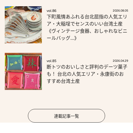
vol.86
2026.08.05
下町風情あふれる台北屈指の人気エリ
ア・大稲埕でセンスのいい台湾土産
《ヴィンテージ食器、おしゃれなビニ
ールバッグ…》
vol.85
2026.04.29
断トツのおいしさと評判のデーツ菓子
も！ 台北の人気エリア・永康街のお
すすめ台湾土産
連載記事一覧