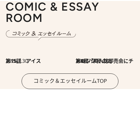
COMIC & ESSAY
ROOM
2026.7.30
第15話 アイス
2026.7.30
第8回「同人誌即売会にチャレンジ その2」
コミック＆エッセイルームTOP