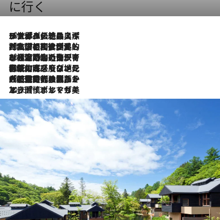
に行く
2026.8.8
リスボンの絶品スイーツ「パステル・デ・ナタ」とは？ポルトガル伝統の奥深い世界へ
2026.7.27
「私の祖国はポルトガル語です」国民的詩人フェルナンド・ペソアと、彼が愛した文学の街を歩く
2026.7.26
ポルトガル近海が育む極上の海の幸。キリリと冷えた白ワインと愉しむ、シーフード専門店の贅沢
2026.7.22
伝統の味をモダンに昇華。高感度な地元客が集う、リスボンの最旬ガストロノミー
2026.7.21
大航海時代の栄華から、震災、独裁、そして革命へ。ポルトガル・首都リスボンの石畳に刻まれた「歴史の光と影」
2026.7.13
エッセイ・ヤマザキマリ「慎ましくも美しき国 ポルトガル」