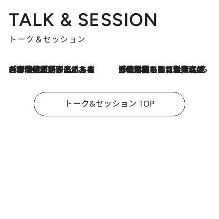
TALK & SESSION
トーク＆セッション
2026.8.3
「今後値上げがあるとすれば…」「リスクがあるのは今年の冬」エネルギー専門家が語る、ホルムズ海峡封鎖が家庭にもたらす“ある心配”
2026.8.3
「住宅建てられない…」「サーチャージ料の高値が続いている」ホルムズ海峡封鎖による影響はいつまで続く？《エネルギー専門家に聞く“どうなる日本の暮らし”》
トーク&セッション TOP