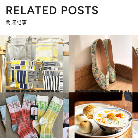
RELATED POSTS
関連記事
2022.5.30
昔ながらの台湾の光景がデザインに！ 実用性も抜群のテキスタイルブランド
旅＆お出かけ
2022.4.21
上質で華やかな手製布シューズが話題 快適さも魅力な台湾発の注目ブランド
旅＆お出かけ