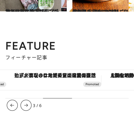
2022.3.25
オノマトペのデザインがかわいい！ 台湾人気ブランドの新作靴下7選
旅＆お出かけ
2021.11.24
保存版！ 東京のウマい“台湾料理店” あったか朝ごはんから点心まで10軒
グルメ
FEATURE
フィーチャー記事
「大事なのは地域の意識を変えること」。ロレックス賞受賞の自然保護活動家が実現させたナイジェリアの自然環境の復活
【銀座で出合う最旬美容】美髪ケアや上質な眠
3
/
6