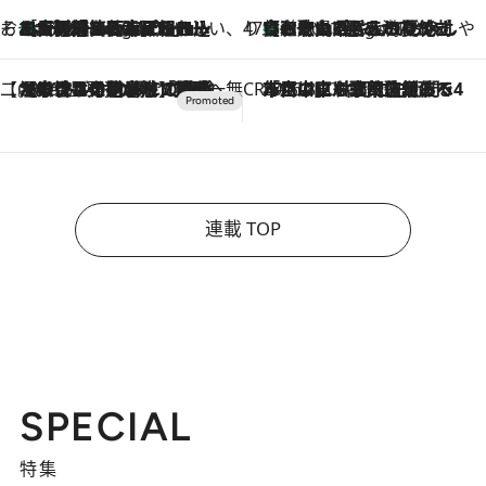
そおだよおこの関西おいしい、おやつ紀行
［大阪府箕面市］一皿一皿目の前で仕上げられる、料理を巧みに組み込んだアシェットデセールコース「ミチル アシェット デセール（Michiru assiette dessert）」
6 Hours Ago
47都道府県の手みやげ ひんやりスイーツで夏を満喫
【和歌山県】この夏絶対食べたい 冷やしておいしいおやつ3選 みかんがごろっと丸ごと入ったジュレ
6 Hours Ago
【CREA×星野リゾート】唯一無二。癒しと発見が待つ場所へ
2026.8.7
【トンボの足水浴】ヒノキの香りに包まれて涼感マックス！約13℃の湧水かけ流しを避暑地「星野温泉 トンボの湯」で体験
CREA'S CHOICE
2026.8.7
「立川にも歌舞伎があるんだよ」 片岡仁左衛門・市川中車ら豪華座組みで4年目の立川立飛歌舞伎へ
連載 TOP
SPECIAL
特集