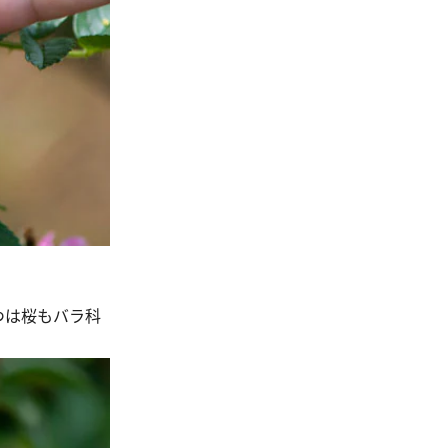
。
つは桜もバラ科