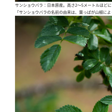
サンショウバラ：日本原産。高さ2〜5メートルほど
「サンショウバラの名前の由来は、葉っぱが山椒によ