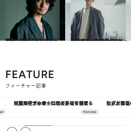
2022.5.13
斎藤 工が描く育児と映画業界の未来 「育児中の方々こそ一番娯楽が必要」
カルチャー
2022.5.6
「僕史上、最もハードルの高い役」に 松坂桃李はどのように向き合ったか。 映画『流浪の月』インタビュー
カルチャー
FEATURE
フィーチャー記事
「大事なのは地域の意識を変えること」。ロレックス賞受賞の自然保護活動家が実現させたナイジェリアの自然環境の復活