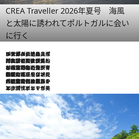
CREA Traveller 2026年夏号 海風
と太陽に誘われてポルトガルに会い
に行く
2026.8.8
リスボンの絶品スイーツ「パステル・デ・ナタ」とは？ポルトガル伝統の奥深い世界へ
2026.7.27
「私の祖国はポルトガル語です」国民的詩人フェルナンド・ペソアと、彼が愛した文学の街を歩く
2026.7.26
ポルトガル近海が育む極上の海の幸。キリリと冷えた白ワインと愉しむ、シーフード専門店の贅沢
2026.7.22
伝統の味をモダンに昇華。高感度な地元客が集う、リスボンの最旬ガストロノミー
2026.7.21
大航海時代の栄華から、震災、独裁、そして革命へ。ポルトガル・首都リスボンの石畳に刻まれた「歴史の光と影」
2026.7.13
エッセイ・ヤマザキマリ「慎ましくも美しき国 ポルトガル」