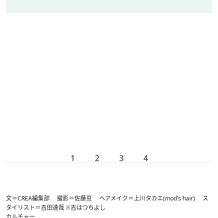
1
2
3
4
文＝CREA編集部 撮影＝佐藤亘 ヘアメイク＝上川タカエ(mod’s hair) ス
タイリスト＝吉田達哉 ※吉はつちよし
カルチャー