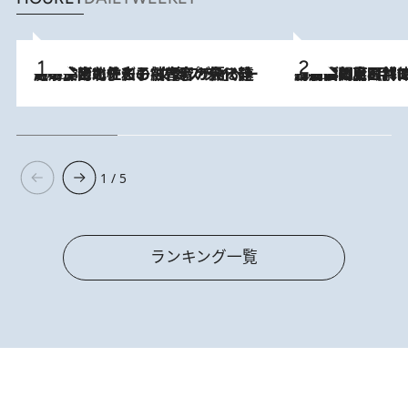
2026.8.3
《「文士の子ども被害者の会」発足！》阿川佐和子（72）が語る遠藤周作に北杜夫、劇作家・矢代静一の子どもたちの“文豪プライベート事件簿”
2026.8.8
「最後に見られてよかった」上野動物園の東園パンダ舎が解体前に特別公開。8月16日まで延長されたパネル展と共に辿る“半世紀”のパンダ飼育《解体工事の図面あり》
1 / 5
ランキング一覧