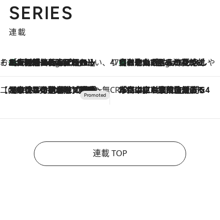
SERIES
連載
そおだよおこの関西おいしい、おやつ紀行
［大阪府箕面市］一皿一皿目の前で仕上げられる、料理を巧みに組み込んだアシェットデセールコース「ミチル アシェット デセール（Michiru assiette dessert）」
6 Hours Ago
47都道府県の手みやげ ひんやりスイーツで夏を満喫
【和歌山県】この夏絶対食べたい 冷やしておいしいおやつ3選 みかんがごろっと丸ごと入ったジュレ
6 Hours Ago
【CREA×星野リゾート】唯一無二。癒しと発見が待つ場所へ
2026.8.7
【トンボの足水浴】ヒノキの香りに包まれて涼感マックス！約13℃の湧水かけ流しを避暑地「星野温泉 トンボの湯」で体験
CREA'S CHOICE
2026.8.7
「立川にも歌舞伎があるんだよ」 片岡仁左衛門・市川中車ら豪華座組みで4年目の立川立飛歌舞伎へ
連載 TOP