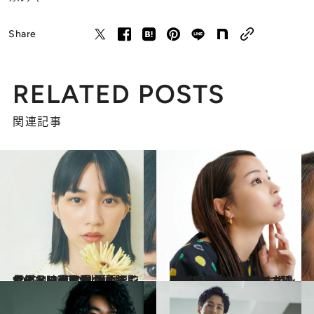
Share
RELATED POSTS
関連記事
2022.4.28
女優・映画監督 のんインタビュー 初の劇場長編監督作品で見せた 醒めることのない、表現の衝動
ライフスタイル
2022.4.29
「光が見えたと感じる瞬間に出合う」 広瀬すずの、芝居との対話の方法論 映画『流浪の月』インタビュー
カルチャー