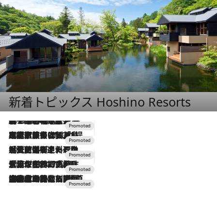
新着トピックス Hoshino Resorts
2026.8.7
【トンボの足水浴】ヒノキの香りに包まれて涼感マックス！約13℃の湧水かけ流しを避暑地「星野温泉 トンボの湯」で体験
2026.7.31
【ホテル帰省】という選択肢をOMOが提案。家族とほどよい距離を保つには「昼は実家、夜は気兼ねなくホテルで！」
2026.7.24
【夏限定ディナーコース】旬を迎える稚鮎や花ズッキーニなどをイタリア・トスカーナの郷土料理の手法で満喫！
2026.7.17
「土佐和ハーブかき氷」がOMO7高知に登場！生姜、山椒、大葉など目にも舌にも涼を呼ぶ郷土の味
2026.7.10
NEW OPEN！【界 草津】名湯の地に誕生。趣の異なる2種の温泉と上州ならではの会席・蕎麦割烹など美食を味わう究極の癒やし旅