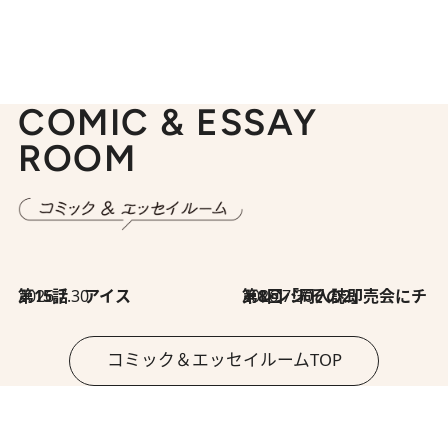
COMIC & ESSAY
ROOM
2026.7.30
第15話 アイス
2026.7.30
第8回「同人誌即売会にチャレンジ その2」
コミック＆エッセイルームTOP