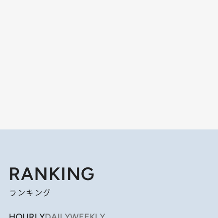
RANKING
ランキング
HOURLY
DAILY
WEEKLY