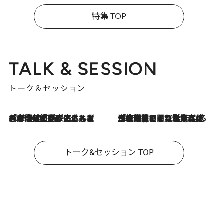
特集 TOP
TALK & SESSION
トーク＆セッション
2026.8.3
「今後値上げがあるとすれば…」「リスクがあるのは今年の冬」エネルギー専門家が語る、ホルムズ海峡封鎖が家庭にもたらす“ある心配”
2026.8.3
「住宅建てられない…」「サーチャージ料の高値が続いている」ホルムズ海峡封鎖による影響はいつまで続く？《エネルギー専門家に聞く“どうなる日本の暮らし”》
トーク&セッション TOP