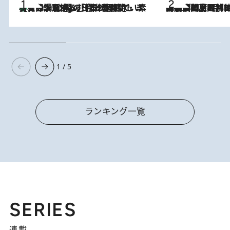
【大分・別府】「今一番おいしい食材を調理する」1日2組限定・ミシュラン2ツ星の日本料理店で、素材と四季を愉しむ極上の時間
2 Hours Ago
2026.8.8
「最後に見られてよかった」上野動物園の東園パンダ舎が解体前に特別公開。8月16日まで延長されたパネル展と共に辿る“半世紀”のパンダ飼育《解体工事の図面あり》
1 / 5
ランキング一覧
SERIES
連載