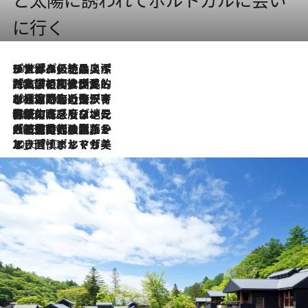
に行く
2026.8.8
リスボンの絶品スイーツ「パステル・デ・ナタ」とは？ポルトガル伝統の奥深い世界へ
2026.7.27
「私の祖国はポルトガル語です」国民的詩人フェルナンド・ペソアと、彼が愛した文学の街を歩く
2026.7.26
ポルトガル近海が育む極上の海の幸。キリリと冷えた白ワインと愉しむ、シーフード専門店の贅沢
2026.7.22
伝統の味をモダンに昇華。高感度な地元客が集う、リスボンの最旬ガストロノミー
2026.7.21
大航海時代の栄華から、震災、独裁、そして革命へ。ポルトガル・首都リスボンの石畳に刻まれた「歴史の光と影」
2026.7.13
エッセイ・ヤマザキマリ「慎ましくも美しき国 ポルトガル」