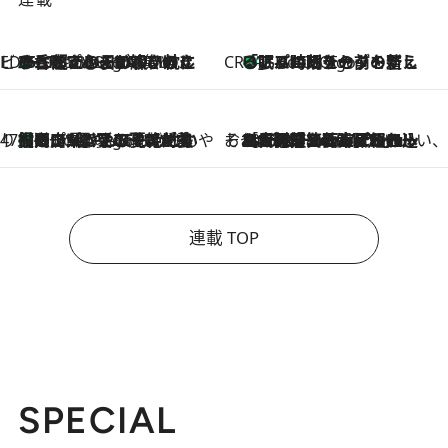
ビューティいいもの集め EDITORS' BEST
35℃超えの日の夜、枕にひと吹き！ BAUMのルームスプレーが、ひのきの香りで心まで解きほぐす
3 Hours Ago
CREA'S CHOICE
「眠る時刻をセットする」——眠りの前を整える、バルミューダの新しいアプローチ
3 Hours Ago
47都道府県の手みやげ ひんやりスイーツで夏を満喫
【岡山県】この夏絶対食べたい 冷やしておいしいおやつ3選 フルーツが主役のプリンやアイスが勢揃い
3 Hours Ago
そおだよおこの関西おいしい、おやつ紀行
2026.8.9
［大阪府箕面市］一皿一皿目の前で仕上げられる、料理を巧みに組み込んだアシェットデセールコース「ミチル アシェット デセール（Michiru assiette dessert）」
連載 TOP
SPECIAL