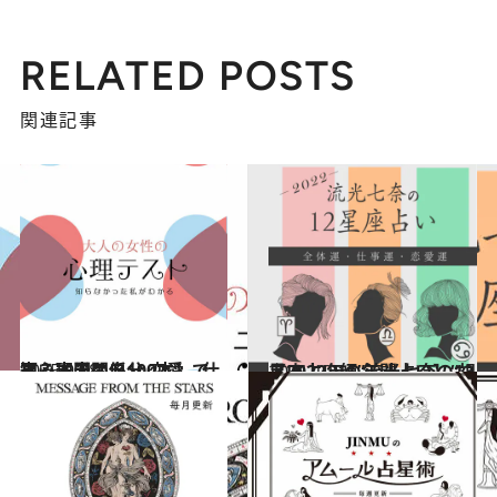
RELATED POSTS
関連記事
2025.9.28
【心理テスト100本】で知る本当の自分 恋愛、仕事、人間関係…
占い
2021.12.15
【2022年の年間占い】“視える占い師”流光七奈の12星座占い
占い