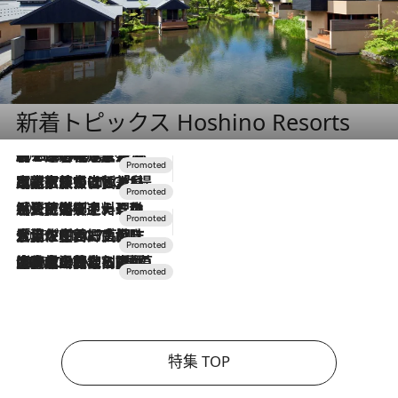
新着トピックス Hoshino Resorts
2026.8.7
【トンボの足水浴】ヒノキの香りに包まれて涼感マックス！約13℃の湧水かけ流しを避暑地「星野温泉 トンボの湯」で体験
2026.7.31
【ホテル帰省】という選択肢をOMOが提案。家族とほどよい距離を保つには「昼は実家、夜は気兼ねなくホテルで！」
2026.7.24
【夏限定ディナーコース】旬を迎える稚鮎や花ズッキーニなどをイタリア・トスカーナの郷土料理の手法で満喫！
2026.7.17
「土佐和ハーブかき氷」がOMO7高知に登場！生姜、山椒、大葉など目にも舌にも涼を呼ぶ郷土の味
2026.7.10
NEW OPEN！【界 草津】名湯の地に誕生。趣の異なる2種の温泉と上州ならではの会席・蕎麦割烹など美食を味わう究極の癒やし旅
特集 TOP