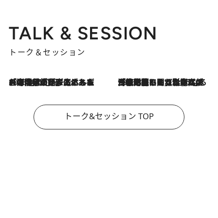
TALK & SESSION
トーク＆セッション
2026.8.3
「今後値上げがあるとすれば…」「リスクがあるのは今年の冬」エネルギー専門家が語る、ホルムズ海峡封鎖が家庭にもたらす“ある心配”
2026.8.3
「住宅建てられない…」「サーチャージ料の高値が続いている」ホルムズ海峡封鎖による影響はいつまで続く？《エネルギー専門家に聞く“どうなる日本の暮らし”》
トーク&セッション TOP