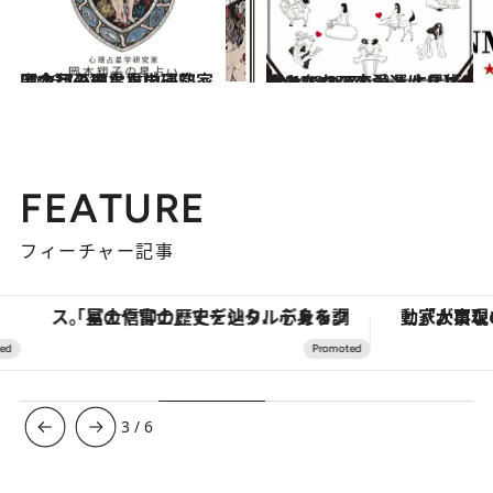
2026.7.31
【今月のあなたの運勢は？】心理占星学研究家 岡本翔子の星占い
占い
2024.6.15
【あなたの恋愛運は？】JINMUのアムール占星術 愛とエロスのジンムリズム
占い
FEATURE
フィーチャー記事
「星のや富士」でデジタルデトックス。冨士信仰の歴史を辿り、心身を調える。
3
/
6