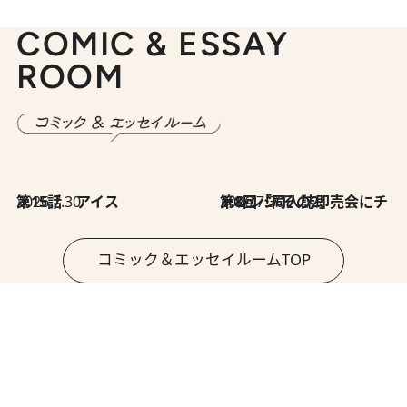
COMIC & ESSAY
ROOM
2026.7.30
第15話 アイス
2026.7.30
第8回「同人誌即売会にチャレンジ その2」
コミック＆エッセイルームTOP