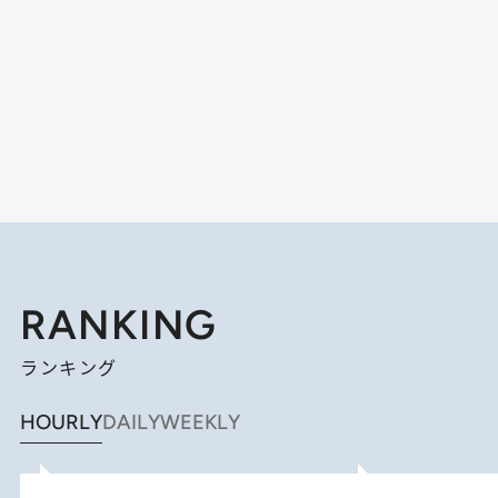
RANKING
ランキング
HOURLY
DAILY
WEEKLY