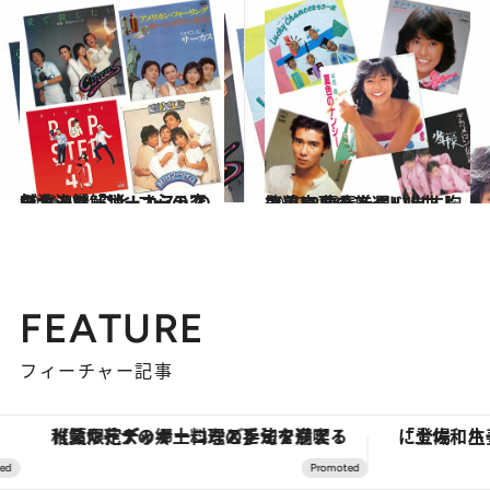
2021.4.2
モヤモヤ解消！ “心の空気清浄機”こと コーラスグループ「サーカス」の魅力
カルチャー
2020.11.16
筒美京平のアイドル曲よ永遠に 青春を思い出す胸アツ12曲を厳選！
カルチャー
FEATURE
フィーチャー記事
【夏限定ディナーコース】旬を迎える稚鮎や花ズッキーニなどをイタリア・トスカーナの郷土料理の手法で満喫！