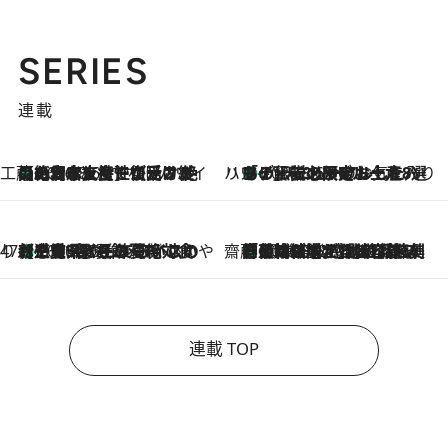
SERIES
連載
工藤まやのおもてなしハワイ
【ハワイ土産】ローカルの絶大な支持で復活！ 絶品の幻クッキー《元ファンの日本人女性が受け継いだ名店》
2026.8.6
ハワイ賢者 リサのお気に入りリスト
あの伝説の限定トートも！ リニューアルした「ディーン＆デルーカ ハワイ」で必須のお土産8選
2026.8.6
47都道府県の手みやげ ひんやりスイーツで夏を満喫
【三重県】この夏絶対食べたい 冷やしておいしいおやつ3選 お餅×アイスの新感覚スイーツ
2026.8.6
齋藤 薫 美容脳ルネサンス
「荷物が増えるほど旅ストレスは増す」美容ジャーナリストがたどり着いた最終結論。“化粧品を劇的に減らす”感動の凝縮美容とは
2026.8.6
連載 TOP