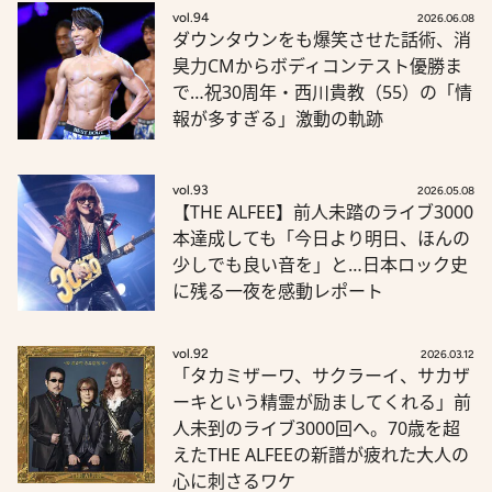
vol.94
2026.06.08
ダウンタウンをも爆笑させた話術、消
臭力CMからボディコンテスト優勝ま
で…祝30周年・西川貴教（55）の「情
報が多すぎる」激動の軌跡
vol.93
2026.05.08
【THE ALFEE】前人未踏のライブ3000
本達成しても「今日より明日、ほんの
少しでも良い音を」と…日本ロック史
に残る一夜を感動レポート
vol.92
2026.03.12
「タカミザーワ、サクラーイ、サカザ
ーキという精霊が励ましてくれる」前
人未到のライブ3000回へ。70歳を超
えたTHE ALFEEの新譜が疲れた大人の
心に刺さるワケ