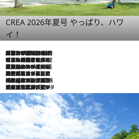
CREA 2026年夏号 やっぱり、ハワ
イ！
「荷物が増えるほど旅ストレスは増す」美容ジャーナリストがたどり着いた最終結論。“化粧品を劇的に減らす”感動の凝縮美容とは
2026.8.6
「旅先には金髪ウィッグを持参」日本と同じメイクでは損してる!? 美容ジャーナリストが提案する“掟破りの旅美容”とは
2026.8.6
【厳選旅コスメ】「身軽さ＆UV対策重視！」ヘアアーティストshucoが選んだ夏旅ベストコスメを発表【Mサイズジップ】
2026.8.6
2026.8.5
【厳選旅コスメ】国内をあちこち移動する河井菜摘が選んだ夏旅ベストコスメ発表！「リラックスアイテムはマスト」【Mサイズジップ】
2026.8.4
【厳選旅コスメ】「紫外線＆乾燥対策しながらメイク感も！」ヘア＆メイクGeorgeが選んだ夏旅ベストコスメを発表！【Mサイズジップ】
2026.8.3
【厳選旅コスメ】「保湿もタイパ重視！」“サウナ好き”タレント清水みさとが愛用する夏旅ベストコスメを発表！【Mサイズジップ】