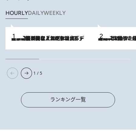
HOURLY
DAILY
WEEKLY
2026.8.5
【なぜ吉沢亮は「気配を消せる」のか？】興行収入208億の『国宝』を経て挑むミュージカル『ディア・エヴァン・ハンセン』。トップ俳優が舞台上でさらけ出した“孤独”とは
2026.8.5
【阿川佐和子さんの年とる力】なぜ70代で始めた趣味は“こんなに楽しい”のか？ ピアノ、俳句…スランプに陥っても続けられる“ある秘訣”とは
1 / 5
ランキング一覧