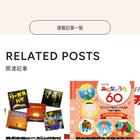
連載記事一覧
RELATED POSTS
関連記事
2021.6.22
脳内BGMに！「火サス」に「古畑」… 気分があがる名ドラマのテーマ曲15選
カルチャー
2021.5.18
気付けば「みんなのうた」60周年！ 1500曲の中から名曲珍曲神秘曲を発掘
カルチャー