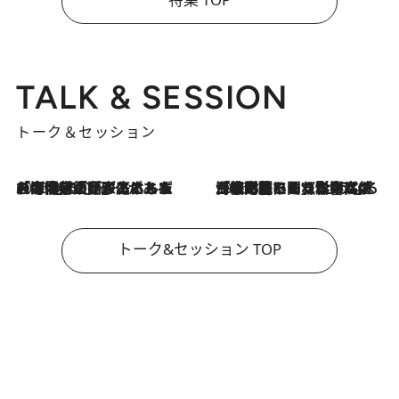
TALK & SESSION
トーク＆セッション
2026.8.3
「今後値上げがあるとすれば…」「リスクがあるのは今年の冬」エネルギー専門家が語る、ホルムズ海峡封鎖が家庭にもたらす“ある心配”
2026.8.3
「住宅建てられない…」「サーチャージ料の高値が続いている」ホルムズ海峡封鎖による影響はいつまで続く？《エネルギー専門家に聞く“どうなる日本の暮らし”》
トーク&セッション TOP