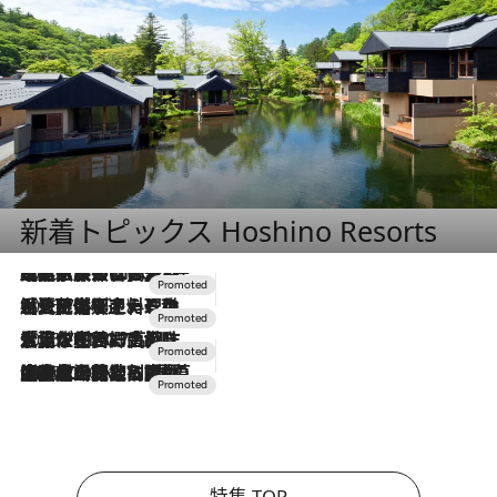
新着トピックス Hoshino Resorts
2026.7.31
【ホテル帰省】という選択肢をOMOが提案。家族とほどよい距離を保つには「昼は実家、夜は気兼ねなくホテルで！」
2026.7.24
【夏限定ディナーコース】旬を迎える稚鮎や花ズッキーニなどをイタリア・トスカーナの郷土料理の手法で満喫！
2026.7.17
「土佐和ハーブかき氷」がOMO7高知に登場！生姜、山椒、大葉など目にも舌にも涼を呼ぶ郷土の味
2026.7.10
NEW OPEN！【界 草津】名湯の地に誕生。趣の異なる2種の温泉と上州ならではの会席・蕎麦割烹など美食を味わう究極の癒やし旅
特集 TOP