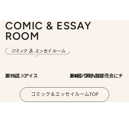
COMIC & ESSAY
ROOM
2026.7.30
第15話 アイス
2026.7.30
第8回「同人誌即売会にチャレンジ その2」
コミック＆エッセイルームTOP