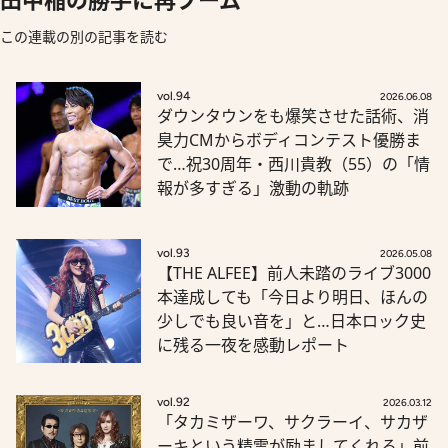
この連載の別の記事を読む
vol.94
2026.06.08
ダウンタウンをも爆笑させた話術、消
臭力CMからボディコンテスト優勝ま
で…祝30周年・西川貴教（55）の「情
報が多すぎる」激動の軌跡
vol.93
2026.05.08
【THE ALFEE】前人未踏のライブ3000
本達成しても「今日より明日、ほんの
少しでも良い音を」と…日本ロック史
に残る一夜を感動レポート
vol.92
2026.03.12
「タカミザーワ、サクラーイ、サカザ
ーキという精霊が励ましてくれる」前