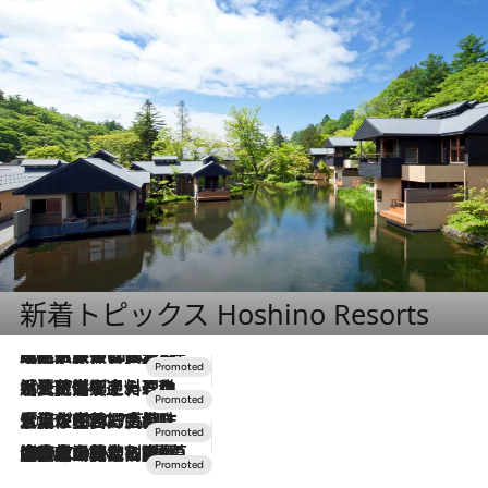
新着トピックス Hoshino Resorts
2026.7.31
【ホテル帰省】という選択肢をOMOが提案。家族とほどよい距離を保つには「昼は実家、夜は気兼ねなくホテルで！」
2026.7.24
【夏限定ディナーコース】旬を迎える稚鮎や花ズッキーニなどをイタリア・トスカーナの郷土料理の手法で満喫！
2026.7.17
「土佐和ハーブかき氷」がOMO7高知に登場！生姜、山椒、大葉など目にも舌にも涼を呼ぶ郷土の味
2026.7.10
NEW OPEN！【界 草津】名湯の地に誕生。趣の異なる2種の温泉と上州ならではの会席・蕎麦割烹など美食を味わう究極の癒やし旅