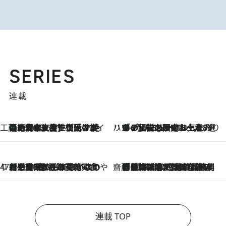
SERIES
連載
工藤まやのおもてなしハワイ
【ハワイ土産】ローカルの絶大な支持で復活！ 絶品の幻クッキー《元ファンの日本人女性が受け継いだ名店》
2026.8.6
ハワイ賢者 リサのお気に入りリスト
あの伝説の限定トートも！ リニューアルした「ディーン＆デルーカ ハワイ」で必須のお土産8選
2026.8.6
47都道府県の手みやげ ひんやりスイーツで夏を満喫
【三重県】この夏絶対食べたい 冷やしておいしいおやつ3選 お餅×アイスの新感覚スイーツ
2026.8.6
齋藤 薫 美容脳ルネサンス
「荷物が増えるほど旅ストレスは増す」美容ジャーナリストがたどり着いた最終結論。“化粧品を劇的に減らす”感動の凝縮美容とは
2026.8.6
連載 TOP