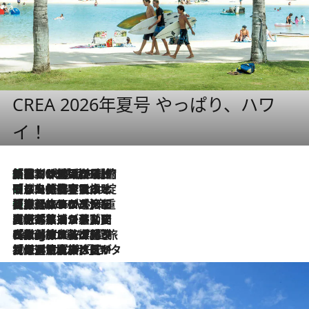
CREA 2026年夏号 やっぱり、ハワ
イ！
「荷物が増えるほど旅ストレスは増す」美容ジャーナリストがたどり着いた最終結論。“化粧品を劇的に減らす”感動の凝縮美容とは
2026.8.6
「旅先には金髪ウィッグを持参」日本と同じメイクでは損してる!? 美容ジャーナリストが提案する“掟破りの旅美容”とは
2026.8.6
【厳選旅コスメ】「身軽さ＆UV対策重視！」ヘアアーティストshucoが選んだ夏旅ベストコスメを発表【Mサイズジップ】
2026.8.6
2026.8.5
【厳選旅コスメ】国内をあちこち移動する河井菜摘が選んだ夏旅ベストコスメ発表！「リラックスアイテムはマスト」【Mサイズジップ】
2026.8.4
【厳選旅コスメ】「紫外線＆乾燥対策しながらメイク感も！」ヘア＆メイクGeorgeが選んだ夏旅ベストコスメを発表！【Mサイズジップ】
2026.8.3
【厳選旅コスメ】「保湿もタイパ重視！」“サウナ好き”タレント清水みさとが愛用する夏旅ベストコスメを発表！【Mサイズジップ】