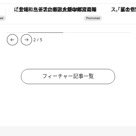
「星のや富士」でデジタルデトックス。冨士信仰の歴史を辿り、心身を調える。
【夏限定ディナーコース】旬を迎
3
/
5
フィーチャー記事一覧