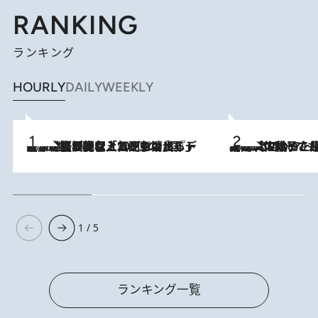
RANKING
ランキング
HOURLY
DAILY
WEEKLY
2026.8.5
【なぜ吉沢亮は「気配を消せる」のか？】興行収入208億の『国宝』を経て挑むミュージカル『ディア・エヴァン・ハンセン』。トップ俳優が舞台上でさらけ出した“孤独”とは
2026.8.5
【阿川佐和子さんの年とる力】なぜ70代で始めた趣味は“こんなに楽しい”のか？ ピアノ、俳句…スランプに陥っても続けられる“ある秘訣”とは
1 / 5
ランキング一覧