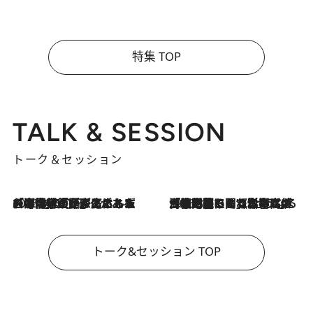
特集 TOP
TALK & SESSION
トーク＆セッション
2026.8.3
「今後値上げがあるとすれば…」「リスクがあるのは今年の冬」エネルギー専門家が語る、ホルムズ海峡封鎖が家庭にもたらす“ある心配”
2026.8.3
「住宅建てられない…」「サーチャージ料の高値が続いている」ホルムズ海峡封鎖による影響はいつまで続く？《エネルギー専門家に聞く“どうなる日本の暮らし”》
トーク&セッション TOP