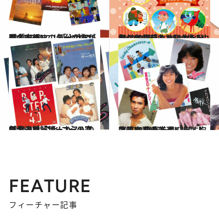
2021.6.22
脳内BGMに！「火サス」に「古畑」… 気分があがる名ドラマのテーマ曲15選
カルチャー
2021.5.18
気付けば「みんなのうた」60周年！ 1500曲の中から名曲珍曲神秘曲を発掘
カルチャー
2021.4.2
モヤモヤ解消！ “心の空気清浄機”こと コーラスグループ「サーカス」の魅力
カルチャー
2020.11.16
筒美京平のアイドル曲よ永遠に 青春を思い出す胸アツ12曲を厳選！
カルチャー
FEATURE
フィーチャー記事