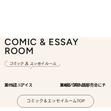
COMIC & ESSAY
ROOM
2026.7.30
第15話 アイス
2026.7.30
第8回「同人誌即売会にチャレンジ その2」
コミック＆エッセイルームTOP