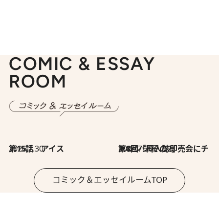
COMIC & ESSAY
ROOM
2026.7.30
第15話 アイス
2026.7.30
第8回「同人誌即売会にチャレンジ その2」
コミック＆エッセイルームTOP