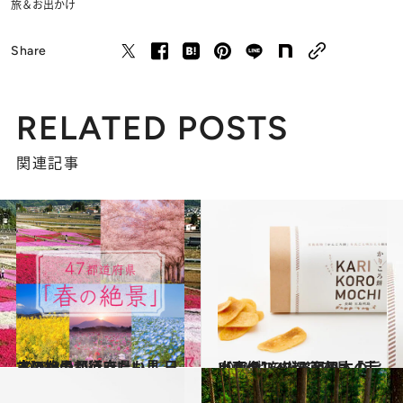
旅＆お出かけ
Share
RELATED POSTS
関連記事
2021.3.5
《ほかの都道府県も見る》いつか行きたい！ 日本の絶景
旅＆お出かけ
2021.2.20
【画像】47都道府県「手土産グルメ」“西日本の旨いもの”を総まとめ
グルメ