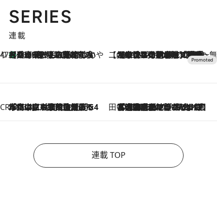
SERIES
連載
47都道府県の手みやげ ひんやりスイーツで夏を満喫
【兵庫県】この夏絶対食べたい 冷やしておいしいおやつ3選 淡路島の恵みをジェラートに集約
2026.8.8
【CREA×星野リゾート】唯一無二。癒しと発見が待つ場所へ
2026.8.7
【トンボの足水浴】ヒノキの香りに包まれて涼感マックス！約13℃の湧水かけ流しを避暑地「星野温泉 トンボの湯」で体験
CREA'S CHOICE
2026.8.7
「立川にも歌舞伎があるんだよ」 片岡仁左衛門・市川中車ら豪華座組みで4年目の立川立飛歌舞伎へ
田中稲の勝手に再ブーム
2026.8.7
「湘南乃風に憧れて」観客大盛上がりの“タオル回し”に、ラッパー顔負けの高速歌唱まで…さだまさし（74）のアグレッシブすぎる現在地
連載 TOP