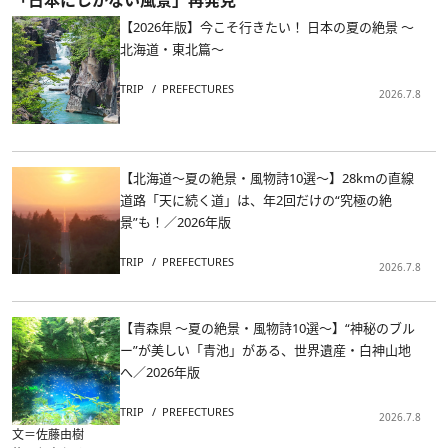
「日本にしかない風景」再発見
【2026年版】今こそ行きたい！ 日本の夏の絶景 ～
北海道・東北篇～
TRIP
PREFECTURES
2026.7.8
【北海道～夏の絶景・風物詩10選～】28kmの直線
道路「天に続く道」は、年2回だけの“究極の絶
景”も！／2026年版
TRIP
PREFECTURES
2026.7.8
【青森県 ～夏の絶景・風物詩10選～】“神秘のブル
ー”が美しい「青池」がある、世界遺産・白神山地
へ／2026年版
TRIP
PREFECTURES
2026.7.8
文＝佐藤由樹