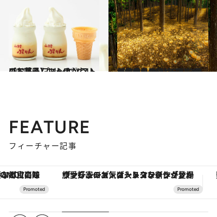
2021.5.4
【三重県】レトロかわいいお菓子 プリンとソフトのドリームマッチ♡
グルメ
2021.3.24
【三重県 2021年版】 春の絶景・風物詩5選 斜面が黄金色に輝くミツマタ群生地
旅＆お出かけ
FEATURE
フィーチャー記事
ヴァシュロン・コンスタンタン「オーヴァーシーズ・オートマティック」。旅愛好家のお気に入りコレクションから、ジェンダーレスな新作が登場