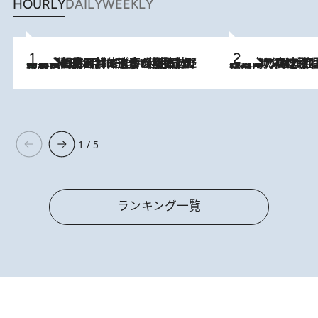
HOURLY
DAILY
WEEKLY
「最後に見られてよかった」上野動物園の東園パンダ舎が解体前に特別公開。8月16日まで延長されたパネル展と共に辿る“半世紀”のパンダ飼育《解体工事の図面あり》
2026.8.8
2026.8.7
「湘南乃風に憧れて」観客大盛上がりの“タオル回し”に、ラッパー顔負けの高速歌唱まで…さだまさし（74）のアグレッシブすぎる現在地
1 / 5
ランキング一覧