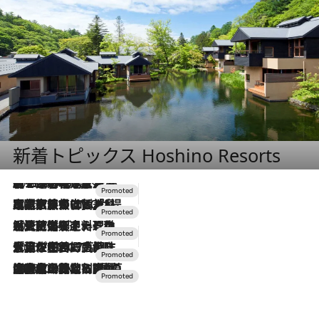
新着トピックス Hoshino Resorts
2026.8.7
【トンボの足水浴】ヒノキの香りに包まれて涼感マックス！約13℃の湧水かけ流しを避暑地「星野温泉 トンボの湯」で体験
2026.7.31
【ホテル帰省】という選択肢をOMOが提案。家族とほどよい距離を保つには「昼は実家、夜は気兼ねなくホテルで！」
2026.7.24
【夏限定ディナーコース】旬を迎える稚鮎や花ズッキーニなどをイタリア・トスカーナの郷土料理の手法で満喫！
2026.7.17
「土佐和ハーブかき氷」がOMO7高知に登場！生姜、山椒、大葉など目にも舌にも涼を呼ぶ郷土の味
2026.7.10
NEW OPEN！【界 草津】名湯の地に誕生。趣の異なる2種の温泉と上州ならではの会席・蕎麦割烹など美食を味わう究極の癒やし旅