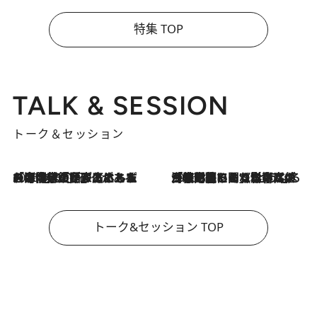
特集 TOP
TALK & SESSION
トーク＆セッション
2026.8.3
「今後値上げがあるとすれば…」「リスクがあるのは今年の冬」エネルギー専門家が語る、ホルムズ海峡封鎖が家庭にもたらす“ある心配”
2026.8.3
「住宅建てられない…」「サーチャージ料の高値が続いている」ホルムズ海峡封鎖による影響はいつまで続く？《エネルギー専門家に聞く“どうなる日本の暮らし”》
トーク&セッション TOP