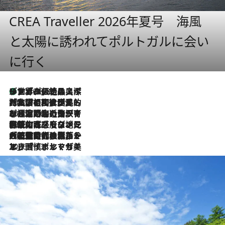
CREA Traveller 2026年夏号 海風
と太陽に誘われてポルトガルに会い
に行く
リスボンの絶品スイーツ「パステル・デ・ナタ」とは？ポルトガル伝統の奥深い世界へ
2026.8.8
2026.7.27
「私の祖国はポルトガル語です」国民的詩人フェルナンド・ペソアと、彼が愛した文学の街を歩く
2026.7.26
ポルトガル近海が育む極上の海の幸。キリリと冷えた白ワインと愉しむ、シーフード専門店の贅沢
2026.7.22
伝統の味をモダンに昇華。高感度な地元客が集う、リスボンの最旬ガストロノミー
2026.7.21
大航海時代の栄華から、震災、独裁、そして革命へ。ポルトガル・首都リスボンの石畳に刻まれた「歴史の光と影」
2026.7.13
エッセイ・ヤマザキマリ「慎ましくも美しき国 ポルトガル」