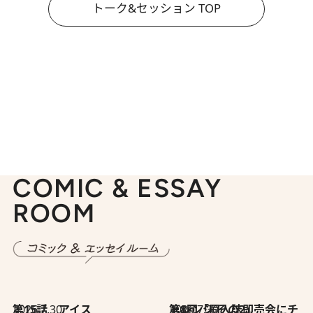
トーク&セッション TOP
COMIC & ESSAY
ROOM
2026.7.30
第15話 アイス
2026.7.30
第8回「同人誌即売会にチャレンジ その2」