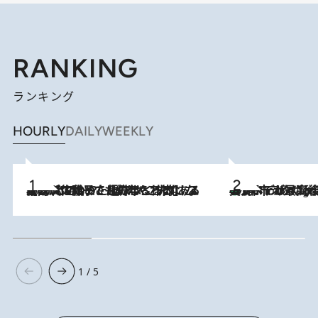
RANKING
ランキング
HOURLY
DAILY
WEEKLY
2026.8.5
【阿川佐和子さんの年とる力】なぜ70代で始めた趣味は“こんなに楽しい”のか？ ピアノ、俳句…スランプに陥っても続けられる“ある秘訣”とは
美食、デザイン、ホスピタリティのすべてが最高峰！ ノルウェー第4の都市スタヴァンゲルのW
10 Hours Ago
1 / 5