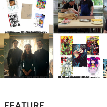
2021.5.20
【5月22、23日】週末何しよう？ 翌週が楽しくなる週末の過ごし方5選
カルチャー
2021.6.2
観ているだけでお腹が空いてくる！ Netflixで楽しめる魅惑の料理番組5選
カルチャー
2021.5.29
笑って泣けて手に汗握る！ 傑作揃いの 超おすすめNetflixオリジナル映画5選
カルチャー
2021.1.29
鬼滅、呪術廻戦… ヒット漫画から考察 過酷でリアルな「令和ヒーロー」の系譜
カルチャー
FEATURE