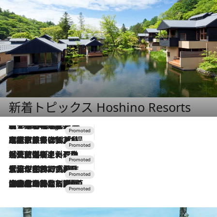
新着トピックス Hoshino Resorts
【トンボの足水浴】ヒノキの香りに包まれて涼感マックス！約13℃の湧水かけ流しを避暑地「星野温泉 トンボの湯」で体験
8 Hours Ago
2026.7.31
【ホテル帰省】という選択肢をOMOが提案。家族とほどよい距離を保つには「昼は実家、夜は気兼ねなくホテルで！」
2026.7.24
【夏限定ディナーコース】旬を迎える稚鮎や花ズッキーニなどをイタリア・トスカーナの郷土料理の手法で満喫！
2026.7.17
「土佐和ハーブかき氷」がOMO7高知に登場！生姜、山椒、大葉など目にも舌にも涼を呼ぶ郷土の味
2026.7.10
NEW OPEN！【界 草津】名湯の地に誕生。趣の異なる2種の温泉と上州ならではの会席・蕎麦割烹など美食を味わう究極の癒やし旅