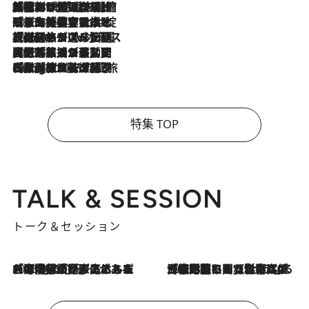
2026.8.6
「荷物が増えるほど旅ストレスは増す」美容ジャーナリストがたどり着いた最終結論。“化粧品を劇的に減らす”感動の凝縮美容とは
2026.8.6
「旅先には金髪ウィッグを持参」日本と同じメイクでは損してる!? 美容ジャーナリストが提案する“掟破りの旅美容”とは
2026.8.6
【厳選旅コスメ】「身軽さ＆UV対策重視！」ヘアアーティストshucoが選んだ夏旅ベストコスメを発表【Mサイズジップ】
2026.8.5
【厳選旅コスメ】国内をあちこち移動する河井菜摘が選んだ夏旅ベストコスメ発表！「リラックスアイテムはマスト」【Mサイズジップ】
2026.8.4
【厳選旅コスメ】「紫外線＆乾燥対策しながらメイク感も！」ヘア＆メイクGeorgeが選んだ夏旅ベストコスメを発表！【Mサイズジップ】
特集 TOP
TALK & SESSION
トーク＆セッション
2026.8.3
「今後値上げがあるとすれば…」「リスクがあるのは今年の冬」エネルギー専門家が語る、ホルムズ海峡封鎖が家庭にもたらす“ある心配”
2026.8.3
「住宅建てられない…」「サーチャージ料の高値が続いている」ホルムズ海峡封鎖による影響はいつまで続く？《エネルギー専門家に聞く“どうなる日本の暮らし”》