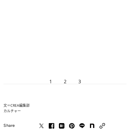
1
2
3
文＝CREA編集部
カルチャー
Share