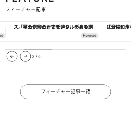
フィーチャー記事
「土佐和ハーブかき氷」がOMO7高知に登場！生姜、山椒、大葉など目にも舌にも涼を呼ぶ郷土の味
3
/
6
フィーチャー記事一覧