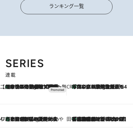
ランキング一覧
SERIES
連載
【CREA×星野リゾート】唯一無二。癒しと発見が待つ場所へ
【トンボの足水浴】ヒノキの香りに包まれて涼感マックス！約13℃の湧水かけ流しを避暑地「星野温泉 トンボの湯」で体験
8 Hours Ago
CREA'S CHOICE
「立川にも歌舞伎があるんだよ」 片岡仁左衛門・市川中車ら豪華座組みで4年目の立川立飛歌舞伎へ
10 Hours Ago
47都道府県の手みやげ ひんやりスイーツで夏を満喫
【京都府】この夏絶対食べたい 冷やしておいしいおやつ3選 ひと口目から心を掴む新緑のテリーヌ
10 Hours Ago
田中稲の勝手に再ブーム
「湘南乃風に憧れて」観客大盛上がりの“タオル回し”に、ラッパー顔負けの高速歌唱まで…さだまさし（74）のアグレッシブすぎる現在地
2026.8.7