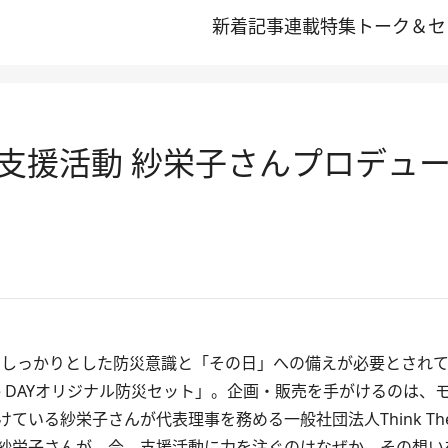
新着記事
連載
特集
トーク＆セ
支援活動 紗栄子さんプロデュ
、しっかりとした防災意識と「その日」への備えが必要とされ
The DAYオリジナル防災セット」。企画・販売を手がけるのは、
いる紗栄子さんが代表理事を務める一般社団法人Think The 
紗栄子さんが、今、支援活動に力を注ぐのはなぜか。その想い