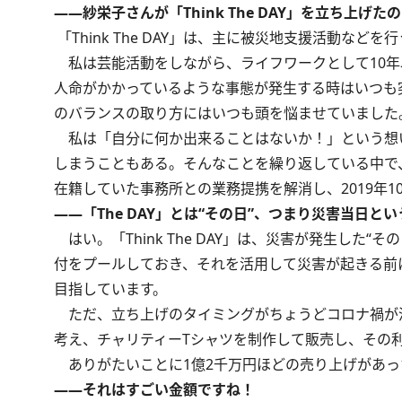
――紗栄子さんが「Think The DAY」を立ち上げ
「Think The DAY」は、主に被災地支援活動な
私は芸能活動をしながら、ライフワークとして10年
人命がかかっているような事態が発生する時はいつも
のバランスの取り方にはいつも頭を悩ませていました
私は「自分に何か出来ることはないか！」という想
しまうこともある。そんなことを繰り返している中で
在籍していた事務所との業務提携を解消し、2019年10月に
――「The DAY」とは“その日”、つまり災害当日と
はい。「Think The DAY」は、災害が発生した
付をプールしておき、それを活用して災害が起きる前
目指しています。
ただ、立ち上げのタイミングがちょうどコロナ禍が
考え、チャリティーTシャツを制作して販売し、その
ありがたいことに1億2千万円ほどの売り上げがあっ
――それはすごい金額ですね！