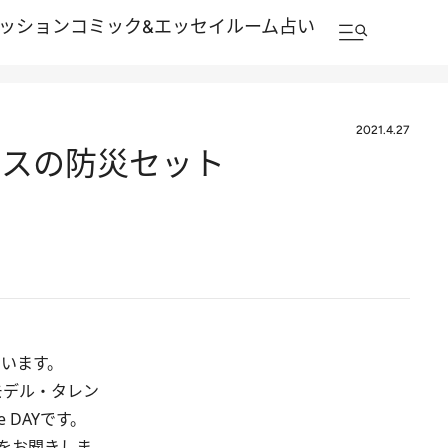
ッション
コミック&エッセイルーム
占い
2021.4.27
ースの防災セット
ています。
モデル・タレン
DAYです。
をお聞きしま