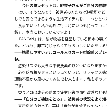
――今回の防災セットは、紗栄子さんがご自分の経験
はい、そうなんです。被災者の方たちは避難所など
しでも安心できるような生活アイテムを、一つひとつ
食事でいうと私が海外に行く時にいつも持っていく
飯」、本当においしいんですよ！
「PANCAN」は、私が牧場を経営している栃木の製
た。どれも、非常時じゃなくてもおいしくいただける
――携帯しやすいアルコール入りカード型除菌スプレ
ね。
感染リスクも大きな不安要素のひとつになりますか
心を落ち着かせるという点でいうと、リラックス効果
運動不足から足のむくみに悩む人も多く、私もボラン
です。
香りとCBD成分の効果で疲労回復や血行改善なども
――「自分のご機嫌をとる」。被災者の状況をよく知
支援活動の源って、実は「自分が自分でちゃんとし